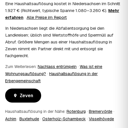
Erbschaftsteuer mindern, bei vermieteten Objekten teils
Eine Haushaltsauflösung kostet in Niedersachsen im Schnitt
als Werbungskosten. Sie erhalten eine ordentliche
1.927 € (Richtwert, typische Spanne 1.080–3.260 €).
Mehr
Rechnung als Beleg. Verbindlich klärt das Ihr
erfahren
·
Alle Preise im Report
Steuerberater – wir liefern die nötigen Unterlagen.
08
Muss ich als Erbe in Zeven vor Ort anwesend
In Niedersachsen liegt die Abfallentsorgung bei den
sein?
Landkreisen; üblich sind Wertstoffhöfe und Sperrmüll auf
Nein, Sie müssen nicht durchgängig anwesend sein. Viele
Abruf. Größere Mengen aus einer Haushaltsauflösung in
Erben übergeben in Zeven nur die Schlüssel und lassen
Zeven nimmt ein Partner direkt mit und entsorgt sie
sich per Fotos auf dem Laufenden halten. Eine kurze
fachgerecht.
Übergabe zu Beginn und zur besenreinen Abnahme
genügt meist.
Zum Weiterlesen:
Nachlass entrümpeln
·
Was ist eine
09
Bekomme ich einen Entsorgungsnachweis?
Wohnungsauflösung?
·
Haushaltsauflösung in der
Ja. Sie erhalten auf Wunsch einen Entsorgungs- bzw.
Erbengemeinschaft
Verwertungsnachweis über die fachgerechte Entsorgung.
So ist dokumentiert, dass der Hausstand in Zeven
umweltgerecht und rechtssicher entsorgt wurde.
Zeven
10
Wie schnell ist ein Termin in Zeven frei?
Oft schon innerhalb weniger Tage, in vielen Regionen
Haushaltsauflösung in der Nähe:
Rotenburg
·
Bremervörde
·
rund um Zeven auch kurzfristig. Den konkreten Termin
stimmt der Partner direkt mit Ihnen ab – Wunschtermine
Achim
·
Buxtehude
·
Osterholz-Scharmbeck
·
Visselhövede
bis zu 60 Tage im Voraus sind möglich.