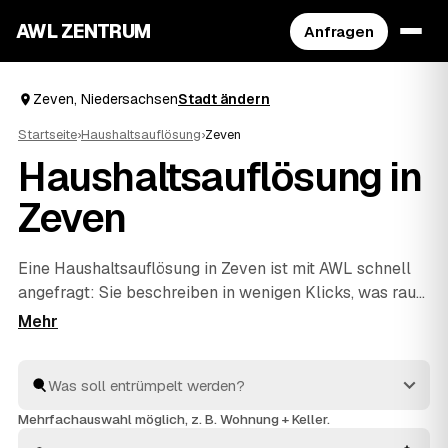
AWL ZENTRUM
Anfragen
Zeven, Niedersachsen
Stadt ändern
Startseite
›
Haushaltsauflösung
›
Zeven
Haushaltsauflösung in
Zeven
Eine Haushaltsauflösung in Zeven ist mit AWL schnell
angefragt: Sie beschreiben in wenigen Klicks, was raus
soll, und bekommen dafür Festpreis-Angebote
geprüfter Anbieter aus Ihrer Region. Ob ein einzelner
Raum oder der komplette Hausstand aus einem
Nachlass – die Profis räumen aus, entsorgen
fachgerecht und rechnen verwertbare Gegenstände auf
Mehrfachauswahl möglich, z. B. Wohnung + Keller.
den Preis an. Statt einzeln zu telefonieren, vergleichen