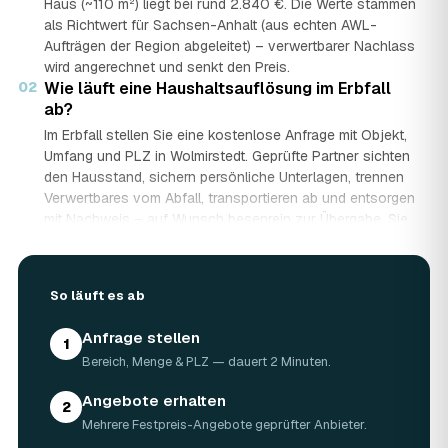
Haus (~110 m²) liegt bei rund 2.840 €. Die Werte stammen
als Richtwert für Sachsen-Anhalt (aus echten AWL-
Aufträgen der Region abgeleitet) – verwertbarer Nachlass
wird angerechnet und senkt den Preis.
02
Wie läuft eine Haushaltsauflösung im Erbfall
ab?
Im Erbfall stellen Sie eine kostenlose Anfrage mit Objekt,
Umfang und PLZ in Wolmirstedt. Geprüfte Partner sichten
den Hausstand, sichern persönliche Unterlagen, trennen
Verwertbares vom Abfall, transportieren ab und entsorgen
mit Nachweis – auf Wunsch besenrein zur Übergabe. Sie
erhalten mehrere Festpreis-Angebote und entscheiden in
Ruhe, gerade wenn mehrere Erben beteiligt sind.
03
Werden Wertgegenstände und Antiquitäten
So läuft es ab
angerechnet?
Ja. Antiquitäten, Möbel, Schmuck und ganze Sammlungen
Anfrage stellen
1
aus dem Nachlass werden fachkundig begutachtet und
Bereich, Menge & PLZ — dauert 2 Minuten.
auf den Preis angerechnet. Bei wertvollem Hausstand
kann die Haushaltsauflösung in Wolmirstedt dadurch
Angebote erhalten
2
nahezu kostenneutral werden – in Einzelfällen bis hin zu
Mehrere Festpreis-Angebote geprüfter Anbieter.
Nullkosten.