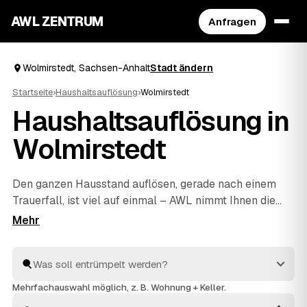
AWL ZENTRUM
Anfragen
Wolmirstedt, Sachsen-Anhalt
Stadt ändern
Startseite
›
Haushaltsauflösung
›
Wolmirstedt
Haushaltsauflösung in
Wolmirstedt
Den ganzen Hausstand auflösen, gerade nach einem
Trauerfall, ist viel auf einmal – AWL nimmt Ihnen die
Suche ab. Eine Anfrage genügt, und geprüfte Anbieter
aus Wolmirstedt und
Haldensleben
und
Burg
melden
sich mit verbindlichen Festpreisen zurück. Möbel,
Keller, Dachboden oder kompletter Nachlass werden
einfühlsam geräumt und fachgerecht entsorgt,
Mehrfachauswahl möglich, z. B. Wohnung + Keller.
Wertvolles wird angerechnet und senkt Ihre Kosten. So