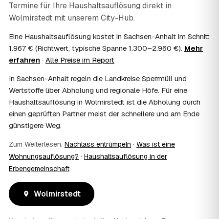
Termine für Ihre Haushaltsauflösung direkt in
steuerlich absetzbar?
Wolmirstedt
mit unserem City-Hub.
Häufig ja: Im Nachlass können die Kosten einer
Haushaltsauflösung als Nachlassverbindlichkeit die
Eine Haushaltsauflösung kostet in Sachsen-Anhalt im Schnitt
Erbschaftsteuer mindern, bei vermieteten Objekten teils
1.967 € (Richtwert, typische Spanne 1.300–2.960 €).
Mehr
als Werbungskosten. Sie erhalten eine ordentliche
erfahren
·
Alle Preise im Report
Rechnung als Beleg. Verbindlich klärt das Ihr
Steuerberater – wir liefern die nötigen Unterlagen.
In Sachsen-Anhalt regeln die Landkreise Sperrmüll und
08
Muss ich als Erbe in Wolmirstedt vor Ort
Wertstoffe über Abholung und regionale Höfe. Für eine
anwesend sein?
Haushaltsauflösung in Wolmirstedt ist die Abholung durch
Nein, Sie müssen nicht durchgängig anwesend sein. Viele
einen geprüften Partner meist der schnellere und am Ende
Erben übergeben in Wolmirstedt nur die Schlüssel und
günstigere Weg.
lassen sich per Fotos auf dem Laufenden halten. Eine
kurze Übergabe zu Beginn und zur besenreinen Abnahme
Zum Weiterlesen:
Nachlass entrümpeln
·
Was ist eine
genügt meist.
09
Bekomme ich einen Entsorgungsnachweis?
Wohnungsauflösung?
·
Haushaltsauflösung in der
Erbengemeinschaft
Ja. Sie erhalten auf Wunsch einen Entsorgungs- bzw.
Verwertungsnachweis über die fachgerechte Entsorgung.
So ist dokumentiert, dass der Hausstand in Wolmirstedt
Wolmirstedt
umweltgerecht und rechtssicher entsorgt wurde.
10
Wie schnell ist ein Termin in Wolmirstedt frei?