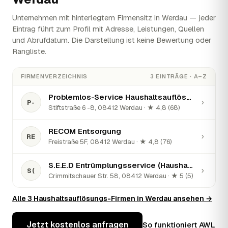
Unternehmen mit hinterlegtem Firmensitz in Werdau — jeder
Eintrag führt zum Profil mit Adresse, Leistungen, Quellen
und Abrufdatum. Die Darstellung ist keine Bewertung oder
Rangliste.
FIRMENVERZEICHNIS
3 EINTRÄGE · A–Z
Problemlos-Service Haushaltsauflösungen - seit 1999 -
›
P-
Stiftstraße 6 -8, 08412 Werdau · ★ 4,8 (68)
RECOM Entsorgung
›
RE
Freistraße 5F, 08412 Werdau · ★ 4,8 (76)
S.E.E.D Entrümplungsservice (Haushaltsauflösungen)
›
S(
Crimmitschauer Str. 58, 08412 Werdau · ★ 5 (5)
Alle 3 Haushaltsauflösungs-Firmen in Werdau ansehen →
Jetzt kostenlos anfragen
So funktioniert AWL