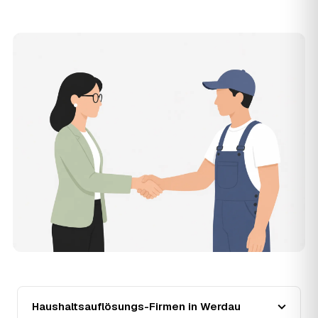
Auf Wunsch ja. Der Partner hinterlässt die Räume
vollständig geräumt und besenrein – ideal für die
Wohnungs- oder Hausübergabe an Vermieter oder Käufer
in Werdau.
12
Was kostet die Anfrage über AWL Zentrum?
Die Anfrage über AWL Zentrum ist kostenlos und
unverbindlich. Sie beschreiben Ihr Vorhaben, erhalten
mehrere Festpreis-Angebote geprüfter Anbieter in Werdau
und zahlen nur, wenn Sie sich für ein Angebot
entscheiden.
13
Warum liegt die Preisspanne in Werdau
zwischen 1.080 € und 2.790 €?
Der Preis richtet sich vor allem nach Umfang und Zustand
des Hausstands: eine kleine, aufgeräumte Wohnung liegt
eher bei 1.080 €, ein vollgestelltes Haus mit Keller und
Dachboden eher bei 2.790 €. Verwertbare
Wertgegenstände wirken unabhängig von der Größe
zusätzlich preissenkend.
14
Wie haben sich die Preise für
Haushaltsauflösung in Werdau entwickelt?
Haushaltsauflösungs-Firmen in Werdau
Seit 2020 zeigt der Trend in Werdau eine klare Richtung: