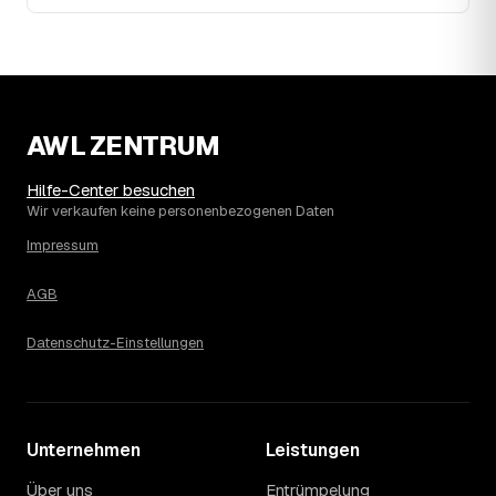
fallend um rund 40 %, mit dem bisherigen Höchststand im
Jahr 2020. Seither ist der Ø-Preis stabil – die genaue
Entwicklung sehen Sie in der Preisgrafik weiter oben.
15
Was kostet eine Haushaltsauflösung in der
Umgebung von Werdau?
Crimmitschau liegt bei einem Ø-Preis von rund 1.777 € pro
AWL ZENTRUM
Haushaltsauflösung, in Werdau sind es im Schnitt 1.777 €.
Die genaue Preisspanne hängt jeweils von Größe und
Hilfe-Center besuchen
Wertanrechnung des Hausstands ab, ein Städtevergleich
Wir verkaufen keine personenbezogenen Daten
lohnt sich vor der Anfrage trotzdem.
Impressum
AGB
Datenschutz-Einstellungen
Unternehmen
Leistungen
Über uns
Entrümpelung