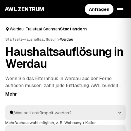
AWL ZENTRUM
Anfragen
Werdau, Freistaat Sachsen
Stadt ändern
Startseite
›
Haushaltsauflösung
›
Werdau
Haushaltsauflösung in
Werdau
Wenn Sie das Elternhaus in Werdau aus der Ferne
auflösen müssen, zählt jede Entlastung. AWL bündelt
die Suche: Eine Anfrage genügt, und geprüfte Anbieter
aus der Region melden sich mit verbindlichen
Festpreisen für den kompletten Hausstand. Räumung,
Sichtung des Nachlasses, fachgerechte Entsorgung und
Wertanrechnung übernehmen die Profis – einfühlsam
Mehrfachauswahl möglich, z. B. Wohnung + Keller.
und ohne dass Sie vor Ort sein müssen. Die Angebote