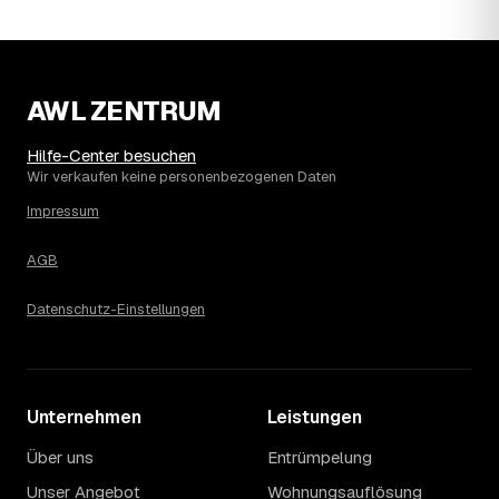
Umgebung von Weiden?
Neustadt a.d.Waldnaab liegt bei einem Ø-Preis von rund
2.039 € pro Haushaltsauflösung, in Weiden sind es im
Schnitt 2.319 €. Die genaue Preisspanne hängt jeweils
AWL ZENTRUM
von Größe und Wertanrechnung des Hausstands ab, ein
Städtevergleich lohnt sich vor der Anfrage trotzdem.
Hilfe-Center besuchen
Wir verkaufen keine personenbezogenen Daten
Impressum
AGB
Datenschutz-Einstellungen
Unternehmen
Leistungen
Über uns
Entrümpelung
Unser Angebot
Wohnungsauflösung