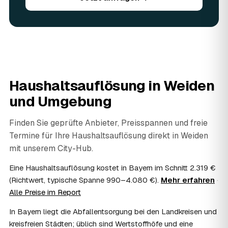
Ja. Persönliche Dokumente, Fotos, Verträge und
Wertunterlagen werden während der Auflösung gezielt
aussortiert und Ihnen übergeben, statt entsorgt zu
werden. Das ist im Nachlass Standard und gehört bei
jedem geprüften Partner in Weiden dazu.
06
Wie diskret läuft die Haushaltsauflösung ab?
Sehr diskret. Auf Wunsch erfolgt die Haushaltsauflösung
Haushaltsauflösung in
Weiden
ohne Aufsehen, unauffällige Fahrzeuge sind möglich und
persönliche Gegenstände werden respektvoll behandelt.
und Umgebung
Gerade nach einem Trauerfall in Weiden bleibt alles
vertraulich.
Finden Sie geprüfte Anbieter, Preisspannen und freie
07
Ist die Haushaltsauflösung im Nachlass
Termine für Ihre Haushaltsauflösung direkt in
Weiden
steuerlich absetzbar?
mit unserem City-Hub.
Häufig ja: Im Nachlass können die Kosten einer
Haushaltsauflösung als Nachlassverbindlichkeit die
Eine Haushaltsauflösung kostet in Bayern im Schnitt 2.319 €
Erbschaftsteuer mindern, bei vermieteten Objekten teils
(Richtwert, typische Spanne 990–4.080 €).
Mehr erfahren
·
als Werbungskosten. Sie erhalten eine ordentliche
Alle Preise im Report
Rechnung als Beleg. Verbindlich klärt das Ihr
Steuerberater – wir liefern die nötigen Unterlagen.
In Bayern liegt die Abfallentsorgung bei den Landkreisen und
08
Muss ich als Erbe in Weiden vor Ort anwesend
kreisfreien Städten; üblich sind Wertstoffhöfe und eine
sein?