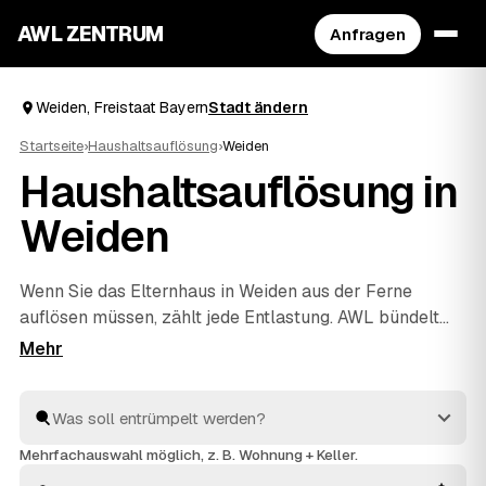
AWL ZENTRUM
Anfragen
Weiden, Freistaat Bayern
Stadt ändern
Startseite
›
Haushaltsauflösung
›
Weiden
Haushaltsauflösung in
Weiden
Wenn Sie das Elternhaus in Weiden aus der Ferne
auflösen müssen, zählt jede Entlastung. AWL bündelt
die Suche: Eine Anfrage genügt, und geprüfte Anbieter
aus der Region melden sich mit verbindlichen
Festpreisen für den kompletten Hausstand. Räumung,
Sichtung des Nachlasses, fachgerechte Entsorgung und
Wertanrechnung übernehmen die Profis – einfühlsam
Mehrfachauswahl möglich, z. B. Wohnung + Keller.
und ohne dass Sie vor Ort sein müssen. Die Angebote