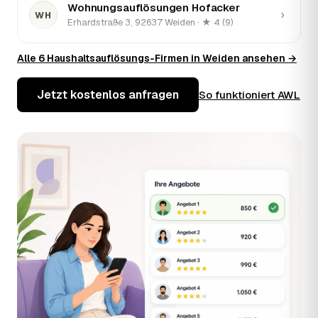
Wohnungsauflösungen Hofacker
›
WH
Erhardstraße 3, 92637 Weiden · ★ 4 (9)
World
Alle 6 Haushaltsauflösungs-Firmen in Weiden ansehen →
›
WO
Frauenrichter Str. 162, 92637 Weiden
Jetzt kostenlos anfragen
So funktioniert AWL