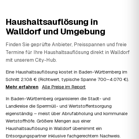
06
Wie diskret läuft die Haushaltsauflösung ab?
Sehr diskret. Auf Wunsch erfolgt die Haushaltsauflösung
Haushaltsauflösung in
ohne Aufsehen, unauffällige Fahrzeuge sind möglich und
persönliche Gegenstände werden respektvoll behandelt.
Walldorf
und Umgebung
Gerade nach einem Trauerfall in Walldorf bleibt alles
vertraulich.
Finden Sie geprüfte Anbieter, Preisspannen und freie
07
Ist die Haushaltsauflösung im Nachlass
Termine für Ihre Haushaltsauflösung direkt in
Walldorf
steuerlich absetzbar?
mit unserem City-Hub.
Häufig ja: Im Nachlass können die Kosten einer
Haushaltsauflösung als Nachlassverbindlichkeit die
Eine Haushaltsauflösung kostet in Baden-Württemberg im
Erbschaftsteuer mindern, bei vermieteten Objekten teils
Schnitt 2.108 € (Richtwert, typische Spanne 700–4.070 €).
als Werbungskosten. Sie erhalten eine ordentliche
Mehr erfahren
·
Alle Preise im Report
Rechnung als Beleg. Verbindlich klärt das Ihr
Steuerberater – wir liefern die nötigen Unterlagen.
In Baden-Württemberg organisieren die Stadt- und
08
Muss ich als Erbe in Walldorf vor Ort anwesend
Landkreise die Sperrmüll- und Wertstoffentsorgung
sein?
eigenständig – meist über Abrufabholung und kommunale
Nein, Sie müssen nicht durchgängig anwesend sein. Viele
Wertstoffhöfe. Größere Mengen aus einer
Erben übergeben in Walldorf nur die Schlüssel und lassen
Haushaltsauflösung in Walldorf übernimmt ein
sich per Fotos auf dem Laufenden halten. Eine kurze
Übergabe zu Beginn und zur besenreinen Abnahme
Entsorgungspartner inklusive fachgerechtem Nachweis.