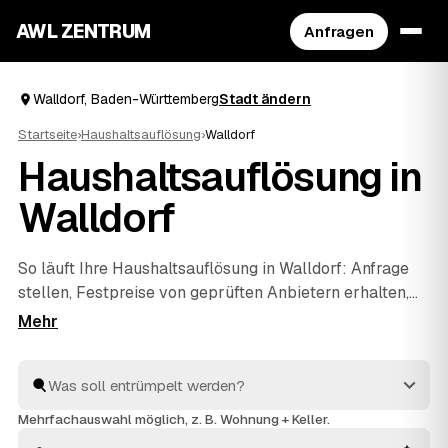
AWL ZENTRUM
Anfragen
Walldorf, Baden-Württemberg
Stadt ändern
Startseite
›
Haushaltsauflösung
›
Walldorf
Haushaltsauflösung in
Walldorf
So läuft Ihre Haushaltsauflösung in Walldorf: Anfrage
stellen, Festpreise von geprüften Anbietern erhalten,
vergleichen, beauftragen. Mehr müssen Sie nicht
koordinieren – die Profis räumen den kompletten
Hausstand, sichern persönliche Unterlagen und
entsorgen alles fachgerecht. Verwertbare Möbel oder
Antiquitäten aus dem Nachlass werden auf die Kosten
Mehrfachauswahl möglich, z. B. Wohnung + Keller.
angerechnet, sodass Sie die Wohnung am Ende