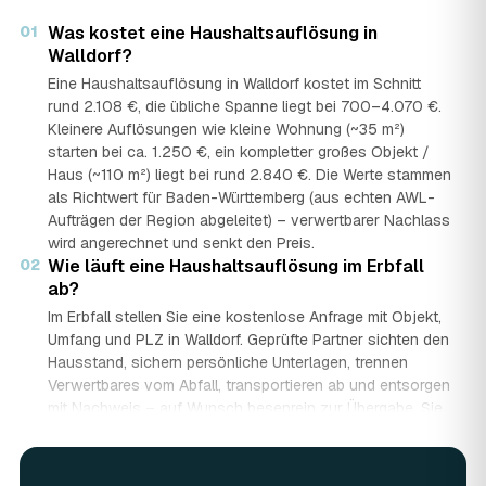
01
Was kostet eine Haushaltsauflösung in
Walldorf?
Eine Haushaltsauflösung in Walldorf kostet im Schnitt
rund 2.108 €, die übliche Spanne liegt bei 700–4.070 €.
Kleinere Auflösungen wie kleine Wohnung (~35 m²)
starten bei ca. 1.250 €, ein kompletter großes Objekt /
Haus (~110 m²) liegt bei rund 2.840 €. Die Werte stammen
als Richtwert für Baden-Württemberg (aus echten AWL-
Aufträgen der Region abgeleitet) – verwertbarer Nachlass
wird angerechnet und senkt den Preis.
02
Wie läuft eine Haushaltsauflösung im Erbfall
ab?
Im Erbfall stellen Sie eine kostenlose Anfrage mit Objekt,
Umfang und PLZ in Walldorf. Geprüfte Partner sichten den
Hausstand, sichern persönliche Unterlagen, trennen
Verwertbares vom Abfall, transportieren ab und entsorgen
mit Nachweis – auf Wunsch besenrein zur Übergabe. Sie
erhalten mehrere Festpreis-Angebote und entscheiden in
Ruhe, gerade wenn mehrere Erben beteiligt sind.
03
Werden Wertgegenstände und Antiquitäten