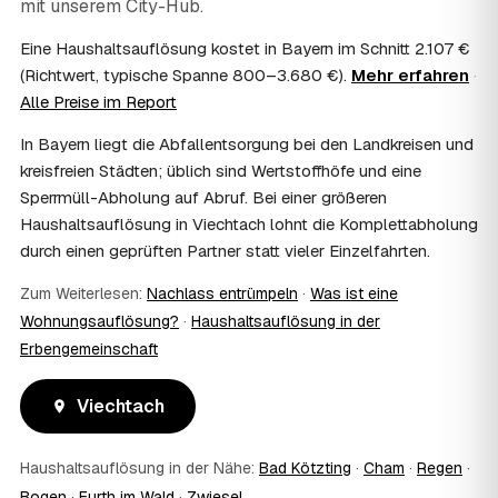
mit unserem City-Hub.
Häufig ja: Im Nachlass können die Kosten einer
Haushaltsauflösung als Nachlassverbindlichkeit die
Eine Haushaltsauflösung kostet in Bayern im Schnitt 2.107 €
Erbschaftsteuer mindern, bei vermieteten Objekten teils
(Richtwert, typische Spanne 800–3.680 €).
Mehr erfahren
·
als Werbungskosten. Sie erhalten eine ordentliche
Alle Preise im Report
Rechnung als Beleg. Verbindlich klärt das Ihr
Steuerberater – wir liefern die nötigen Unterlagen.
In Bayern liegt die Abfallentsorgung bei den Landkreisen und
08
Muss ich als Erbe in Viechtach vor Ort
kreisfreien Städten; üblich sind Wertstoffhöfe und eine
anwesend sein?
Sperrmüll-Abholung auf Abruf. Bei einer größeren
Nein, Sie müssen nicht durchgängig anwesend sein. Viele
Haushaltsauflösung in Viechtach lohnt die Komplettabholung
Erben übergeben in Viechtach nur die Schlüssel und
durch einen geprüften Partner statt vieler Einzelfahrten.
lassen sich per Fotos auf dem Laufenden halten. Eine
kurze Übergabe zu Beginn und zur besenreinen Abnahme
Zum Weiterlesen:
Nachlass entrümpeln
·
Was ist eine
genügt meist.
09
Bekomme ich einen Entsorgungsnachweis?
Wohnungsauflösung?
·
Haushaltsauflösung in der
Erbengemeinschaft
Ja. Sie erhalten auf Wunsch einen Entsorgungs- bzw.
Verwertungsnachweis über die fachgerechte Entsorgung.
So ist dokumentiert, dass der Hausstand in Viechtach
Viechtach
umweltgerecht und rechtssicher entsorgt wurde.
10
Wie schnell ist ein Termin in Viechtach frei?
Haushaltsauflösung in der Nähe:
Bad Kötzting
·
Cham
·
Regen
·
Oft schon innerhalb weniger Tage, in vielen Regionen
rund um Viechtach auch kurzfristig. Den konkreten Termin
Bogen
·
Furth im Wald
·
Zwiesel