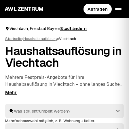
AWL ZENTRUM
Anfragen
Viechtach, Freistaat Bayern
Stadt ändern
Startseite
›
Haushaltsauflösung
›
Viechtach
Haushaltsauflösung in
Viechtach
Mehrere Festpreis-Angebote für Ihre
Haushaltsauflösung in Viechtach – ohne langes Suchen.
Bei AWL beschreiben Sie, was weg soll, und geprüfte
Anbieter aus Freistaat Bayern kalkulieren Ihnen
verbindliche Preise. Egal ob einzelner Raum, Wohnung
oder ganzer Hausstand aus einem Nachlass: Es wird
sorgfältig geräumt, fachgerecht entsorgt und
Mehrfachauswahl möglich, z. B. Wohnung + Keller.
Verwertbares angerechnet. Sie vergleichen die