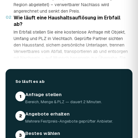
Region abgeleitet) – verwertbarer Nachlass wird
angerechnet und senkt den Preis.
02
Wie läuft eine Haushaltsauflösung im Erbfall
ab?
Im Erbfall stellen Sie eine kostenlose Anfrage mit Objekt,
Umfang und PLZ in Viechtach. Geprüfte Partner sichten
den Hausstand, sichern persönliche Unterlagen, trennen
Verwertbares vom Abfall, transportieren ab und entsorgen
mit Nachweis – auf Wunsch besenrein zur Übergabe. Sie
erhalten mehrere Festpreis-Angebote und entscheiden in
Ruhe, gerade wenn mehrere Erben beteiligt sind.
03
Werden Wertgegenstände und Antiquitäten
So läuft es ab
angerechnet?
Ja. Antiquitäten, Möbel, Schmuck und ganze Sammlungen
Anfrage stellen
1
aus dem Nachlass werden fachkundig begutachtet und
Bereich, Menge & PLZ — dauert 2 Minuten.
auf den Preis angerechnet. Bei wertvollem Hausstand
kann die Haushaltsauflösung in Viechtach dadurch
Angebote erhalten
2
nahezu kostenneutral werden – in Einzelfällen bis hin zu
Mehrere Festpreis-Angebote geprüfter Anbieter.
Nullkosten.
04
Wie lange dauert eine Haushaltsauflösung in
Bestes wählen
3
Viechtach?