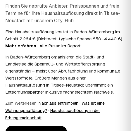
persönliche Gegenstände werden respektvoll behandelt.
Finden Sie geprüfte Anbieter, Preisspannen und freie
Gerade nach einem Trauerfall in Titisee-Neustadt bleibt
Termine für Ihre Haushaltsauflösung direkt in
Titisee-
alles vertraulich.
07
Neustadt
Ist die Haushaltsauflösung im Nachlass
mit unserem City-Hub.
steuerlich absetzbar?
Eine Haushaltsauflösung kostet in Baden-Württemberg im
Häufig ja: Im Nachlass können die Kosten einer
Schnitt 2.264 € (Richtwert, typische Spanne 850–4.440 €).
Haushaltsauflösung als Nachlassverbindlichkeit die
Mehr erfahren
·
Alle Preise im Report
Erbschaftsteuer mindern, bei vermieteten Objekten teils
als Werbungskosten. Sie erhalten eine ordentliche
In Baden-Württemberg organisieren die Stadt- und
Rechnung als Beleg. Verbindlich klärt das Ihr
Landkreise die Sperrmüll- und Wertstoffentsorgung
Steuerberater – wir liefern die nötigen Unterlagen.
08
eigenständig – meist über Abrufabholung und kommunale
Muss ich als Erbe in Titisee-Neustadt vor Ort
anwesend sein?
Wertstoffhöfe. Größere Mengen aus einer
Haushaltsauflösung in Titisee-Neustadt übernimmt ein
Nein, Sie müssen nicht durchgängig anwesend sein. Viele
Erben übergeben in Titisee-Neustadt nur die Schlüssel
Entsorgungspartner inklusive fachgerechtem Nachweis.
und lassen sich per Fotos auf dem Laufenden halten.
Zum Weiterlesen:
Eine kurze Übergabe zu Beginn und zur besenreinen
Nachlass entrümpeln
·
Was ist eine
Abnahme genügt meist.
Wohnungsauflösung?
·
Haushaltsauflösung in der
09
Bekomme ich einen Entsorgungsnachweis?
Erbengemeinschaft
Ja. Sie erhalten auf Wunsch einen Entsorgungs- bzw.
Verwertungsnachweis über die fachgerechte Entsorgung.