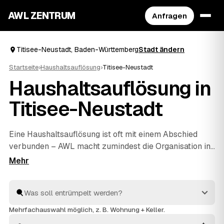
AWL ZENTRUM
Anfragen
Titisee-Neustadt, Baden-Württemberg
Stadt ändern
Startseite
›
Haushaltsauflösung
›
Titisee-Neustadt
Haushaltsauflösung in
Titisee-Neustadt
Eine Haushaltsauflösung ist oft mit einem Abschied
verbunden – AWL macht zumindest die Organisation in
Titisee-Neustadt unkompliziert. Mit einer Anfrage
erreichen Sie geprüfte Anbieter rund um Titisee-
Neustadt bis
Furtwangen im Schwarzwald
und
Löffingen
, die Ihnen Festpreise für den kompletten
Hausstand nennen. Ob Nachlass, Umzug oder
Mehrfachauswahl möglich, z. B. Wohnung + Keller.
Entrümpelung
einzelner Zimmer: geräumt wird