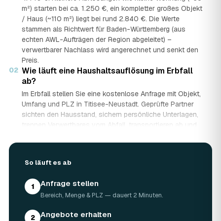
m²) starten bei ca. 1.250 €, ein kompletter großes Objekt
/ Haus (~110 m²) liegt bei rund 2.840 €. Die Werte
stammen als Richtwert für Baden-Württemberg (aus
echten AWL-Aufträgen der Region abgeleitet) –
verwertbarer Nachlass wird angerechnet und senkt den
Preis.
02
Wie läuft eine Haushaltsauflösung im Erbfall
ab?
Im Erbfall stellen Sie eine kostenlose Anfrage mit Objekt,
Umfang und PLZ in Titisee-Neustadt. Geprüfte Partner
sichten den Hausstand, sichern persönliche Unterlagen,
trennen Verwertbares vom Abfall, transportieren ab und
entsorgen mit Nachweis – auf Wunsch besenrein zur
Übergabe. Sie erhalten mehrere Festpreis-Angebote und
entscheiden in Ruhe, gerade wenn mehrere Erben beteiligt
So läuft es ab
sind.
03
Werden Wertgegenstände und Antiquitäten
Anfrage stellen
angerechnet?
1
Bereich, Menge & PLZ — dauert 2 Minuten.
Ja. Antiquitäten, Möbel, Schmuck und ganze Sammlungen
aus dem Nachlass werden fachkundig begutachtet und
Angebote erhalten
2
auf den Preis angerechnet. Bei wertvollem Hausstand