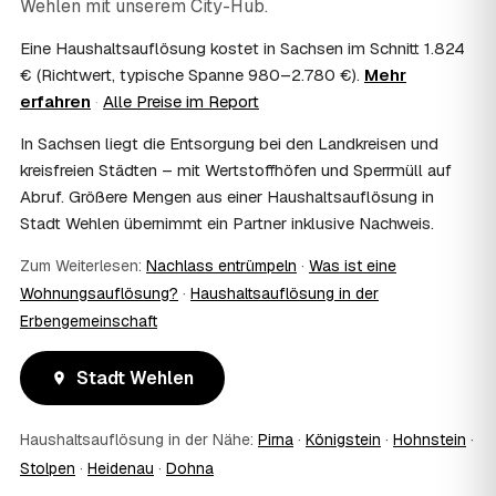
Wehlen
steuerlich absetzbar?
mit unserem City-Hub.
Häufig ja: Im Nachlass können die Kosten einer
Eine Haushaltsauflösung kostet in Sachsen im Schnitt 1.824
Haushaltsauflösung als Nachlassverbindlichkeit die
€ (Richtwert, typische Spanne 980–2.780 €).
Mehr
Erbschaftsteuer mindern, bei vermieteten Objekten teils
erfahren
·
Alle Preise im Report
als Werbungskosten. Sie erhalten eine ordentliche
Rechnung als Beleg. Verbindlich klärt das Ihr
In Sachsen liegt die Entsorgung bei den Landkreisen und
Steuerberater – wir liefern die nötigen Unterlagen.
kreisfreien Städten – mit Wertstoffhöfen und Sperrmüll auf
08
Muss ich als Erbe in Stadt Wehlen vor Ort
Abruf. Größere Mengen aus einer Haushaltsauflösung in
anwesend sein?
Stadt Wehlen übernimmt ein Partner inklusive Nachweis.
Nein, Sie müssen nicht durchgängig anwesend sein. Viele
Erben übergeben in Stadt Wehlen nur die Schlüssel und
Zum Weiterlesen:
Nachlass entrümpeln
·
Was ist eine
lassen sich per Fotos auf dem Laufenden halten. Eine
Wohnungsauflösung?
·
Haushaltsauflösung in der
kurze Übergabe zu Beginn und zur besenreinen Abnahme
genügt meist.
Erbengemeinschaft
09
Bekomme ich einen Entsorgungsnachweis?
Ja. Sie erhalten auf Wunsch einen Entsorgungs- bzw.
Stadt Wehlen
Verwertungsnachweis über die fachgerechte Entsorgung.
So ist dokumentiert, dass der Hausstand in Stadt Wehlen
Haushaltsauflösung in der Nähe:
Pirna
·
Königstein
·
Hohnstein
·
umweltgerecht und rechtssicher entsorgt wurde.
10
Wie schnell ist ein Termin in Stadt Wehlen frei?
Stolpen
·
Heidenau
·
Dohna
Oft schon innerhalb weniger Tage, in vielen Regionen