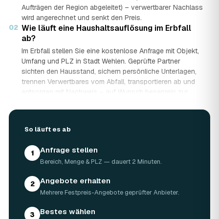
Aufträgen der Region abgeleitet) – verwertbarer Nachlass
wird angerechnet und senkt den Preis.
02
Wie läuft eine Haushaltsauflösung im Erbfall
ab?
Im Erbfall stellen Sie eine kostenlose Anfrage mit Objekt,
Umfang und PLZ in Stadt Wehlen. Geprüfte Partner
sichten den Hausstand, sichern persönliche Unterlagen,
trennen Verwertbares vom Abfall, transportieren ab und
entsorgen mit Nachweis – auf Wunsch besenrein zur
Übergabe. Sie erhalten mehrere Festpreis-Angebote und
entscheiden in Ruhe, gerade wenn mehrere Erben beteiligt
sind.
So läuft es ab
03
Werden Wertgegenstände und Antiquitäten
angerechnet?
Anfrage stellen
1
Ja. Antiquitäten, Möbel, Schmuck und ganze Sammlungen
Bereich, Menge & PLZ — dauert 2 Minuten.
aus dem Nachlass werden fachkundig begutachtet und
auf den Preis angerechnet. Bei wertvollem Hausstand
Angebote erhalten
2
kann die Haushaltsauflösung in Stadt Wehlen dadurch
Mehrere Festpreis-Angebote geprüfter Anbieter.
nahezu kostenneutral werden – in Einzelfällen bis hin zu
Nullkosten.
Bestes wählen
3
04
Wie lange dauert eine Haushaltsauflösung in