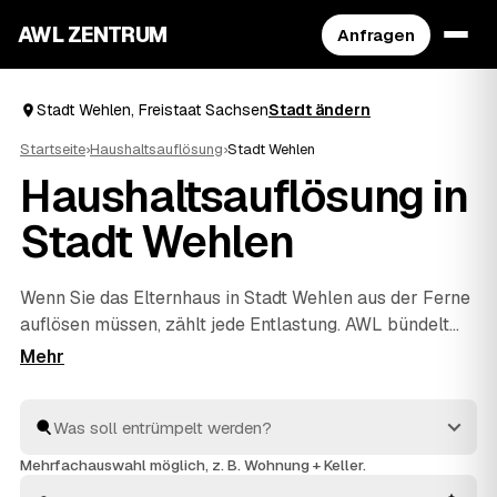
AWL ZENTRUM
Anfragen
Stadt Wehlen, Freistaat Sachsen
Stadt ändern
Startseite
›
Haushaltsauflösung
›
Stadt Wehlen
Haushaltsauflösung in
Stadt Wehlen
Wenn Sie das Elternhaus in Stadt Wehlen aus der Ferne
auflösen müssen, zählt jede Entlastung. AWL bündelt
die Suche: Eine Anfrage genügt, und geprüfte Anbieter
aus der Region melden sich mit verbindlichen
Festpreisen für den kompletten Hausstand. Räumung,
Sichtung des Nachlasses, fachgerechte Entsorgung und
Wertanrechnung übernehmen die Profis – einfühlsam
Mehrfachauswahl möglich, z. B. Wohnung + Keller.
und ohne dass Sie vor Ort sein müssen. Die Angebote