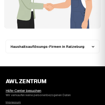
unverbindlich. Sie beschreiben Ihr Vorhaben, erhalten
mehrere Festpreis-Angebote geprüfter Anbieter in
Ratzeburg und zahlen nur, wenn Sie sich für ein Angebot
entscheiden.
13
Warum liegt die Preisspanne in Ratzeburg
zwischen 1.020 € und 3.520 €?
Der Preis richtet sich vor allem nach Umfang und Zustand
des Hausstands: eine kleine, aufgeräumte Wohnung liegt
eher bei 1.020 €, ein vollgestelltes Haus mit Keller und
Haushaltsauflösungs-Firmen in Ratzeburg
Dachboden eher bei 3.520 €. Verwertbare
Wertgegenstände wirken unabhängig von der Größe
zusätzlich preissenkend.
14
Wie haben sich die Preise für
Haushaltsauflösung in Ratzeburg entwickelt?
Seit 2020 zeigt der Trend in Ratzeburg eine klare
Richtung: fallend um rund 22 %, mit dem bisherigen
AWL ZENTRUM
Höchststand im Jahr 2020. Seither ist der Ø-Preis
steigend – die genaue Entwicklung sehen Sie in der
Hilfe-Center besuchen
Preisgrafik weiter oben.
Wir verkaufen keine personenbezogenen Daten
15
Was kostet eine Haushaltsauflösung in der
Impressum
Umgebung von Ratzeburg?