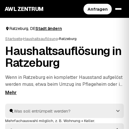
AWL ZENTRUM
Anfragen
Ratzeburg, DE
Stadt ändern
Startseite
›
Haushaltsauflösung
›
Ratzeburg
Haushaltsauflösung in
Ratzeburg
Wenn in Ratzeburg ein kompletter Hausstand aufgelöst
werden muss, etwa beim Umzug ins Pflegeheim oder im
Nachlass, hilft AWL beim einfachen Start. Sie geben
Ihre Anfrage kostenlos auf, geprüfte Anbieter aus dem
Umkreis von
Lübeck
und
Schwerin
rechnen Ihnen
Festpreise – verwertbare Gegenstände werden auf die
Kosten angerechnet. Die Profis arbeiten zügig und
Mehrfachauswahl möglich, z. B. Wohnung + Keller.
einfühlsam, von der ersten Schublade bis zur