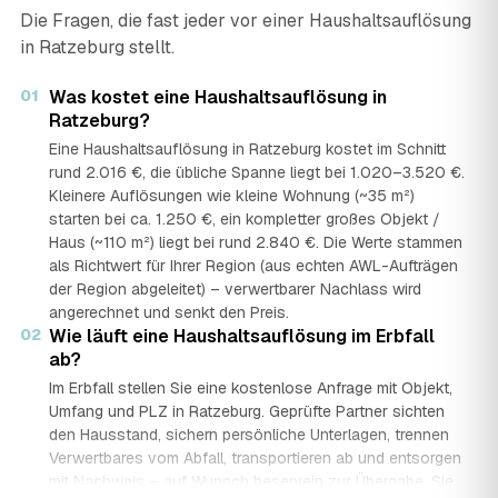
Die Fragen, die fast jeder vor einer Haushaltsauflösung
in Ratzeburg stellt.
01
Was kostet eine Haushaltsauflösung in
Ratzeburg?
Eine Haushaltsauflösung in Ratzeburg kostet im Schnitt
rund 2.016 €, die übliche Spanne liegt bei 1.020–3.520 €.
Kleinere Auflösungen wie kleine Wohnung (~35 m²)
starten bei ca. 1.250 €, ein kompletter großes Objekt /
Haus (~110 m²) liegt bei rund 2.840 €. Die Werte stammen
als Richtwert für Ihrer Region (aus echten AWL-Aufträgen
der Region abgeleitet) – verwertbarer Nachlass wird
angerechnet und senkt den Preis.
02
Wie läuft eine Haushaltsauflösung im Erbfall
ab?
Im Erbfall stellen Sie eine kostenlose Anfrage mit Objekt,
Umfang und PLZ in Ratzeburg. Geprüfte Partner sichten
den Hausstand, sichern persönliche Unterlagen, trennen
Verwertbares vom Abfall, transportieren ab und entsorgen
mit Nachweis – auf Wunsch besenrein zur Übergabe. Sie