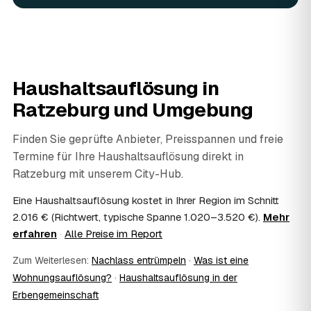
aussortiert und Ihnen übergeben, statt entsorgt zu
werden. Das ist im Nachlass Standard und gehört bei
jedem geprüften Partner in Ratzeburg dazu.
06
Wie diskret läuft die Haushaltsauflösung ab?
Sehr diskret. Auf Wunsch erfolgt die Haushaltsauflösung
Haushaltsauflösung in
ohne Aufsehen, unauffällige Fahrzeuge sind möglich und
persönliche Gegenstände werden respektvoll behandelt.
Ratzeburg
und Umgebung
Gerade nach einem Trauerfall in Ratzeburg bleibt alles
vertraulich.
Finden Sie geprüfte Anbieter, Preisspannen und freie
07
Ist die Haushaltsauflösung im Nachlass
Termine für Ihre Haushaltsauflösung direkt in
steuerlich absetzbar?
Ratzeburg
mit unserem City-Hub.
Häufig ja: Im Nachlass können die Kosten einer
Haushaltsauflösung als Nachlassverbindlichkeit die
Eine Haushaltsauflösung kostet in Ihrer Region im Schnitt
Erbschaftsteuer mindern, bei vermieteten Objekten teils
2.016 € (Richtwert, typische Spanne 1.020–3.520 €).
Mehr
als Werbungskosten. Sie erhalten eine ordentliche
erfahren
·
Alle Preise im Report
Rechnung als Beleg. Verbindlich klärt das Ihr
Steuerberater – wir liefern die nötigen Unterlagen.
Zum Weiterlesen:
Nachlass entrümpeln
·
Was ist eine
08
Muss ich als Erbe in Ratzeburg vor Ort
Wohnungsauflösung?
·
Haushaltsauflösung in der
anwesend sein?
Erbengemeinschaft
Nein, Sie müssen nicht durchgängig anwesend sein. Viele