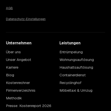
Lübeck liegt bei einem Ø-Preis von rund 2.016 € pro
AGB
Haushaltsauflösung, in Ratzeburg sind es im Schnitt
2.016 €. Die genaue Preisspanne hängt jeweils von
Datenschutz-Einstellungen
Größe und Wertanrechnung des Hausstands ab, ein
Städtevergleich lohnt sich vor der Anfrage trotzdem.
Unternehmen
Leistungen
Über uns
Entrümpelung
Unser Angebot
Wohnungsauflösung
Karriere
Haushaltsauflösung
Blog
Containerdienst
Kostenrechner
Recyclinghof
Firmenverzeichnis
Möbeltaxi & Umzug
Methodik
Presse: Kostenreport 2026