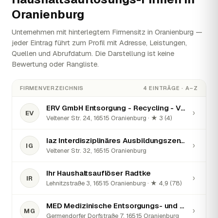
Oranienburg
Unternehmen mit hinterlegtem Firmensitz in Oranienburg —
jeder Eintrag führt zum Profil mit Adresse, Leistungen,
Quellen und Abrufdatum. Die Darstellung ist keine
Bewertung oder Rangliste.
FIRMENVERZEICHNIS
4 EINTRÄGE · A–Z
ERV GmbH Entsorgung - Recycling - Verwertung
›
EV
Veltener Str. 24, 16515 Oranienburg · ★ 3 (4)
Iaz Interdisziplinäres Ausbildungszentrum Für Verkehr Und Entsorgung Oberhavel Gmbh
›
IG
Veltener Str. 32, 16515 Oranienburg
Ihr Haushaltsauflöser Radtke
›
IR
Lehnitzstraße 3, 16515 Oranienburg · ★ 4,9 (78)
MED Medizinische Entsorgungs- und Dienstleistungs GmbH
›
MG
Germendorfer Dorfstraße 7, 16515 Oranienburg