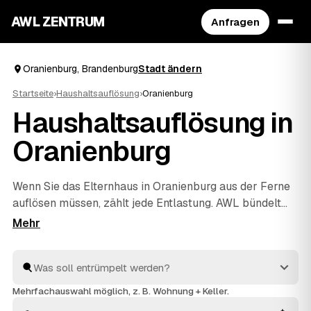
AWL ZENTRUM
Anfragen
Oranienburg, Brandenburg
Stadt ändern
Startseite
›
Haushaltsauflösung
›
Oranienburg
Haushaltsauflösung in
Oranienburg
Wenn Sie das Elternhaus in Oranienburg aus der Ferne
auflösen müssen, zählt jede Entlastung. AWL bündelt
die Suche: Eine Anfrage genügt, und geprüfte Anbieter
aus der Region melden sich mit verbindlichen
Festpreisen für den kompletten Hausstand. Räumung,
Sichtung des Nachlasses, fachgerechte Entsorgung und
Wertanrechnung übernehmen die Profis – einfühlsam
Mehrfachauswahl möglich, z. B. Wohnung + Keller.
und ohne dass Sie vor Ort sein müssen. Die Angebote