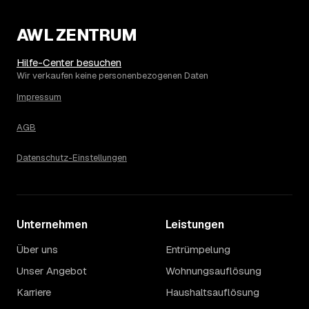
Umgebung von Oranienburg?
Hohen Neuendorf liegt bei einem Ø-Preis von rund 2.073
AWL ZENTRUM
€ pro Haushaltsauflösung, in Oranienburg sind es im
Schnitt 2.073 €. Die genaue Preisspanne hängt jeweils
Hilfe-Center besuchen
von Größe und Wertanrechnung des Hausstands ab, ein
Wir verkaufen keine personenbezogenen Daten
Städtevergleich lohnt sich vor der Anfrage trotzdem.
Impressum
AGB
Datenschutz-Einstellungen
Unternehmen
Leistungen
Über uns
Entrümpelung
Unser Angebot
Wohnungsauflösung
Karriere
Haushaltsauflösung