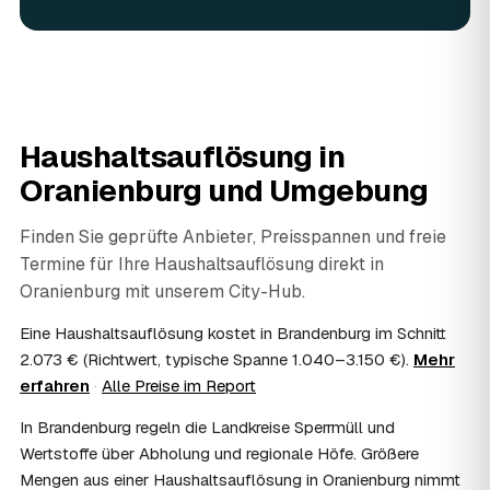
Wertunterlagen werden während der Auflösung gezielt
aussortiert und Ihnen übergeben, statt entsorgt zu
werden. Das ist im Nachlass Standard und gehört bei
jedem geprüften Partner in Oranienburg dazu.
06
Wie diskret läuft die Haushaltsauflösung ab?
Sehr diskret. Auf Wunsch erfolgt die Haushaltsauflösung
Haushaltsauflösung in
ohne Aufsehen, unauffällige Fahrzeuge sind möglich und
persönliche Gegenstände werden respektvoll behandelt.
Oranienburg
und Umgebung
Gerade nach einem Trauerfall in Oranienburg bleibt alles
vertraulich.
Finden Sie geprüfte Anbieter, Preisspannen und freie
07
Ist die Haushaltsauflösung im Nachlass
Termine für Ihre Haushaltsauflösung direkt in
steuerlich absetzbar?
Oranienburg
mit unserem City-Hub.
Häufig ja: Im Nachlass können die Kosten einer
Haushaltsauflösung als Nachlassverbindlichkeit die
Eine Haushaltsauflösung kostet in Brandenburg im Schnitt
Erbschaftsteuer mindern, bei vermieteten Objekten teils
2.073 € (Richtwert, typische Spanne 1.040–3.150 €).
Mehr
als Werbungskosten. Sie erhalten eine ordentliche
erfahren
·
Alle Preise im Report
Rechnung als Beleg. Verbindlich klärt das Ihr
Steuerberater – wir liefern die nötigen Unterlagen.
In Brandenburg regeln die Landkreise Sperrmüll und
08
Muss ich als Erbe in Oranienburg vor Ort
Wertstoffe über Abholung und regionale Höfe. Größere
anwesend sein?
Mengen aus einer Haushaltsauflösung in Oranienburg nimmt
Nein, Sie müssen nicht durchgängig anwesend sein. Viele