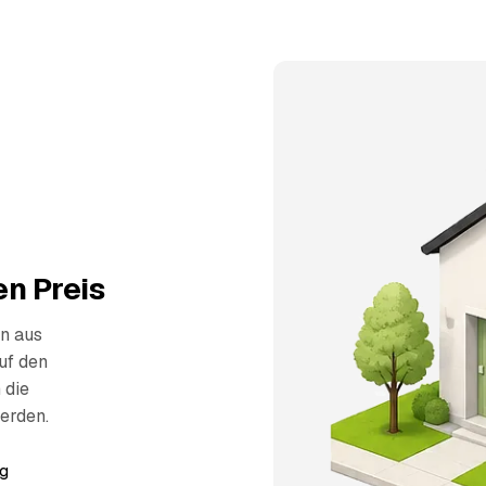
n Preis
n aus
uf den
 die
erden.
g