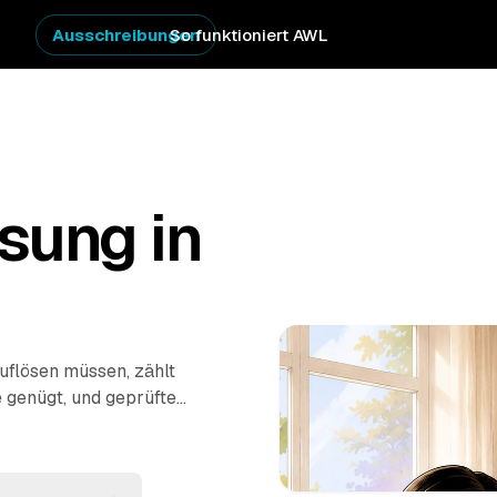
Ausschreibungen
So funktioniert AWL
sung in
uflösen müssen, zählt
e genügt, und geprüfte
en Festpreisen für den
asses, fachgerechte
is – einfühlsam und