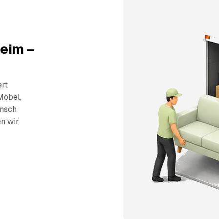
heim –
ert
Möbel,
unsch
en wir