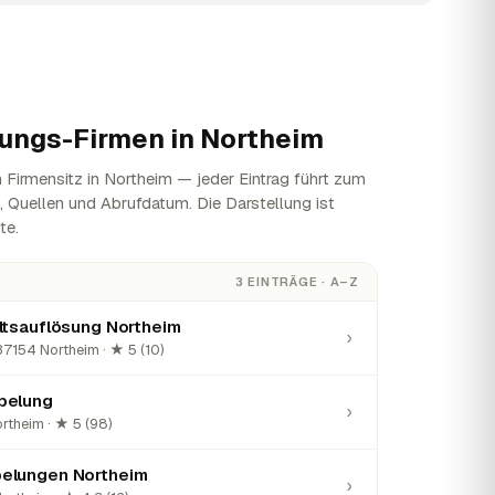
ungs-Firmen in
Northeim
Firmensitz in Northeim — jeder Eintrag führt zum
n, Quellen und Abrufdatum. Die Darstellung ist
te.
3 EINTRÄGE · A–Z
ltsauflösung Northeim
›
37154 Northeim · ★ 5 (10)
pelung
›
rtheim · ★ 5 (98)
elungen Northeim
›