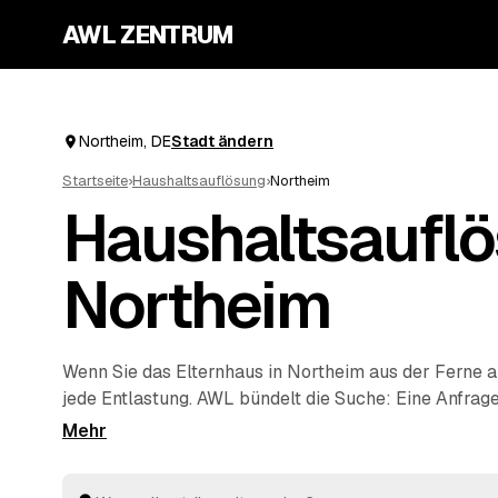
AWL ZENTRUM
Northeim, DE
Stadt ändern
Startseite
›
Haushaltsauflösung
›
Northeim
Haushaltsauflö
Northeim
Wenn Sie das Elternhaus in Northeim aus der Ferne a
jede Entlastung. AWL bündelt die Suche: Eine Anfrag
Anbieter aus der Region melden sich mit verbindlich
kompletten Hausstand. Räumung, Sichtung des Nachl
Entsorgung und Wertanrechnung übernehmen die Prof