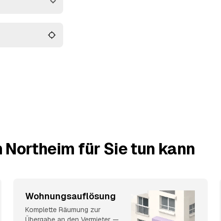
s Northeim und
d geben den Auftrag
 Northeim für Sie tun kann
Wohnungsauflösung
Komplette Räumung zur
Übergabe an den Vermieter —