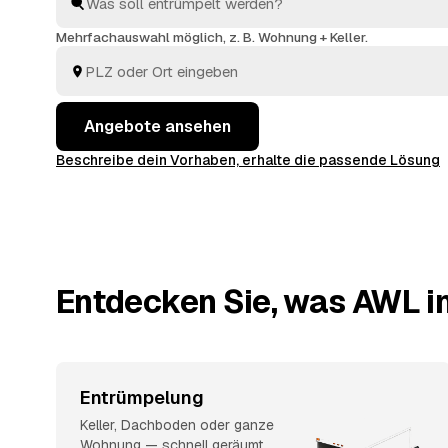
ohne dass Sie vor Ort sein müssen. Die Angebote au
Göttingen
und
Hildesheim
vergleichen Sie in Ruhe un
Mehrfachauswahl möglich, z. B. Wohnung + Keller.
aus der Hand.
Angebote ansehen
Beschreibe dein Vorhaben, erhalte die passende Lösung
Entdecken Sie, was AWL in
Entrümpelung
Keller, Dachboden oder ganze
Wohnung — schnell geräumt