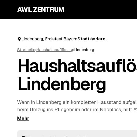
AWL ZENTRUM
Lindenberg, Freistaat Bayern
Stadt ändern
Startseite
›
Haushaltsauflösung
›
Lindenberg
Haushaltsauflö
Lindenberg
Wenn in Lindenberg ein kompletter Hausstand aufge
beim Umzug ins Pflegeheim oder im Nachlass, hilft 
Start. Sie geben Ihre Anfrage kostenlos auf, geprüft
Umkreis von
Wangen
und
Lindau
rechnen Ihnen Festp
Gegenstände werden auf die Kosten angerechnet. Die 