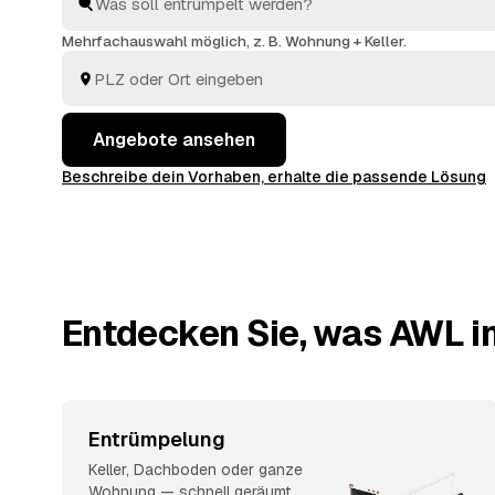
und einfühlsam, von der ersten Schublade bis zur b
Sie müssen nur die Angebote vergleichen und entsch
Mehrfachauswahl möglich, z. B. Wohnung + Keller.
Angebote ansehen
Beschreibe dein Vorhaben, erhalte die passende Lösung
Entdecken Sie, was AWL in
Entrümpelung
Keller, Dachboden oder ganze
Wohnung — schnell geräumt