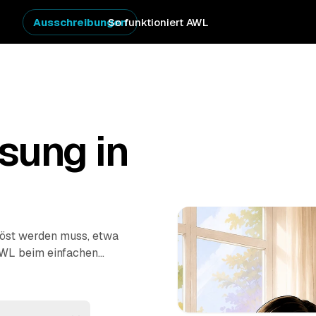
Ausschreibungen
So funktioniert AWL
sung in
löst werden muss, etwa
AWL beim einfachen
e Anbieter aus dem
reise – verwertbare
Profis arbeiten zügig