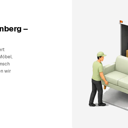
nberg –
ert
Möbel,
unsch
en wir