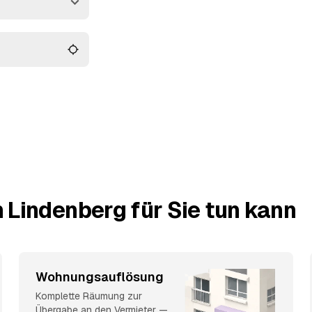
esenreinen Übergabe.
eiden.
 Lindenberg für Sie tun kann
Wohnungsauflösung
Komplette Räumung zur
Übergabe an den Vermieter —