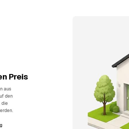
n Preis
n aus
uf den
 die
erden.
g