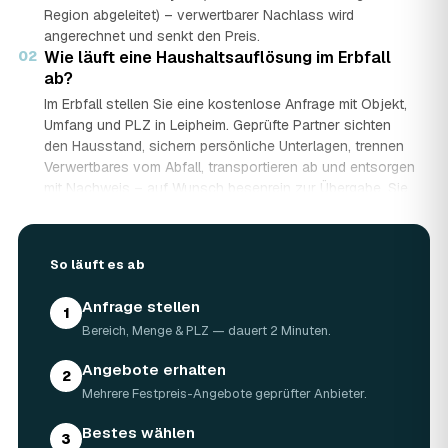
Region abgeleitet) – verwertbarer Nachlass wird
angerechnet und senkt den Preis.
02
Wie läuft eine Haushaltsauflösung im Erbfall
ab?
Im Erbfall stellen Sie eine kostenlose Anfrage mit Objekt,
Umfang und PLZ in Leipheim. Geprüfte Partner sichten
den Hausstand, sichern persönliche Unterlagen, trennen
Verwertbares vom Abfall, transportieren ab und entsorgen
mit Nachweis – auf Wunsch besenrein zur Übergabe. Sie
erhalten mehrere Festpreis-Angebote und entscheiden in
Ruhe, gerade wenn mehrere Erben beteiligt sind.
03
Werden Wertgegenstände und Antiquitäten
So läuft es ab
angerechnet?
Ja. Antiquitäten, Möbel, Schmuck und ganze Sammlungen
Anfrage stellen
1
aus dem Nachlass werden fachkundig begutachtet und
Bereich, Menge & PLZ — dauert 2 Minuten.
auf den Preis angerechnet. Bei wertvollem Hausstand
kann die Haushaltsauflösung in Leipheim dadurch nahezu
Angebote erhalten
2
kostenneutral werden – in Einzelfällen bis hin zu
Mehrere Festpreis-Angebote geprüfter Anbieter.
Nullkosten.
04
Wie lange dauert eine Haushaltsauflösung in
Bestes wählen
3
Leipheim?