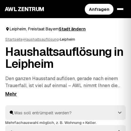
AWL ZENTRUM
Anfragen
Leipheim, Freistaat Bayern
Stadt ändern
Startseite
›
Haushaltsauflösung
›
Leipheim
Haushaltsauflösung in
Leipheim
Den ganzen Hausstand auflösen, gerade nach einem
Trauerfall, ist viel auf einmal – AWL nimmt Ihnen die
Suche ab. Eine Anfrage genügt, und geprüfte Anbieter
aus Leipheim und
Günzburg
und
Langenau
melden sich
mit verbindlichen Festpreisen zurück. Möbel, Keller,
Dachboden oder kompletter Nachlass werden
einfühlsam geräumt und fachgerecht entsorgt,
Mehrfachauswahl möglich, z. B. Wohnung + Keller.
Wertvolles wird angerechnet und senkt Ihre Kosten. So