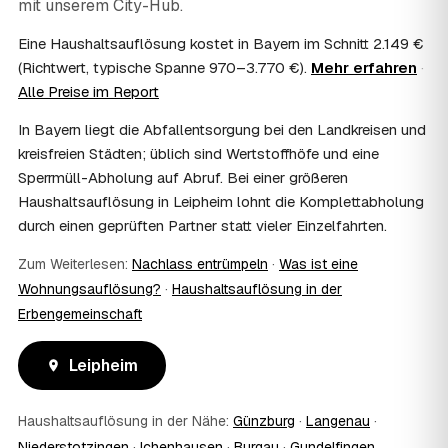
mit unserem City-Hub.
Häufig ja: Im Nachlass können die Kosten einer
Haushaltsauflösung als Nachlassverbindlichkeit die
Eine Haushaltsauflösung kostet in Bayern im Schnitt 2.149 €
Erbschaftsteuer mindern, bei vermieteten Objekten teils
(Richtwert, typische Spanne 970–3.770 €).
Mehr erfahren
·
als Werbungskosten. Sie erhalten eine ordentliche
Alle Preise im Report
Rechnung als Beleg. Verbindlich klärt das Ihr
Steuerberater – wir liefern die nötigen Unterlagen.
In Bayern liegt die Abfallentsorgung bei den Landkreisen und
08
Muss ich als Erbe in Leipheim vor Ort anwesend
kreisfreien Städten; üblich sind Wertstoffhöfe und eine
sein?
Sperrmüll-Abholung auf Abruf. Bei einer größeren
Nein, Sie müssen nicht durchgängig anwesend sein. Viele
Haushaltsauflösung in Leipheim lohnt die Komplettabholung
Erben übergeben in Leipheim nur die Schlüssel und lassen
durch einen geprüften Partner statt vieler Einzelfahrten.
sich per Fotos auf dem Laufenden halten. Eine kurze
Übergabe zu Beginn und zur besenreinen Abnahme
Zum Weiterlesen:
Nachlass entrümpeln
·
Was ist eine
genügt meist.
09
Bekomme ich einen Entsorgungsnachweis?
Wohnungsauflösung?
·
Haushaltsauflösung in der
Erbengemeinschaft
Ja. Sie erhalten auf Wunsch einen Entsorgungs- bzw.
Verwertungsnachweis über die fachgerechte Entsorgung.
So ist dokumentiert, dass der Hausstand in Leipheim
Leipheim
umweltgerecht und rechtssicher entsorgt wurde.
10
Wie schnell ist ein Termin in Leipheim frei?
Haushaltsauflösung in der Nähe:
Günzburg
·
Langenau
·
Oft schon innerhalb weniger Tage, in vielen Regionen
rund um Leipheim auch kurzfristig. Den konkreten Termin
Niederstotzingen
·
Ichenhausen
·
Burgau
·
Gundelfingen