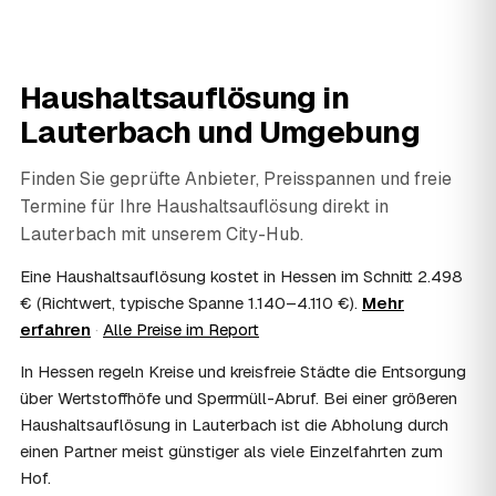
jedem geprüften Partner in Lauterbach dazu.
06
Wie diskret läuft die Haushaltsauflösung ab?
Sehr diskret. Auf Wunsch erfolgt die Haushaltsauflösung
Haushaltsauflösung in
ohne Aufsehen, unauffällige Fahrzeuge sind möglich und
persönliche Gegenstände werden respektvoll behandelt.
Lauterbach
und Umgebung
Gerade nach einem Trauerfall in Lauterbach bleibt alles
vertraulich.
Finden Sie geprüfte Anbieter, Preisspannen und freie
07
Ist die Haushaltsauflösung im Nachlass
Termine für Ihre Haushaltsauflösung direkt in
steuerlich absetzbar?
Lauterbach
mit unserem City-Hub.
Häufig ja: Im Nachlass können die Kosten einer
Haushaltsauflösung als Nachlassverbindlichkeit die
Eine Haushaltsauflösung kostet in Hessen im Schnitt 2.498
Erbschaftsteuer mindern, bei vermieteten Objekten teils
€ (Richtwert, typische Spanne 1.140–4.110 €).
Mehr
als Werbungskosten. Sie erhalten eine ordentliche
erfahren
·
Alle Preise im Report
Rechnung als Beleg. Verbindlich klärt das Ihr
Steuerberater – wir liefern die nötigen Unterlagen.
In Hessen regeln Kreise und kreisfreie Städte die Entsorgung
08
Muss ich als Erbe in Lauterbach vor Ort
über Wertstoffhöfe und Sperrmüll-Abruf. Bei einer größeren
anwesend sein?
Haushaltsauflösung in Lauterbach ist die Abholung durch
Nein, Sie müssen nicht durchgängig anwesend sein. Viele
einen Partner meist günstiger als viele Einzelfahrten zum
Erben übergeben in Lauterbach nur die Schlüssel und
Hof.
lassen sich per Fotos auf dem Laufenden halten. Eine