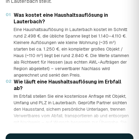
in Lauterbach stellt.
01
Was kostet eine Haushaltsauflösung in
Lauterbach?
Eine Haushaltsauflösung in Lauterbach kostet im Schnitt
rund 2.498 €, die übliche Spanne liegt bei 1.140–4.110 €.
Kleinere Auflösungen wie kleine Wohnung (~35 m²)
starten bei ca. 1.250 €, ein kompletter großes Objekt /
Haus (~110 m²) liegt bei rund 2.840 €. Die Werte stammen
als Richtwert für Hessen (aus echten AWL-Aufträgen der
Region abgeleitet) – verwertbarer Nachlass wird
angerechnet und senkt den Preis.
02
Wie läuft eine Haushaltsauflösung im Erbfall
ab?
Im Erbfall stellen Sie eine kostenlose Anfrage mit Objekt,
Umfang und PLZ in Lauterbach. Geprüfte Partner sichten
den Hausstand, sichern persönliche Unterlagen, trennen
Verwertbares vom Abfall, transportieren ab und entsorgen
mit Nachweis – auf Wunsch besenrein zur Übergabe. Sie
erhalten mehrere Festpreis-Angebote und entscheiden in
Ruhe, gerade wenn mehrere Erben beteiligt sind.