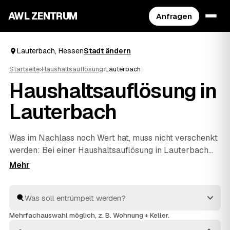
AWL ZENTRUM
Anfragen
Lauterbach, Hessen
Stadt ändern
Startseite
›
Haushaltsauflösung
›
Lauterbach
Haushaltsauflösung in
Lauterbach
Was im Nachlass noch Wert hat, muss nicht verschenkt
werden: Bei einer Haushaltsauflösung in Lauterbach
rechnen geprüfte Anbieter verwertbare Möbel,
Antiquitäten oder Hausrat direkt auf den Preis an. Über
AWL beschreiben Sie den Umfang einmal und erhalten
dafür mehrere Festpreis-Angebote zum Vergleichen.
Die Profis räumen den ganzen Hausstand, behandeln
Mehrfachauswahl möglich, z. B. Wohnung + Keller.
Persönliches mit Respekt und entsorgen den Rest