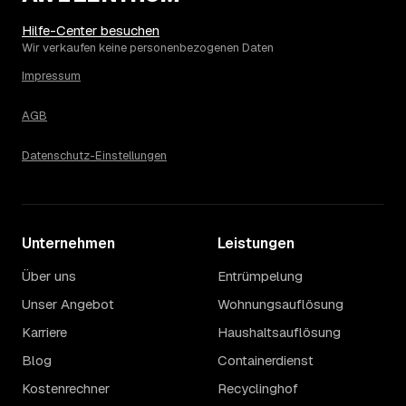
Haushaltsauflösung, in Lauterbach sind es im Schnitt
2.498 €. Die genaue Preisspanne hängt jeweils von
Hilfe-Center besuchen
Größe und Wertanrechnung des Hausstands ab, ein
Wir verkaufen keine personenbezogenen Daten
Städtevergleich lohnt sich vor der Anfrage trotzdem.
Impressum
AGB
Datenschutz-Einstellungen
Unternehmen
Leistungen
Über uns
Entrümpelung
Unser Angebot
Wohnungsauflösung
Karriere
Haushaltsauflösung
Blog
Containerdienst
Kostenrechner
Recyclinghof