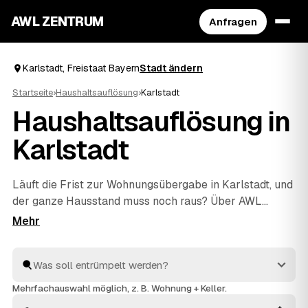
AWL ZENTRUM
Anfragen
Karlstadt, Freistaat Bayern
Stadt ändern
Startseite
›
Haushaltsauflösung
›
Karlstadt
Haushaltsauflösung in
Karlstadt
Läuft die Frist zur Wohnungsübergabe in Karlstadt, und
der ganze Hausstand muss noch raus? Über AWL
stellen Sie eine Anfrage und bekommen zeitnah
Festpreis-Angebote geprüfter Anbieter, die kurzfristig
anpacken können. Ob Nachlass, Pflegefall oder Umzug
– geräumt wird einfühlsam und zügig, entsorgt
fachgerecht, und verwertbarer Hausrat senkt über die
Mehrfachauswahl möglich, z. B. Wohnung + Keller.
Wertanrechnung Ihren Preis. Sie vergleichen die