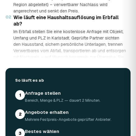
Region abgeleitet) – verwertbarer Nachlass wird
angerechnet und senkt den Preis.
02
Wie läuft eine Haushaltsauflösung im Erbfall
ab?
Im Erbfall stellen Sie eine kostenlose Anfrage mit Objekt,
Umfang und PLZ in Karlstadt. Geprüfte Partner sichten
den Hausstand, sichern persönliche Unterlagen, trennen
Verwertbares vom Abfall, transportieren ab und entsorgen
mit Nachweis – auf Wunsch besenrein zur Übergabe. Sie
erhalten mehrere Festpreis-Angebote und entscheiden in
Ruhe, gerade wenn mehrere Erben beteiligt sind.
03
Werden Wertgegenstände und Antiquitäten
So läuft es ab
angerechnet?
Ja. Antiquitäten, Möbel, Schmuck und ganze Sammlungen
Anfrage stellen
1
aus dem Nachlass werden fachkundig begutachtet und
Bereich, Menge & PLZ — dauert 2 Minuten.
auf den Preis angerechnet. Bei wertvollem Hausstand
kann die Haushaltsauflösung in Karlstadt dadurch nahezu
Angebote erhalten
2
kostenneutral werden – in Einzelfällen bis hin zu
Mehrere Festpreis-Angebote geprüfter Anbieter.
Nullkosten.
04
Wie lange dauert eine Haushaltsauflösung in
Bestes wählen
3
Karlstadt?