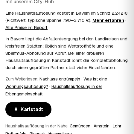
mit unserem City-Hub.
Häufig ja: Im Nachlass können die Kosten einer
Haushaltsauflösung als Nachlassverbindlichkeit die
Eine Haushaltsauflösung kostet in Bayern im Schnitt 2.242 €
Erbschaftsteuer mindern, bei vermieteten Objekten teils
(Richtwert, typische Spanne 790–3.710 €).
Mehr erfahren
·
als Werbungskosten. Sie erhalten eine ordentliche
Alle Preise im Report
Rechnung als Beleg. Verbindlich klärt das Ihr
Steuerberater – wir liefern die nötigen Unterlagen.
In Bayern liegt die Abfallentsorgung bei den Landkreisen und
08
Muss ich als Erbe in Karlstadt vor Ort
kreisfreien Städten; üblich sind Wertstoffhöfe und eine
anwesend sein?
Sperrmüll-Abholung auf Abruf. Bei einer größeren
Nein, Sie müssen nicht durchgängig anwesend sein. Viele
Haushaltsauflösung in Karlstadt lohnt die Komplettabholung
Erben übergeben in Karlstadt nur die Schlüssel und
durch einen geprüften Partner statt vieler Einzelfahrten.
lassen sich per Fotos auf dem Laufenden halten. Eine
kurze Übergabe zu Beginn und zur besenreinen Abnahme
Zum Weiterlesen:
Nachlass entrümpeln
·
Was ist eine
genügt meist.
09
Bekomme ich einen Entsorgungsnachweis?
Wohnungsauflösung?
·
Haushaltsauflösung in der
Erbengemeinschaft
Ja. Sie erhalten auf Wunsch einen Entsorgungs- bzw.
Verwertungsnachweis über die fachgerechte Entsorgung.
So ist dokumentiert, dass der Hausstand in Karlstadt
Karlstadt
umweltgerecht und rechtssicher entsorgt wurde.
10
Wie schnell ist ein Termin in Karlstadt frei?
Haushaltsauflösung in der Nähe:
Gemünden
·
Arnstein
·
Lohr
·
Oft schon innerhalb weniger Tage, in vielen Regionen
rund um Karlstadt auch kurzfristig. Den konkreten Termin
Rothenfels
·
Rieneck
·
Hammelburg