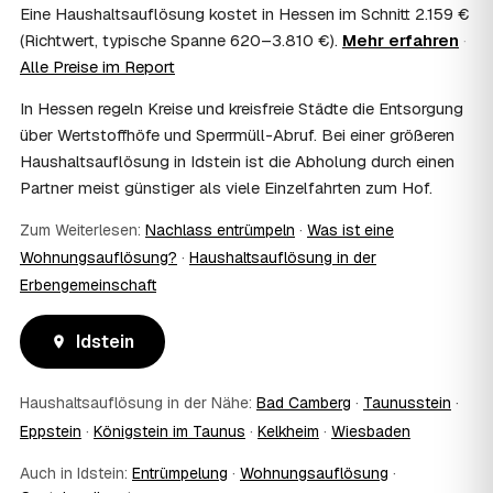
Erbschaftsteuer mindern, bei vermieteten Objekten teils
Eine Haushaltsauflösung kostet in Hessen im Schnitt 2.159 €
als Werbungskosten. Sie erhalten eine ordentliche
(Richtwert, typische Spanne 620–3.810 €).
Mehr erfahren
·
Rechnung als Beleg. Verbindlich klärt das Ihr
Alle Preise im Report
Steuerberater – wir liefern die nötigen Unterlagen.
08
Muss ich als Erbe in Idstein vor Ort anwesend
In Hessen regeln Kreise und kreisfreie Städte die Entsorgung
sein?
über Wertstoffhöfe und Sperrmüll-Abruf. Bei einer größeren
Nein, Sie müssen nicht durchgängig anwesend sein. Viele
Haushaltsauflösung in Idstein ist die Abholung durch einen
Erben übergeben in Idstein nur die Schlüssel und lassen
Partner meist günstiger als viele Einzelfahrten zum Hof.
sich per Fotos auf dem Laufenden halten. Eine kurze
Übergabe zu Beginn und zur besenreinen Abnahme
Zum Weiterlesen:
Nachlass entrümpeln
·
Was ist eine
genügt meist.
Wohnungsauflösung?
·
Haushaltsauflösung in der
09
Bekomme ich einen Entsorgungsnachweis?
Erbengemeinschaft
Ja. Sie erhalten auf Wunsch einen Entsorgungs- bzw.
Verwertungsnachweis über die fachgerechte Entsorgung.
So ist dokumentiert, dass der Hausstand in Idstein
Idstein
umweltgerecht und rechtssicher entsorgt wurde.
10
Wie schnell ist ein Termin in Idstein frei?
Haushaltsauflösung in der Nähe:
Bad Camberg
·
Taunusstein
·
Oft schon innerhalb weniger Tage, in vielen Regionen
Eppstein
·
Königstein im Taunus
·
Kelkheim
·
Wiesbaden
rund um Idstein auch kurzfristig. Den konkreten Termin
stimmt der Partner direkt mit Ihnen ab – Wunschtermine
Auch in Idstein:
Entrümpelung
·
Wohnungsauflösung
·
bis zu 60 Tage im Voraus sind möglich.