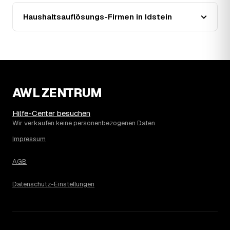
Seit 2021 zeigt der Trend in Idstein eine klare Richtung:
Haushaltsauflösungs-Firmen in Idstein
fallend um rund 7 %, mit dem bisherigen Höchststand im
Jahr 2022. Seither ist der Ø-Preis rückläufig – die
genaue Entwicklung sehen Sie in der Preisgrafik weiter
oben.
15
Was kostet eine Haushaltsauflösung in der
Umgebung von Idstein?
Bad Camberg liegt bei einem Ø-Preis von rund 2.159 €
AWL ZENTRUM
pro Haushaltsauflösung, in Idstein sind es im Schnitt
2.159 €. Die genaue Preisspanne hängt jeweils von
Hilfe-Center besuchen
Größe und Wertanrechnung des Hausstands ab, ein
Wir verkaufen keine personenbezogenen Daten
Städtevergleich lohnt sich vor der Anfrage trotzdem.
Impressum
AGB
Datenschutz-Einstellungen