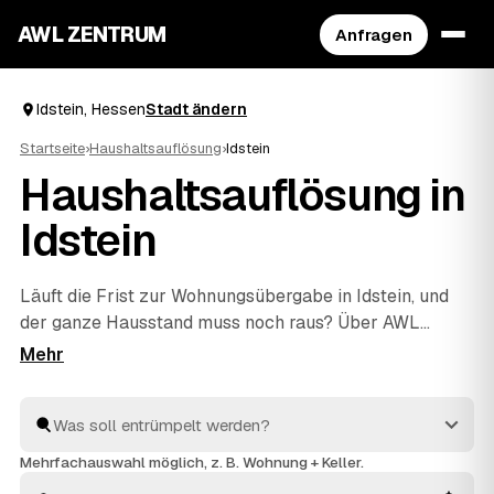
AWL ZENTRUM
Anfragen
Idstein, Hessen
Stadt ändern
Startseite
›
Haushaltsauflösung
›
Idstein
Haushaltsauflösung in
Idstein
Läuft die Frist zur Wohnungsübergabe in Idstein, und
der ganze Hausstand muss noch raus? Über AWL
stellen Sie eine Anfrage und bekommen zeitnah
Festpreis-Angebote geprüfter Anbieter, die kurzfristig
anpacken können. Ob Nachlass, Pflegefall oder Umzug
– geräumt wird einfühlsam und zügig, entsorgt
fachgerecht, und verwertbarer Hausrat senkt über die
Mehrfachauswahl möglich, z. B. Wohnung + Keller.
Wertanrechnung Ihren Preis. Sie vergleichen die