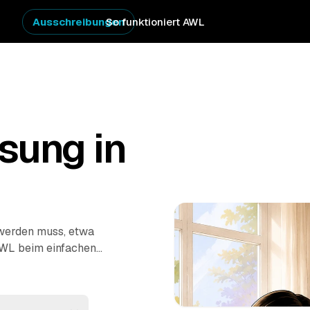
Ausschreibungen
So funktioniert AWL
sung in
 werden muss, etwa
AWL beim einfachen
e Anbieter aus dem
n Festpreise –
rechnet. Die Profis