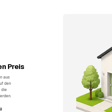
n Preis
n aus
uf den
 die
erden.
g