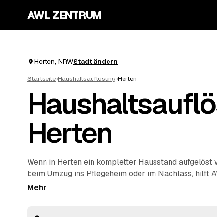
AWL ZENTRUM
Herten, NRW
Stadt ändern
Startseite
›
Haushaltsauflösung
›
Herten
Haushaltsauflö
Herten
Wenn in Herten ein kompletter Hausstand aufgelöst
beim Umzug ins Pflegeheim oder im Nachlass, hilft 
Start. Sie geben Ihre Anfrage kostenlos auf, geprüft
Umkreis von
Recklinghausen
und
Herne
rechnen Ihne
verwertbare Gegenstände werden auf die Kosten ange