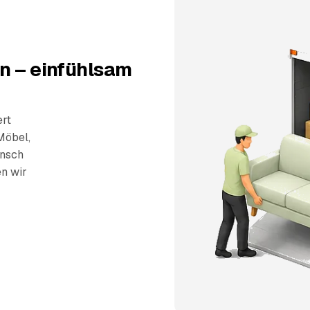
n – einfühlsam
ert
Möbel,
unsch
en wir