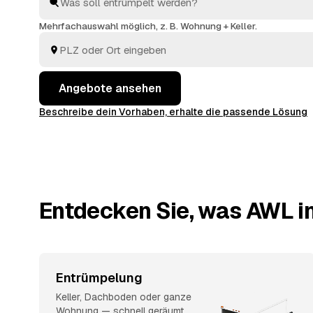
arbeiten zügig und einfühlsam, von der ersten Schubl
besenreinen Übergabe. Sie müssen nur die Angebote
Mehrfachauswahl möglich, z. B. Wohnung + Keller.
entscheiden.
Angebote ansehen
Beschreibe dein Vorhaben, erhalte die passende Lösung
Entdecken Sie, was AWL in
Entrümpelung
Keller, Dachboden oder ganze
Wohnung — schnell geräumt