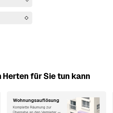
ade bis zur
 vergleichen und
 Herten für Sie tun kann
Wohnungsauflösung
Komplette Räumung zur
Übergabe an den Vermieter —