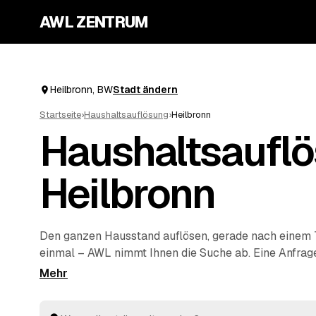
AWL ZENTRUM
Heilbronn, BW
Stadt ändern
Startseite
›
Haushaltsauflösung
›
Heilbronn
Haushaltsauflö
Heilbronn
Den ganzen Hausstand auflösen, gerade nach einem Tra
einmal – AWL nimmt Ihnen die Suche ab. Eine Anfrag
Anbieter aus Heilbronn und
Neckarsulm
und
Weingar
verbindlichen Festpreisen zurück. Möbel, Keller, D
kompletter Nachlass werden einfühlsam geräumt und