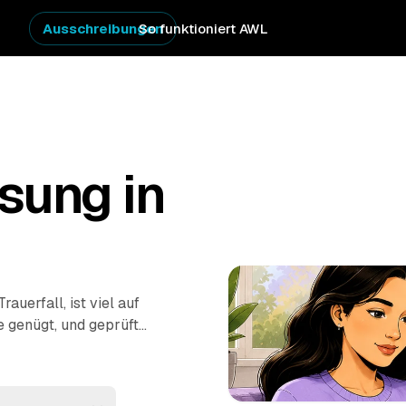
Ausschreibungen
So funktioniert AWL
sung in
uerfall, ist viel auf
e genügt, und geprüfte
ten
melden sich mit
achboden oder
 fachgerecht entsorgt,