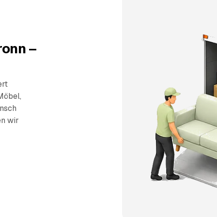
ronn –
ert
Möbel,
unsch
en wir