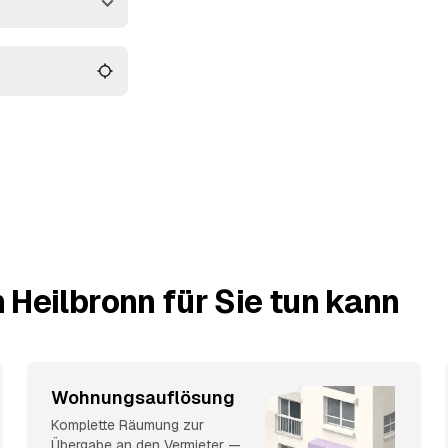
So behalten Sie den
ufen.
 Heilbronn für Sie tun kann
Wohnungsauflösung
Komplette Räumung zur
Übergabe an den Vermieter —