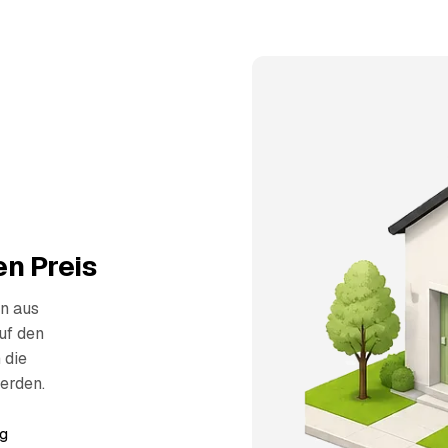
n Preis
n aus
uf den
 die
erden.
g