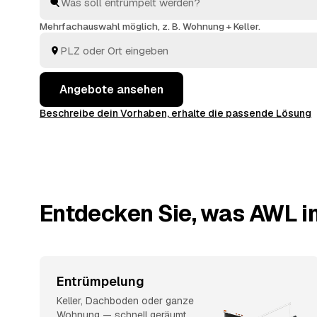
Wertvolles wird angerechnet und senkt Ihre Kosten. 
Überblick, ohne jedem Betrieb einzeln hinterherzula
Mehrfachauswahl möglich, z. B. Wohnung + Keller.
Angebote ansehen
Beschreibe dein Vorhaben, erhalte die passende Lösung
Entdecken Sie, was AWL in
Entrümpelung
Keller, Dachboden oder ganze
Wohnung — schnell geräumt