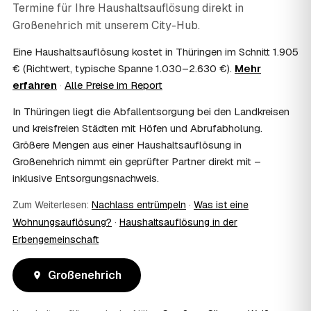
Termine für Ihre Haushaltsauflösung direkt in
07
Ist die Haushaltsauflösung im Nachlass
Großenehrich
steuerlich absetzbar?
mit unserem City-Hub.
Häufig ja: Im Nachlass können die Kosten einer
Eine Haushaltsauflösung kostet in Thüringen im Schnitt 1.905
Haushaltsauflösung als Nachlassverbindlichkeit die
€ (Richtwert, typische Spanne 1.030–2.630 €).
Mehr
Erbschaftsteuer mindern, bei vermieteten Objekten teils
erfahren
·
Alle Preise im Report
als Werbungskosten. Sie erhalten eine ordentliche
Rechnung als Beleg. Verbindlich klärt das Ihr
In Thüringen liegt die Abfallentsorgung bei den Landkreisen
Steuerberater – wir liefern die nötigen Unterlagen.
und kreisfreien Städten mit Höfen und Abrufabholung.
08
Muss ich als Erbe in Großenehrich vor Ort
Größere Mengen aus einer Haushaltsauflösung in
anwesend sein?
Großenehrich nimmt ein geprüfter Partner direkt mit –
Nein, Sie müssen nicht durchgängig anwesend sein. Viele
inklusive Entsorgungsnachweis.
Erben übergeben in Großenehrich nur die Schlüssel und
lassen sich per Fotos auf dem Laufenden halten. Eine
Zum Weiterlesen:
Nachlass entrümpeln
·
Was ist eine
kurze Übergabe zu Beginn und zur besenreinen Abnahme
genügt meist.
Wohnungsauflösung?
·
Haushaltsauflösung in der
09
Bekomme ich einen Entsorgungsnachweis?
Erbengemeinschaft
Ja. Sie erhalten auf Wunsch einen Entsorgungs- bzw.
Verwertungsnachweis über die fachgerechte Entsorgung.
Großenehrich
So ist dokumentiert, dass der Hausstand in Großenehrich
umweltgerecht und rechtssicher entsorgt wurde.