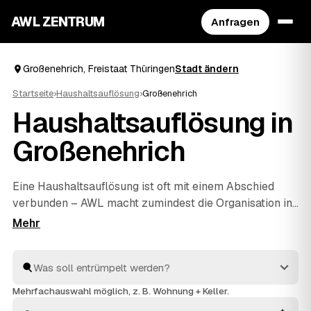
AWL ZENTRUM
Anfragen
Großenehrich, Freistaat Thüringen
Stadt ändern
Startseite
›
Haushaltsauflösung
›
Großenehrich
Haushaltsauflösung in
Großenehrich
Eine Haushaltsauflösung ist oft mit einem Abschied
verbunden – AWL macht zumindest die Organisation in
Großenehrich unkompliziert. Mit einer Anfrage
erreichen Sie geprüfte Anbieter rund um Großenehrich
bis
Greußen
und
Clingen
, die Ihnen Festpreise für den
kompletten Hausstand nennen. Ob Nachlass, Umzug
oder
Entrümpelung
einzelner Zimmer: geräumt wird
Mehrfachauswahl möglich, z. B. Wohnung + Keller.
respektvoll, entsorgt fachgerecht, und verwertbarer