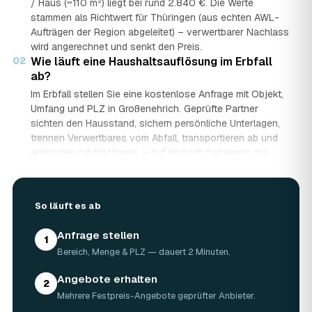
/ Haus (~110 m²) liegt bei rund 2.840 €. Die Werte
stammen als Richtwert für Thüringen (aus echten AWL-
Aufträgen der Region abgeleitet) – verwertbarer Nachlass
wird angerechnet und senkt den Preis.
02
Wie läuft eine Haushaltsauflösung im Erbfall
ab?
Im Erbfall stellen Sie eine kostenlose Anfrage mit Objekt,
Umfang und PLZ in Großenehrich. Geprüfte Partner
sichten den Hausstand, sichern persönliche Unterlagen,
trennen Verwertbares vom Abfall, transportieren ab und
entsorgen mit Nachweis – auf Wunsch besenrein zur
Übergabe. Sie erhalten mehrere Festpreis-Angebote und
entscheiden in Ruhe, gerade wenn mehrere Erben beteiligt
sind.
So läuft es ab
03
Werden Wertgegenstände und Antiquitäten
angerechnet?
Anfrage stellen
1
Ja. Antiquitäten, Möbel, Schmuck und ganze Sammlungen
Bereich, Menge & PLZ — dauert 2 Minuten.
aus dem Nachlass werden fachkundig begutachtet und
auf den Preis angerechnet. Bei wertvollem Hausstand
Angebote erhalten
2
kann die Haushaltsauflösung in Großenehrich dadurch
Mehrere Festpreis-Angebote geprüfter Anbieter.
nahezu kostenneutral werden – in Einzelfällen bis hin zu