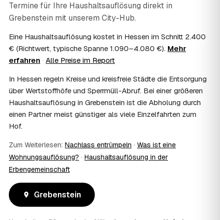
Termine für Ihre Haushaltsauflösung direkt in
steuerlich absetzbar?
Grebenstein
mit unserem City-Hub.
Häufig ja: Im Nachlass können die Kosten einer
Haushaltsauflösung als Nachlassverbindlichkeit die
Eine Haushaltsauflösung kostet in Hessen im Schnitt 2.400
Erbschaftsteuer mindern, bei vermieteten Objekten teils
€ (Richtwert, typische Spanne 1.090–4.080 €).
Mehr
als Werbungskosten. Sie erhalten eine ordentliche
erfahren
·
Alle Preise im Report
Rechnung als Beleg. Verbindlich klärt das Ihr
Steuerberater – wir liefern die nötigen Unterlagen.
In Hessen regeln Kreise und kreisfreie Städte die Entsorgung
08
Muss ich als Erbe in Grebenstein vor Ort
über Wertstoffhöfe und Sperrmüll-Abruf. Bei einer größeren
anwesend sein?
Haushaltsauflösung in Grebenstein ist die Abholung durch
Nein, Sie müssen nicht durchgängig anwesend sein. Viele
einen Partner meist günstiger als viele Einzelfahrten zum
Erben übergeben in Grebenstein nur die Schlüssel und
Hof.
lassen sich per Fotos auf dem Laufenden halten. Eine
kurze Übergabe zu Beginn und zur besenreinen Abnahme
Zum Weiterlesen:
Nachlass entrümpeln
·
Was ist eine
genügt meist.
09
Bekomme ich einen Entsorgungsnachweis?
Wohnungsauflösung?
·
Haushaltsauflösung in der
Erbengemeinschaft
Ja. Sie erhalten auf Wunsch einen Entsorgungs- bzw.
Verwertungsnachweis über die fachgerechte Entsorgung.
So ist dokumentiert, dass der Hausstand in Grebenstein
Grebenstein
umweltgerecht und rechtssicher entsorgt wurde.
10
Wie schnell ist ein Termin in Grebenstein frei?