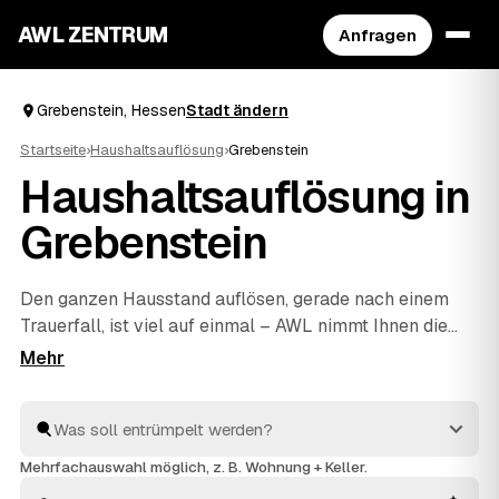
AWL ZENTRUM
Anfragen
Grebenstein, Hessen
Stadt ändern
Startseite
›
Haushaltsauflösung
›
Grebenstein
Haushaltsauflösung in
Grebenstein
Den ganzen Hausstand auflösen, gerade nach einem
Trauerfall, ist viel auf einmal – AWL nimmt Ihnen die
Suche ab. Eine Anfrage genügt, und geprüfte Anbieter
aus Grebenstein und
Immenhausen
und
Hofgeismar
melden sich mit verbindlichen Festpreisen zurück.
Möbel, Keller, Dachboden oder kompletter Nachlass
werden einfühlsam geräumt und fachgerecht entsorgt,
Mehrfachauswahl möglich, z. B. Wohnung + Keller.
Wertvolles wird angerechnet und senkt Ihre Kosten. So