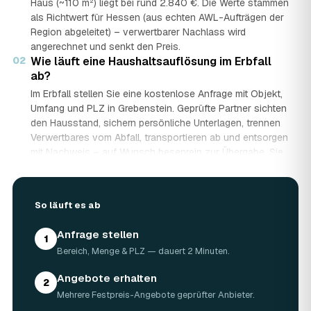
Haus (~110 m²) liegt bei rund 2.840 €. Die Werte stammen
als Richtwert für Hessen (aus echten AWL-Aufträgen der
Region abgeleitet) – verwertbarer Nachlass wird
angerechnet und senkt den Preis.
02
Wie läuft eine Haushaltsauflösung im Erbfall
ab?
Im Erbfall stellen Sie eine kostenlose Anfrage mit Objekt,
Umfang und PLZ in Grebenstein. Geprüfte Partner sichten
den Hausstand, sichern persönliche Unterlagen, trennen
Verwertbares vom Abfall, transportieren ab und entsorgen
mit Nachweis – auf Wunsch besenrein zur Übergabe. Sie
erhalten mehrere Festpreis-Angebote und entscheiden in
Ruhe, gerade wenn mehrere Erben beteiligt sind.
03
Werden Wertgegenstände und Antiquitäten
So läuft es ab
angerechnet?
Ja. Antiquitäten, Möbel, Schmuck und ganze Sammlungen
Anfrage stellen
1
aus dem Nachlass werden fachkundig begutachtet und
Bereich, Menge & PLZ — dauert 2 Minuten.
auf den Preis angerechnet. Bei wertvollem Hausstand
kann die Haushaltsauflösung in Grebenstein dadurch
Angebote erhalten
2
nahezu kostenneutral werden – in Einzelfällen bis hin zu
Mehrere Festpreis-Angebote geprüfter Anbieter.
Nullkosten.