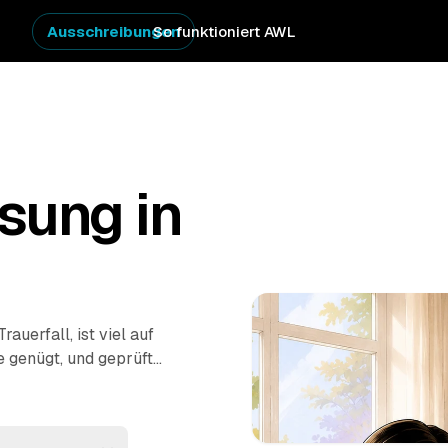
Ausschreibungen
So funktioniert AWL
sung in
uerfall, ist viel auf
e genügt, und geprüfte
gen
melden sich mit
achboden oder
 fachgerecht entsorgt,