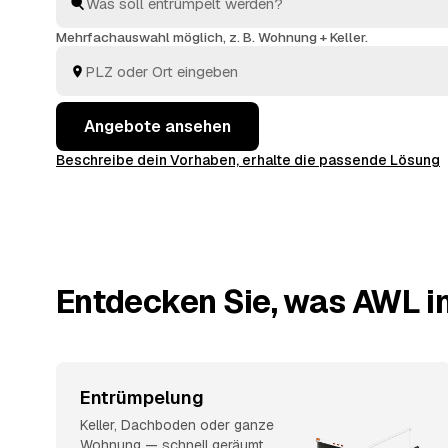
Wertvolles wird angerechnet und senkt Ihre Kosten. 
Überblick, ohne jedem Betrieb einzeln hinterherzula
Mehrfachauswahl möglich, z. B. Wohnung + Keller.
Angebote ansehen
Beschreibe dein Vorhaben, erhalte die passende Lösung
Entdecken Sie, was AWL in
Entrümpelung
Keller, Dachboden oder ganze
Wohnung — schnell geräumt