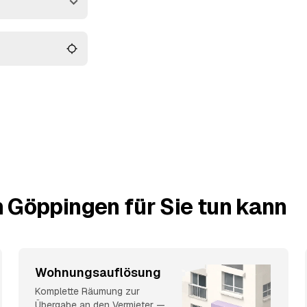
So behalten Sie den
ufen.
 Göppingen für Sie tun kann
Wohnungsauflösung
Komplette Räumung zur
Übergabe an den Vermieter —