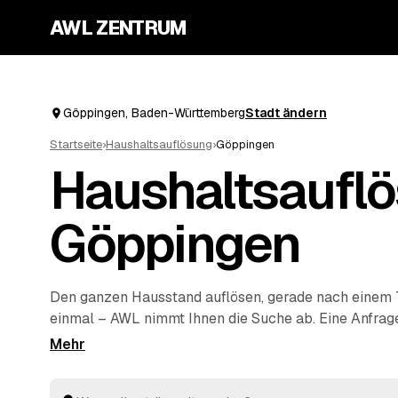
AWL ZENTRUM
Göppingen, Baden-Württemberg
Stadt ändern
Startseite
›
Haushaltsauflösung
›
Göppingen
Haushaltsauflö
Göppingen
Den ganzen Hausstand auflösen, gerade nach einem Tra
einmal – AWL nimmt Ihnen die Suche ab. Eine Anfrag
Anbieter aus Göppingen und
Eislingen/ Fils
und
Uhin
verbindlichen Festpreisen zurück. Möbel, Keller, D
kompletter Nachlass werden einfühlsam geräumt und