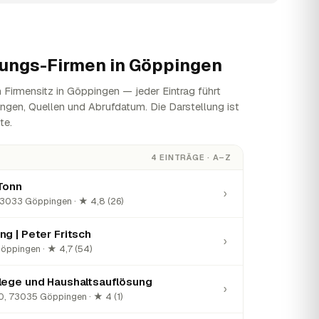
ungs-Firmen in
Göppingen
Firmensitz in Göppingen — jeder Eintrag führt
ungen, Quellen und Abrufdatum. Die Darstellung ist
te.
4 EINTRÄGE · A–Z
Tonn
›
73033 Göppingen · ★ 4,8 (26)
g | Peter Fritsch
›
Göppingen · ★ 4,7 (54)
lege und Haushaltsauflösung
›
0, 73035 Göppingen · ★ 4 (1)