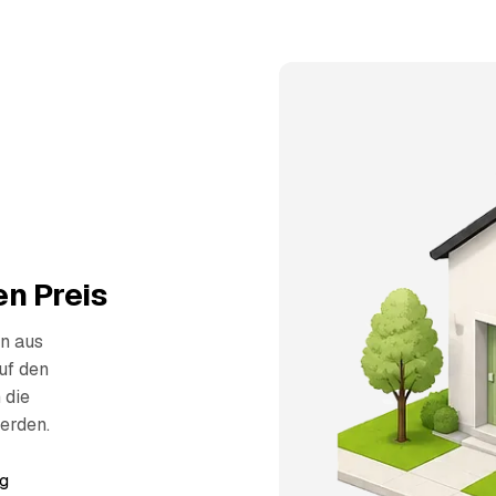
n Preis
n aus
uf den
 die
erden.
g