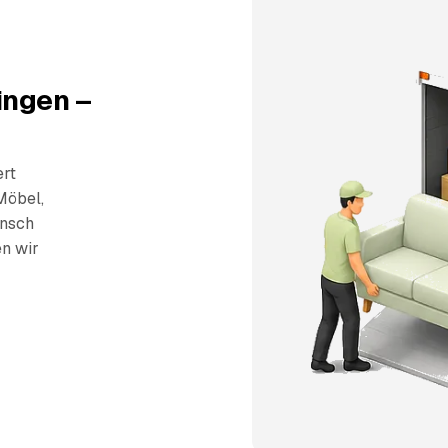
ingen –
ert
Möbel,
unsch
en wir