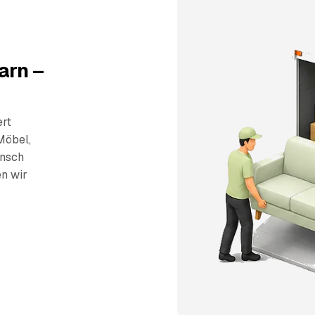
arn –
ert
Möbel,
unsch
en wir