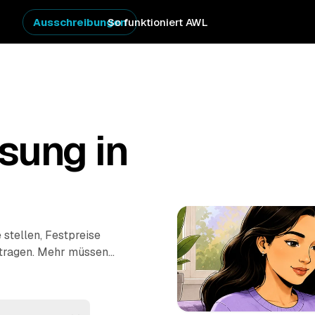
Ausschreibungen
So funktioniert AWL
sung in
 stellen, Festpreise
uftragen. Mehr müssen
etten Hausstand,
fachgerecht.
ass werden auf die