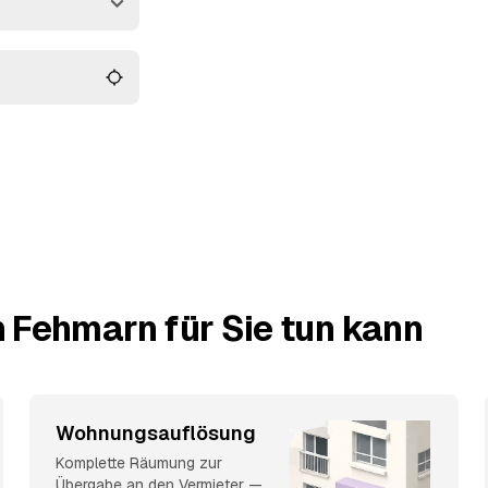
e besenrein
hafen
und
Oldenburg in
lbst
 Fehmarn für Sie tun kann
Wohnungsauflösung
Komplette Räumung zur
Übergabe an den Vermieter —