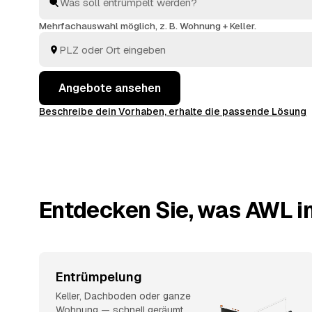
Kosten angerechnet, sodass Sie die Wohnung am End
übergeben. Die Angebote aus Fehmarn und
Heiligen
Mehrfachauswahl möglich, z. B. Wohnung + Keller.
Holstein
liegen Ihnen gebündelt vor, ohne dass Sie se
herumtelefonieren.
Angebote ansehen
Beschreibe dein Vorhaben, erhalte die passende Lösung
Entdecken Sie, was AWL in
Entrümpelung
Keller, Dachboden oder ganze
Wohnung — schnell geräumt