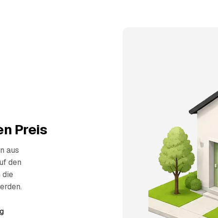
n Preis
n aus
uf den
 die
erden.
g