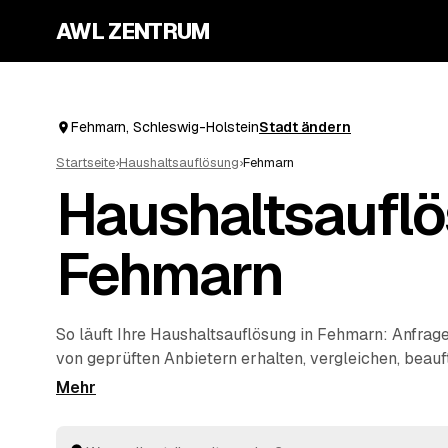
AWL ZENTRUM
Fehmarn, Schleswig-Holstein
Stadt ändern
Startseite
›
Haushaltsauflösung
›
Fehmarn
Haushaltsauflö
Fehmarn
So läuft Ihre Haushaltsauflösung in Fehmarn: Anfrage
von geprüften Anbietern erhalten, vergleichen, bea
Sie nicht koordinieren – die Profis räumen den kompl
sichern persönliche Unterlagen und entsorgen alles 
Verwertbare Möbel oder Antiquitäten aus dem Nachl