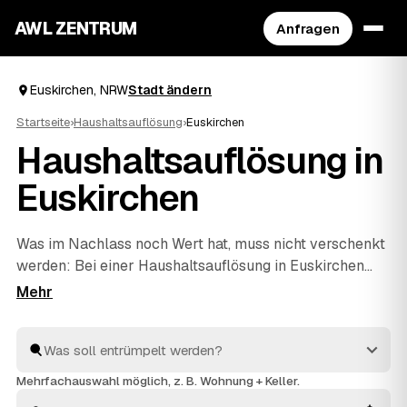
AWL ZENTRUM
Anfragen
Euskirchen, NRW
Stadt ändern
Startseite
›
Haushaltsauflösung
›
Euskirchen
Haushaltsauflösung in
Euskirchen
Was im Nachlass noch Wert hat, muss nicht verschenkt
werden: Bei einer Haushaltsauflösung in Euskirchen
rechnen geprüfte Anbieter verwertbare Möbel,
Antiquitäten oder Hausrat direkt auf den Preis an. Über
AWL beschreiben Sie den Umfang einmal und erhalten
dafür mehrere Festpreis-Angebote zum Vergleichen.
Die Profis räumen den ganzen Hausstand, behandeln
Mehrfachauswahl möglich, z. B. Wohnung + Keller.
Persönliches mit Respekt und entsorgen den Rest