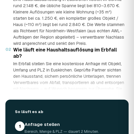
rund 2.148 €, die übliche Spanne liegt bei 810–3.670 €.
Kleinere Auflösungen wie kleine Wohnung (~35 m²)
starten bei ca. 1.250 €, ein kompletter großes Objekt /
Haus (~110 m²) liegt bei rund 2.840 €. Die Werte stammen
als Richtwert für Nordrhein-Westfalen (aus echten AWL-
Aufträgen der Region abgeleitet) – verwertbarer Nachlass
wird angerechnet und senkt den Preis.
02
Wie läuft eine Haushaltsauflösung im Erbfall
ab?
Im Erbfall stellen Sie eine kostenlose Anfrage mit Objekt,
Umfang und PLZ in Euskirchen. Geprüfte Partner sichten
den Hausstand, sichern persönliche Unterlagen, trennen
Verwertbares vom Abfall, transportieren ab und entsorgen
mit Nachweis – auf Wunsch besenrein zur Übergabe. Sie
erhalten mehrere Festpreis-Angebote und entscheiden in
Ruhe, gerade wenn mehrere Erben beteiligt sind.
03
Werden Wertgegenstände und Antiquitäten
So läuft es ab
angerechnet?
Ja. Antiquitäten, Möbel, Schmuck und ganze Sammlungen
Anfrage stellen
1
aus dem Nachlass werden fachkundig begutachtet und
Bereich, Menge & PLZ — dauert 2 Minuten.