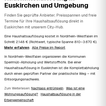
persönliche Gegenstände werden respektvoll behandelt.
Euskirchen
und Umgebung
Gerade nach einem Trauerfall in Euskirchen bleibt alles
vertraulich.
Finden Sie geprüfte Anbieter, Preisspannen und freie
07
Ist die Haushaltsauflösung im Nachlass
Termine für Ihre Haushaltsauflösung direkt in
steuerlich absetzbar?
Euskirchen
mit unserem City-Hub.
Häufig ja: Im Nachlass können die Kosten einer
Haushaltsauflösung als Nachlassverbindlichkeit die
Eine Haushaltsauflösung kostet in Nordrhein-Westfalen im
Erbschaftsteuer mindern, bei vermieteten Objekten teils
Schnitt 2.148 € (Richtwert, typische Spanne 810–3.670 €).
als Werbungskosten. Sie erhalten eine ordentliche
Mehr erfahren
·
Alle Preise im Report
Rechnung als Beleg. Verbindlich klärt das Ihr
Steuerberater – wir liefern die nötigen Unterlagen.
In Nordrhein-Westfalen organisieren die Kommunen
08
Muss ich als Erbe in Euskirchen vor Ort
Sperrmüll-Abholung und Wertstoffhöfe. Bei einer
anwesend sein?
Haushaltsauflösung in Euskirchen ist die Komplettabholung
Nein, Sie müssen nicht durchgängig anwesend sein. Viele
durch einen geprüften Partner der praktischste Weg – mit
Erben übergeben in Euskirchen nur die Schlüssel und
Entsorgungsnachweis.
lassen sich per Fotos auf dem Laufenden halten. Eine
kurze Übergabe zu Beginn und zur besenreinen Abnahme
Zum Weiterlesen:
Nachlass entrümpeln
·
Was ist eine
genügt meist.
09
Bekomme ich einen Entsorgungsnachweis?
Wohnungsauflösung?
·
Haushaltsauflösung in der
Erbengemeinschaft
Ja. Sie erhalten auf Wunsch einen Entsorgungs- bzw.
Verwertungsnachweis über die fachgerechte Entsorgung.