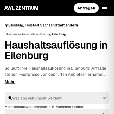
AWL ZENTRUM
Anfragen
Eilenburg, Freistaat Sachsen
Stadt ändern
Startseite
›
Haushaltsauflösung
›
Eilenburg
Haushaltsauflösung in
Eilenburg
So läuft Ihre Haushaltsauflösung in Eilenburg: Anfrage
stellen, Festpreise von geprüften Anbietern erhalten,
vergleichen, beauftragen. Mehr müssen Sie nicht
koordinieren – die Profis räumen den kompletten
Hausstand, sichern persönliche Unterlagen und
entsorgen alles fachgerecht. Verwertbare Möbel oder
Antiquitäten aus dem Nachlass werden auf die Kosten
Mehrfachauswahl möglich, z. B. Wohnung + Keller.
angerechnet, sodass Sie die Wohnung am Ende