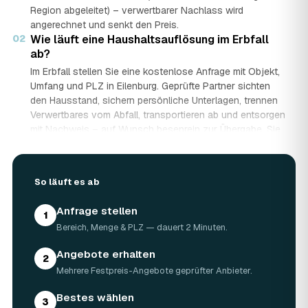
Region abgeleitet) – verwertbarer Nachlass wird
angerechnet und senkt den Preis.
02
Wie läuft eine Haushaltsauflösung im Erbfall
ab?
Im Erbfall stellen Sie eine kostenlose Anfrage mit Objekt,
Umfang und PLZ in Eilenburg. Geprüfte Partner sichten
den Hausstand, sichern persönliche Unterlagen, trennen
Verwertbares vom Abfall, transportieren ab und entsorgen
mit Nachweis – auf Wunsch besenrein zur Übergabe. Sie
erhalten mehrere Festpreis-Angebote und entscheiden in
Ruhe, gerade wenn mehrere Erben beteiligt sind.
03
Werden Wertgegenstände und Antiquitäten
So läuft es ab
angerechnet?
Ja. Antiquitäten, Möbel, Schmuck und ganze Sammlungen
Anfrage stellen
1
aus dem Nachlass werden fachkundig begutachtet und
Bereich, Menge & PLZ — dauert 2 Minuten.
auf den Preis angerechnet. Bei wertvollem Hausstand
kann die Haushaltsauflösung in Eilenburg dadurch nahezu
Angebote erhalten
2
kostenneutral werden – in Einzelfällen bis hin zu
Mehrere Festpreis-Angebote geprüfter Anbieter.
Nullkosten.
04
Wie lange dauert eine Haushaltsauflösung in
Bestes wählen
3
Eilenburg?