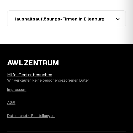
zusätzlich preissenkend.
14
Wie haben sich die Preise für
Haushaltsauflösung in Eilenburg entwickelt?
Haushaltsauflösungs-Firmen in Eilenburg
Seit 2020 zeigt der Trend in Eilenburg eine klare Richtung:
fallend um rund 13 %, mit dem bisherigen Höchststand im
Jahr 2022. Seither ist der Ø-Preis rückläufig – die
genaue Entwicklung sehen Sie in der Preisgrafik weiter
oben.
15
Was kostet eine Haushaltsauflösung in der
Umgebung von Eilenburg?
AWL ZENTRUM
Bad Düben liegt bei einem Ø-Preis von rund 1.817 € pro
Haushaltsauflösung, in Eilenburg sind es im Schnitt 1.817
Hilfe-Center besuchen
€. Die genaue Preisspanne hängt jeweils von Größe und
Wir verkaufen keine personenbezogenen Daten
Wertanrechnung des Hausstands ab, ein Städtevergleich
Impressum
lohnt sich vor der Anfrage trotzdem.
AGB
Datenschutz-Einstellungen