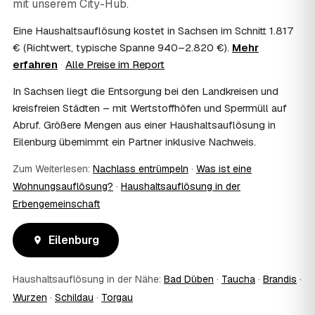
mit unserem City-Hub.
Häufig ja: Im Nachlass können die Kosten einer
Haushaltsauflösung als Nachlassverbindlichkeit die
Eine Haushaltsauflösung kostet in Sachsen im Schnitt 1.817
Erbschaftsteuer mindern, bei vermieteten Objekten teils
€ (Richtwert, typische Spanne 940–2.820 €).
Mehr
als Werbungskosten. Sie erhalten eine ordentliche
erfahren
·
Alle Preise im Report
Rechnung als Beleg. Verbindlich klärt das Ihr
Steuerberater – wir liefern die nötigen Unterlagen.
In Sachsen liegt die Entsorgung bei den Landkreisen und
08
Muss ich als Erbe in Eilenburg vor Ort anwesend
kreisfreien Städten – mit Wertstoffhöfen und Sperrmüll auf
sein?
Abruf. Größere Mengen aus einer Haushaltsauflösung in
Nein, Sie müssen nicht durchgängig anwesend sein. Viele
Eilenburg übernimmt ein Partner inklusive Nachweis.
Erben übergeben in Eilenburg nur die Schlüssel und
lassen sich per Fotos auf dem Laufenden halten. Eine
Zum Weiterlesen:
Nachlass entrümpeln
·
Was ist eine
kurze Übergabe zu Beginn und zur besenreinen Abnahme
Wohnungsauflösung?
·
Haushaltsauflösung in der
genügt meist.
09
Bekomme ich einen Entsorgungsnachweis?
Erbengemeinschaft
Ja. Sie erhalten auf Wunsch einen Entsorgungs- bzw.
Verwertungsnachweis über die fachgerechte Entsorgung.
Eilenburg
So ist dokumentiert, dass der Hausstand in Eilenburg
umweltgerecht und rechtssicher entsorgt wurde.
10
Haushaltsauflösung in der Nähe:
Wie schnell ist ein Termin in Eilenburg frei?
Bad Düben
·
Taucha
·
Brandis
·
Wurzen
·
Schildau
·
Torgau
Oft schon innerhalb weniger Tage, in vielen Regionen
rund um Eilenburg auch kurzfristig. Den konkreten Termin