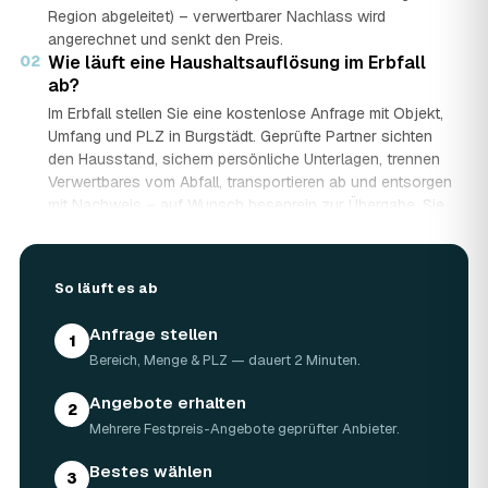
Region abgeleitet) – verwertbarer Nachlass wird
angerechnet und senkt den Preis.
02
Wie läuft eine Haushaltsauflösung im Erbfall
ab?
Im Erbfall stellen Sie eine kostenlose Anfrage mit Objekt,
Umfang und PLZ in Burgstädt. Geprüfte Partner sichten
den Hausstand, sichern persönliche Unterlagen, trennen
Verwertbares vom Abfall, transportieren ab und entsorgen
mit Nachweis – auf Wunsch besenrein zur Übergabe. Sie
erhalten mehrere Festpreis-Angebote und entscheiden in
Ruhe, gerade wenn mehrere Erben beteiligt sind.
03
Werden Wertgegenstände und Antiquitäten
So läuft es ab
angerechnet?
Ja. Antiquitäten, Möbel, Schmuck und ganze Sammlungen
Anfrage stellen
1
aus dem Nachlass werden fachkundig begutachtet und
Bereich, Menge & PLZ — dauert 2 Minuten.
auf den Preis angerechnet. Bei wertvollem Hausstand
kann die Haushaltsauflösung in Burgstädt dadurch
Angebote erhalten
2
nahezu kostenneutral werden – in Einzelfällen bis hin zu
Mehrere Festpreis-Angebote geprüfter Anbieter.
Nullkosten.
04
Wie lange dauert eine Haushaltsauflösung in
Bestes wählen
3
Burgstädt?