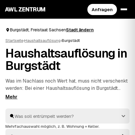
AWL ZENTRUM
Anfragen
Burgstädt, Freistaat Sachsen
Stadt ändern
Startseite
›
Haushaltsauflösung
›
Burgstädt
Haushaltsauflösung in
Burgstädt
Was im Nachlass noch Wert hat, muss nicht verschenkt
werden: Bei einer Haushaltsauflösung in Burgstädt
rechnen geprüfte Anbieter verwertbare Möbel,
Antiquitäten oder Hausrat direkt auf den Preis an. Über
AWL beschreiben Sie den Umfang einmal und erhalten
dafür mehrere Festpreis-Angebote zum Vergleichen.
Die Profis räumen den ganzen Hausstand, behandeln
Mehrfachauswahl möglich, z. B. Wohnung + Keller.
Persönliches mit Respekt und entsorgen den Rest