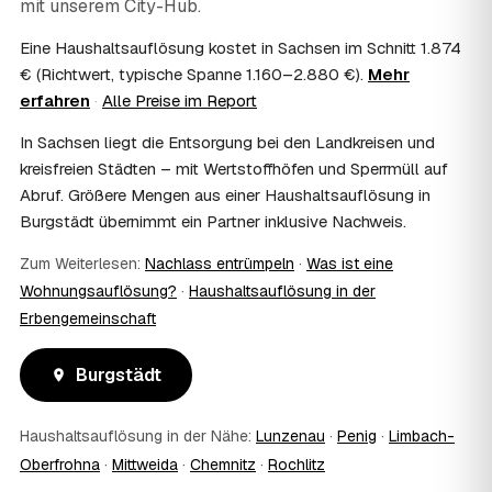
mit unserem City-Hub.
Häufig ja: Im Nachlass können die Kosten einer
Haushaltsauflösung als Nachlassverbindlichkeit die
Eine Haushaltsauflösung kostet in Sachsen im Schnitt 1.874
Erbschaftsteuer mindern, bei vermieteten Objekten teils
€ (Richtwert, typische Spanne 1.160–2.880 €).
Mehr
als Werbungskosten. Sie erhalten eine ordentliche
erfahren
·
Alle Preise im Report
Rechnung als Beleg. Verbindlich klärt das Ihr
Steuerberater – wir liefern die nötigen Unterlagen.
In Sachsen liegt die Entsorgung bei den Landkreisen und
08
Muss ich als Erbe in Burgstädt vor Ort
kreisfreien Städten – mit Wertstoffhöfen und Sperrmüll auf
anwesend sein?
Abruf. Größere Mengen aus einer Haushaltsauflösung in
Nein, Sie müssen nicht durchgängig anwesend sein. Viele
Burgstädt übernimmt ein Partner inklusive Nachweis.
Erben übergeben in Burgstädt nur die Schlüssel und
lassen sich per Fotos auf dem Laufenden halten. Eine
Zum Weiterlesen:
Nachlass entrümpeln
·
Was ist eine
kurze Übergabe zu Beginn und zur besenreinen Abnahme
Wohnungsauflösung?
·
Haushaltsauflösung in der
genügt meist.
09
Bekomme ich einen Entsorgungsnachweis?
Erbengemeinschaft
Ja. Sie erhalten auf Wunsch einen Entsorgungs- bzw.
Verwertungsnachweis über die fachgerechte Entsorgung.
Burgstädt
So ist dokumentiert, dass der Hausstand in Burgstädt
umweltgerecht und rechtssicher entsorgt wurde.
10
Haushaltsauflösung in der Nähe:
Wie schnell ist ein Termin in Burgstädt frei?
Lunzenau
·
Penig
·
Limbach-
Oberfrohna
·
Mittweida
·
Chemnitz
·
Rochlitz
Oft schon innerhalb weniger Tage, in vielen Regionen
rund um Burgstädt auch kurzfristig. Den konkreten Termin