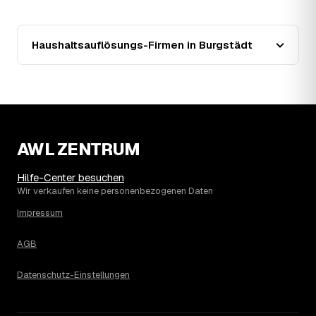
zusätzlich preissenkend.
14
Wie haben sich die Preise für
Haushaltsauflösung in Burgstädt entwickelt?
Haushaltsauflösungs-Firmen in Burgstädt
Seit 2021 zeigt der Trend in Burgstädt eine klare Richtung:
steigend um rund 18 %, mit dem bisherigen Höchststand
im Jahr 2025. Seither ist der Ø-Preis steigend – die
genaue Entwicklung sehen Sie in der Preisgrafik weiter
oben.
15
Was kostet eine Haushaltsauflösung in der
Umgebung von Burgstädt?
AWL ZENTRUM
Lunzenau liegt bei einem Ø-Preis von rund 1.874 € pro
Haushaltsauflösung, in Burgstädt sind es im Schnitt 1.874
Hilfe-Center besuchen
€. Die genaue Preisspanne hängt jeweils von Größe und
Wir verkaufen keine personenbezogenen Daten
Wertanrechnung des Hausstands ab, ein Städtevergleich
Impressum
lohnt sich vor der Anfrage trotzdem.
AGB
Datenschutz-Einstellungen