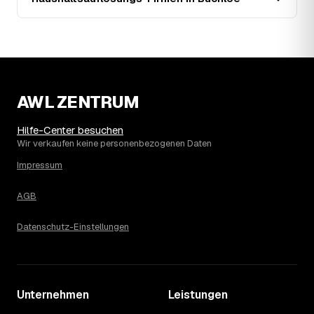
Entwicklung sehen Sie in der Preisgrafik weiter oben.
15
Was kostet eine Haushaltsauflösung in der
Umgebung von Buchloe?
Landsberg am Lech liegt bei einem Ø-Preis von rund
2.162 € pro Haushaltsauflösung, in Buchloe sind es im
Schnitt 2.162 €. Die genaue Preisspanne hängt jeweils
AWL ZENTRUM
von Größe und Wertanrechnung des Hausstands ab, ein
Städtevergleich lohnt sich vor der Anfrage trotzdem.
Hilfe-Center besuchen
Wir verkaufen keine personenbezogenen Daten
Impressum
AGB
Datenschutz-Einstellungen
Unternehmen
Leistungen