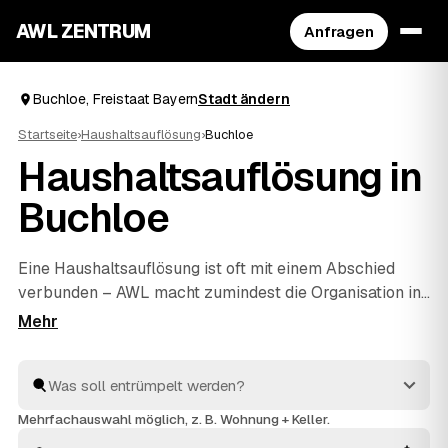
AWL ZENTRUM
Anfragen
Buchloe, Freistaat Bayern
Stadt ändern
Startseite
›
Haushaltsauflösung
›
Buchloe
Haushaltsauflösung in
Buchloe
Eine Haushaltsauflösung ist oft mit einem Abschied
verbunden – AWL macht zumindest die Organisation in
Buchloe unkompliziert. Mit einer Anfrage erreichen Sie
geprüfte Anbieter rund um Buchloe bis
Landsberg am
Lech
und
Bad Wörishofen
, die Ihnen Festpreise für den
kompletten Hausstand nennen. Ob Nachlass, Umzug
oder
Entrümpelung
einzelner Zimmer: geräumt wird
Mehrfachauswahl möglich, z. B. Wohnung + Keller.
respektvoll, entsorgt fachgerecht, und verwertbarer