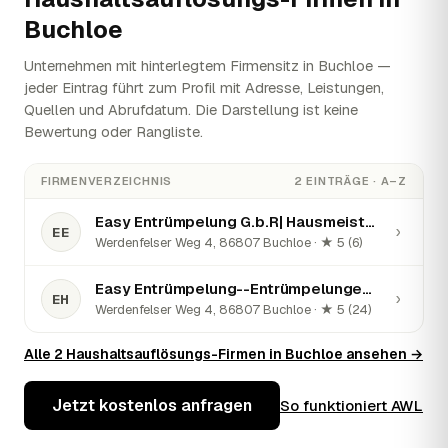
Buchloe
Unternehmen mit hinterlegtem Firmensitz in Buchloe —
jeder Eintrag führt zum Profil mit Adresse, Leistungen,
Quellen und Abrufdatum. Die Darstellung ist keine
Bewertung oder Rangliste.
FIRMENVERZEICHNIS
2 EINTRÄGE · A–Z
Easy Entrümpelung G.b.R| Hausmeisterservice, Gebäudereinigung, Winterdienst & Entrümpelung
›
EE
Werdenfelser Weg 4, 86807 Buchloe · ★ 5 (6)
Easy Entrümpelung--Entrümpelungen aller Art, Wohnungsauflösungen, Hausmeisterservice
›
EH
Werdenfelser Weg 4, 86807 Buchloe · ★ 5 (24)
Alle 2 Haushaltsauflösungs-Firmen in Buchloe ansehen →
Jetzt kostenlos anfragen
So funktioniert AWL