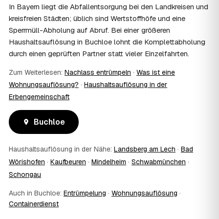
In Bayern liegt die Abfallentsorgung bei den Landkreisen und
08
Muss ich als Erbe in Buchloe vor Ort anwesend
kreisfreien Städten; üblich sind Wertstoffhöfe und eine
sein?
Sperrmüll-Abholung auf Abruf. Bei einer größeren
Nein, Sie müssen nicht durchgängig anwesend sein. Viele
Haushaltsauflösung in Buchloe lohnt die Komplettabholung
Erben übergeben in Buchloe nur die Schlüssel und lassen
durch einen geprüften Partner statt vieler Einzelfahrten.
sich per Fotos auf dem Laufenden halten. Eine kurze
Übergabe zu Beginn und zur besenreinen Abnahme
Zum Weiterlesen:
Nachlass entrümpeln
·
Was ist eine
genügt meist.
09
Bekomme ich einen Entsorgungsnachweis?
Wohnungsauflösung?
·
Haushaltsauflösung in der
Erbengemeinschaft
Ja. Sie erhalten auf Wunsch einen Entsorgungs- bzw.
Verwertungsnachweis über die fachgerechte Entsorgung.
So ist dokumentiert, dass der Hausstand in Buchloe
Buchloe
umweltgerecht und rechtssicher entsorgt wurde.
10
Wie schnell ist ein Termin in Buchloe frei?
Haushaltsauflösung in der Nähe:
Landsberg am Lech
·
Bad
Oft schon innerhalb weniger Tage, in vielen Regionen
rund um Buchloe auch kurzfristig. Den konkreten Termin
Wörishofen
·
Kaufbeuren
·
Mindelheim
·
Schwabmünchen
·
stimmt der Partner direkt mit Ihnen ab – Wunschtermine
Schongau
bis zu 60 Tage im Voraus sind möglich.
11
Wird besenrein übergeben?
Auch in Buchloe:
Entrümpelung
·
Wohnungsauflösung
·
Containerdienst
Auf Wunsch ja. Der Partner hinterlässt die Räume
vollständig geräumt und besenrein – ideal für die