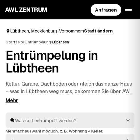
AWL ZENTRUM
Anfragen
Lübtheen, Mecklenburg-Vorpommern
Stadt ändern
Startseite
›
Entrümpelung
›
Lübtheen
Entrümpelung in
Lübtheen
Keller, Garage, Dachboden oder gleich das ganze Haus
– was in Lübtheen weg muss, bekommen Sie über AWL
unkompliziert geregelt. Sie schildern einmal den
Umfang, und mehrere geprüfte Anbieter aus der Region
melden sich mit einem festen Preis zurück. Auch eine
Messie-Wohnung oder eine Entrümpelung vor dem
Verkauf ist dabei kein Problem. Sie vergleichen die
Mehrfachauswahl möglich, z. B. Wohnung + Keller.
Angebote und beauftragen erst, wenn alles passt.