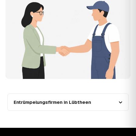
Die Anfrage ist kostenlos und unverbindlich. AWL
Zentrum ist Vermittler: Sie schildern einmal, was raus
muss, und erhalten mehrere Festpreis-Angebote geprüfter
Entrümpler aus Lübtheen zum Vergleichen. Bezahlt wird
nur der Entrümpler, den Sie selbst auswählen.
12
Was kostet die Entrümpelung einer normalen
Wohnung in Lübtheen?
Für eine durchschnittliche Wohnung mit rund 65 m² liegen
die Kosten in Lübtheen bei etwa 1.840 €, das entspricht
im Schnitt rund 32,8 € je Quadratmeter. Zugänglichkeit
(Etage, Aufzug), Menge und Sperrmüllanteil verschieben
den Preis nach oben oder unten — den genauen
Festpreis nennt Ihnen der Entrümpler nach kurzer
Beschreibung.
13
Werden Entrümpelungen in Lübtheen in Zukunft
teurer?
Entrümpelungsfirmen in Lübtheen
Seit 2021 verlief die Preisentwicklung in Lübtheen
steigend (+22 %), mit dem bisherigen Höchststand im
Jahr 2023. Eine Prognose lässt sich daraus nicht
ableiten, aber die Daten zeigen: Wer frühzeitig anfragt,
sichert sich das aktuelle Preisniveau als Festpreis —