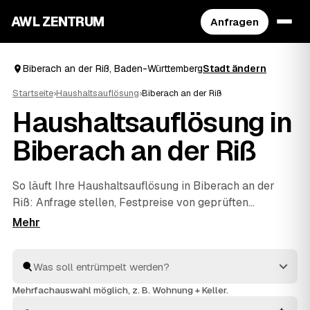
AWL ZENTRUM
Anfragen
Biberach an der Riß, Baden-Württemberg
Stadt ändern
Startseite
›
Haushaltsauflösung
›
Biberach an der Riß
Haushaltsauflösung in
Biberach an der Riß
So läuft Ihre Haushaltsauflösung in Biberach an der
Riß: Anfrage stellen, Festpreise von geprüften
Anbietern erhalten, vergleichen, beauftragen. Mehr
müssen Sie nicht koordinieren – die Profis räumen den
kompletten Hausstand, sichern persönliche Unterlagen
und entsorgen alles fachgerecht. Verwertbare Möbel
oder Antiquitäten aus dem Nachlass werden auf die
Mehrfachauswahl möglich, z. B. Wohnung + Keller.
Kosten angerechnet, sodass Sie die Wohnung am Ende