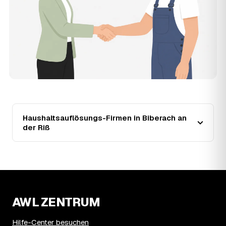
Riß zwischen 1.000 € und 3.330 €?
Der Preis richtet sich vor allem nach Umfang und Zustand
des Hausstands: eine kleine, aufgeräumte Wohnung liegt
eher bei 1.000 €, ein vollgestelltes Haus mit Keller und
Dachboden eher bei 3.330 €. Verwertbare
Wertgegenstände wirken unabhängig von der Größe
zusätzlich preissenkend.
14
Wie haben sich die Preise für
Haushaltsauflösung in Biberach an der Riß
entwickelt?
Seit 2021 zeigt der Trend in Biberach an der Riß eine klare
Haushaltsauflösungs-Firmen in Biberach an
Richtung: fallend um rund 6 %, mit dem bisherigen
der Riß
Höchststand im Jahr 2023. Seither ist der Ø-Preis
steigend – die genaue Entwicklung sehen Sie in der
Preisgrafik weiter oben.
15
Was kostet eine Haushaltsauflösung in der
Umgebung von Biberach an der Riß?
Ochsenhausen liegt bei einem Ø-Preis von rund 2.114 €
AWL ZENTRUM
pro Haushaltsauflösung, in Biberach an der Riß sind es im
Schnitt 2.114 €. Die genaue Preisspanne hängt jeweils
von Größe und Wertanrechnung des Hausstands ab, ein
Hilfe-Center besuchen