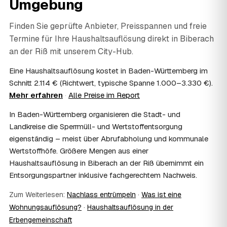
Umgebung
persönliche Gegenstände werden respektvoll behandelt.
Gerade nach einem Trauerfall in Biberach an der Riß bleibt
alles vertraulich.
Finden Sie geprüfte Anbieter, Preisspannen und freie
07
Ist die Haushaltsauflösung im Nachlass
Termine für Ihre Haushaltsauflösung direkt in
Biberach
steuerlich absetzbar?
an der Riß
mit unserem City-Hub.
Häufig ja: Im Nachlass können die Kosten einer
Haushaltsauflösung als Nachlassverbindlichkeit die
Eine Haushaltsauflösung kostet in Baden-Württemberg im
Erbschaftsteuer mindern, bei vermieteten Objekten teils
Schnitt 2.114 € (Richtwert, typische Spanne 1.000–3.330 €).
als Werbungskosten. Sie erhalten eine ordentliche
Mehr erfahren
·
Alle Preise im Report
Rechnung als Beleg. Verbindlich klärt das Ihr
Steuerberater – wir liefern die nötigen Unterlagen.
In Baden-Württemberg organisieren die Stadt- und
08
Muss ich als Erbe in Biberach an der Riß vor Ort
Landkreise die Sperrmüll- und Wertstoffentsorgung
anwesend sein?
eigenständig – meist über Abrufabholung und kommunale
Nein, Sie müssen nicht durchgängig anwesend sein. Viele
Wertstoffhöfe. Größere Mengen aus einer
Erben übergeben in Biberach an der Riß nur die Schlüssel
Haushaltsauflösung in Biberach an der Riß übernimmt ein
und lassen sich per Fotos auf dem Laufenden halten.
Entsorgungspartner inklusive fachgerechtem Nachweis.
Eine kurze Übergabe zu Beginn und zur besenreinen
Abnahme genügt meist.
Zum Weiterlesen:
Nachlass entrümpeln
·
Was ist eine
09
Bekomme ich einen Entsorgungsnachweis?
Wohnungsauflösung?
·
Haushaltsauflösung in der
Ja. Sie erhalten auf Wunsch einen Entsorgungs- bzw.
Erbengemeinschaft
Verwertungsnachweis über die fachgerechte Entsorgung.