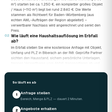
m²) starten bei ca. 1.250 €, ein kompletter großes Objekt
/ Haus (~110 m²) liegt bei rund 2.840 €. Die Werte
stammen als Richtwert für Baden-Württemberg (aus
echten AWL-Aufträgen der Region abgeleitet) –
verwertbarer Nachlass wird angerechnet und senkt den
Preis.
02
Wie läuft eine Haushaltsauflösung im Erbfall
ab?
Im Erbfall stellen Sie eine kostenlose Anfrage mit Objekt,
Umfang und PLZ in Biberach an der Riß. Geprüfte Partner
sichten den Hausstand, sichern persönliche Unterlagen,
trennen Verwertbares vom Abfall, transportieren ab und
entsorgen mit Nachweis – auf Wunsch besenrein zur
Übergabe. Sie erhalten mehrere Festpreis-Angebote und
entscheiden in Ruhe, gerade wenn mehrere Erben beteiligt
So läuft es ab
sind.
03
Werden Wertgegenstände und Antiquitäten
Anfrage stellen
angerechnet?
1
Bereich, Menge & PLZ — dauert 2 Minuten.
Ja. Antiquitäten, Möbel, Schmuck und ganze Sammlungen
aus dem Nachlass werden fachkundig begutachtet und
Angebote erhalten
2
auf den Preis angerechnet. Bei wertvollem Hausstand