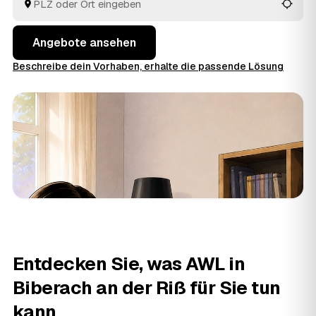
besenrein übergeben. Die Angebote aus Biberach an
der Riß und
Ochsenhausen
und
Bad Schussenried
liegen Ihnen gebündelt vor, ohne dass Sie selbst
Angebote ansehen
herumtelefonieren.
Beschreibe dein Vorhaben, erhalte die passende Lösung
Entdecken Sie, was AWL in
Biberach an der Riß für Sie tun
kann