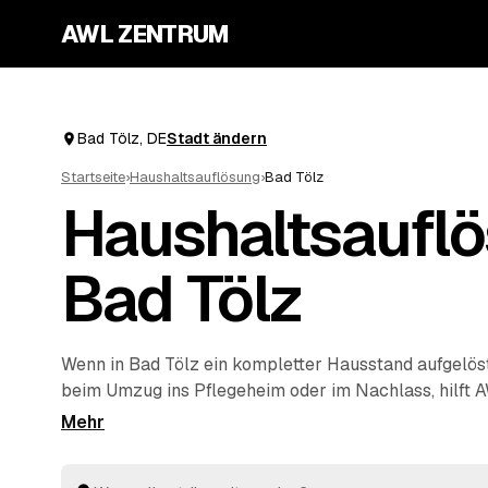
AWL ZENTRUM
Bad Tölz, DE
Stadt ändern
Startseite
›
Haushaltsauflösung
›
Bad Tölz
Haushaltsauflö
Bad Tölz
Wenn in Bad Tölz ein kompletter Hausstand aufgelö
beim Umzug ins Pflegeheim oder im Nachlass, hilft 
Start. Sie geben Ihre Anfrage kostenlos auf, geprüft
Umkreis von
Wolfratshausen
und
Starnberg
rechnen I
verwertbare Gegenstände werden auf die Kosten ange