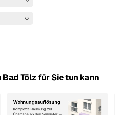
ade bis zur
 vergleichen und
 Bad Tölz für Sie tun kann
Wohnungsauflösung
Komplette Räumung zur
Übergabe an den Vermieter —