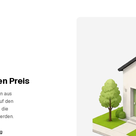
n Preis
n aus
uf den
 die
erden.
g