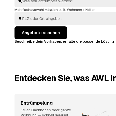
arbeiten zügig und einfühlsam, von der ersten Schubl
besenreinen Übergabe. Sie müssen nur die Angebote
Mehrfachauswahl möglich, z. B. Wohnung + Keller.
entscheiden.
Angebote ansehen
Beschreibe dein Vorhaben, erhalte die passende Lösung
Entdecken Sie, was AWL in
Entrümpelung
Keller, Dachboden oder ganze
Wohnung — schnell geräumt