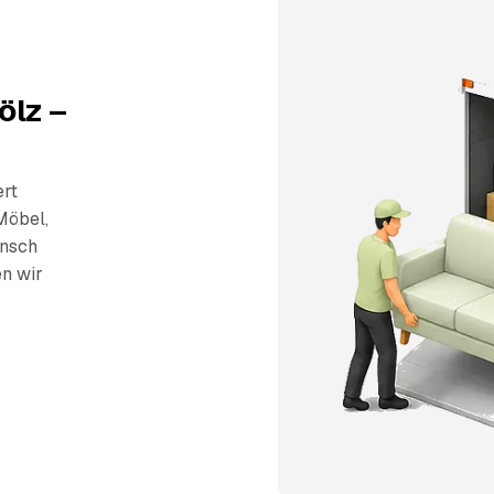
ölz –
ert
Möbel,
unsch
en wir