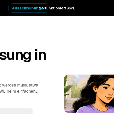
Ausschreibungen
So funktioniert AWL
sung in
st werden muss, etwa
AWL beim einfachen
e Anbieter aus dem
hnen Festpreise –
rechnet. Die Profis