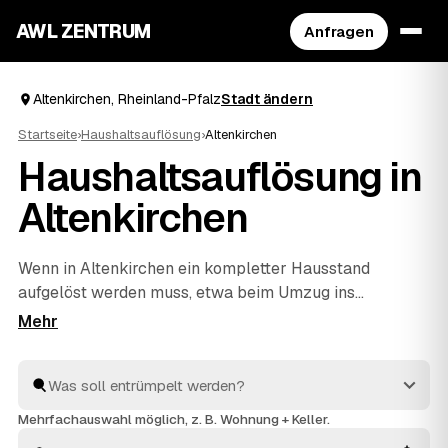
AWL ZENTRUM
Anfragen
Altenkirchen, Rheinland-Pfalz
Stadt ändern
Startseite
›
Haushaltsauflösung
›
Altenkirchen
Haushaltsauflösung in
Altenkirchen
Wenn in Altenkirchen ein kompletter Hausstand
aufgelöst werden muss, etwa beim Umzug ins
Pflegeheim oder im Nachlass, hilft AWL beim einfachen
Start. Sie geben Ihre Anfrage kostenlos auf, geprüfte
Anbieter aus dem Umkreis von
Hachenburg
und
Wissen
rechnen Ihnen Festpreise – verwertbare Gegenstände
werden auf die Kosten angerechnet. Die Profis arbeiten
Mehrfachauswahl möglich, z. B. Wohnung + Keller.
zügig und einfühlsam, von der ersten Schublade bis zur