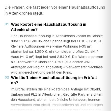
Die Fragen, die fast jeder vor einer Haushaltsauflösung
in Altenkirchen stellt.
01
Was kostet eine Haushaltsauflösung in
Altenkirchen?
Eine Haushaltsauflösung in Altenkirchen kostet im Schnitt
rund 1.917 €, die übliche Spanne liegt bei 1.010–3.290 €.
Kleinere Auflösungen wie kleine Wohnung (~35 m²)
starten bei ca. 1.250 €, ein kompletter großes Objekt /
Haus (~110 m²) liegt bei rund 2.840 €. Die Werte stammen
als Richtwert für Rheinland-Pfalz (aus echten AWL-
Aufträgen der Region abgeleitet) – verwertbarer Nachlass
wird angerechnet und senkt den Preis.
02
Wie läuft eine Haushaltsauflösung im Erbfall
ab?
Im Erbfall stellen Sie eine kostenlose Anfrage mit Objekt,
Umfang und PLZ in Altenkirchen. Geprüfte Partner sichten
den Hausstand, sichern persönliche Unterlagen, trennen
Verwertbares vom Abfall, transportieren ab und entsorgen
mit Nachweis – auf Wunsch besenrein zur Übergabe. Sie