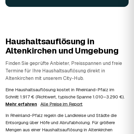
Wertunterlagen werden während der Auflösung gezielt
aussortiert und Ihnen übergeben, statt entsorgt zu
werden. Das ist im Nachlass Standard und gehört bei
jedem geprüften Partner in Altenkirchen dazu.
06
Wie diskret läuft die Haushaltsauflösung ab?
Sehr diskret. Auf Wunsch erfolgt die Haushaltsauflösung
Haushaltsauflösung in
ohne Aufsehen, unauffällige Fahrzeuge sind möglich und
persönliche Gegenstände werden respektvoll behandelt.
Altenkirchen
und Umgebung
Gerade nach einem Trauerfall in Altenkirchen bleibt alles
vertraulich.
Finden Sie geprüfte Anbieter, Preisspannen und freie
07
Ist die Haushaltsauflösung im Nachlass
Termine für Ihre Haushaltsauflösung direkt in
steuerlich absetzbar?
Altenkirchen
mit unserem City-Hub.
Häufig ja: Im Nachlass können die Kosten einer
Haushaltsauflösung als Nachlassverbindlichkeit die
Eine Haushaltsauflösung kostet in Rheinland-Pfalz im
Erbschaftsteuer mindern, bei vermieteten Objekten teils
Schnitt 1.917 € (Richtwert, typische Spanne 1.010–3.290 €).
als Werbungskosten. Sie erhalten eine ordentliche
Mehr erfahren
·
Alle Preise im Report
Rechnung als Beleg. Verbindlich klärt das Ihr
Steuerberater – wir liefern die nötigen Unterlagen.
In Rheinland-Pfalz regeln die Landkreise und Städte die
08
Muss ich als Erbe in Altenkirchen vor Ort
Entsorgung über Höfe und Abrufabholung. Für größere
anwesend sein?
Mengen aus einer Haushaltsauflösung in Altenkirchen
Nein, Sie müssen nicht durchgängig anwesend sein. Viele