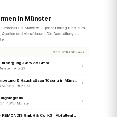
irmen in
Münster
 Firmensitz in Münster — jeder Eintrag führt zum
n, Quellen und Abrufdatum. Die Darstellung ist
te.
20 EINTRÄGE · A–Z
Entsorgung-Service GmbH
›
ünster · ★ 5 (2)
Alles Leer | Entrümpelung & Haushalts­auflösung in Münster
›
 Münster · ★ 5 (13)
ngslogistik
›
 34, 48157 Münster
Containerdienst – REMONDIS GmbH & Co. KG | Abfallentsorgung Münster