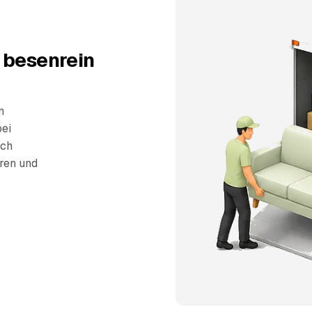
 besenrein
n
bei
sch
eren und