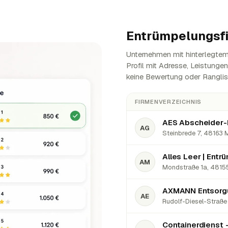
Entrümpelungsf
Unternehmen mit hinterlegtem
Profil mit Adresse, Leistunge
keine Bewertung oder Ranglis
FIRMENVERZEICHNIS
AES Abscheider-
AG
Steinbrede 7, 48163 M
AM
Mondstraße 1a, 48155
AXMANN Entsorgu
AE
Rudolf-Diesel-Straße