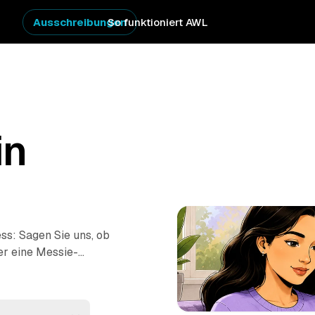
Ausschreibungen
So funktioniert AWL
in
ss: Sagen Sie uns, ob
er eine Messie-
tpreis-Angebote auf
 – von Münster bis
e Anfragen und sehen