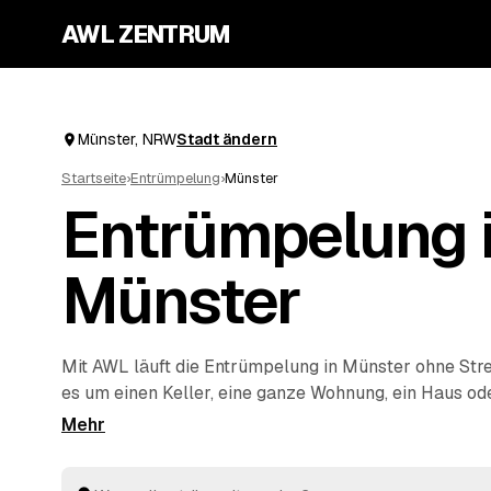
AWL ZENTRUM
Münster, NRW
Stadt ändern
Startseite
›
Entrümpelung
›
Münster
Entrümpelung 
Münster
Mit AWL läuft die Entrümpelung in Münster ohne Stre
es um einen Keller, eine ganze Wohnung, ein Haus od
Wohnung geht, und Sie bekommen dafür mehrere Fes
einmal. Die Anbieter sind geprüft und aus Ihrer Nähe
Marl
und
Warendorf
. So sparen Sie sich das einzeln