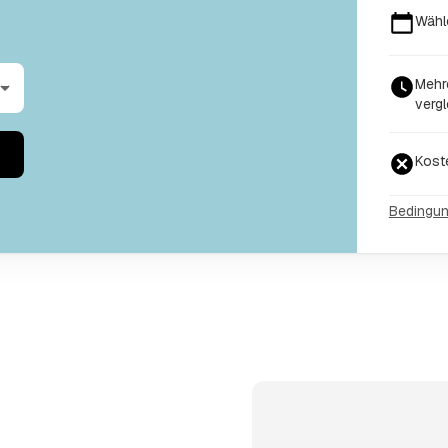
Wähl
Mehr
vergl
Kost
Bedingu