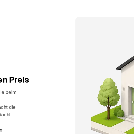
n Preis
die beim
cht die
dacht.
g