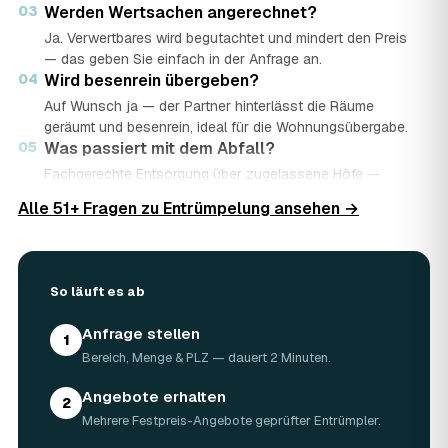
03
Werden Wertsachen angerechnet?
Ja. Verwertbares wird begutachtet und mindert den Preis
— das geben Sie einfach in der Anfrage an.
04
Wird besenrein übergeben?
Auf Wunsch ja — der Partner hinterlässt die Räume
geräumt und besenrein, ideal für die Wohnungsübergabe.
05
Was passiert mit dem Abfall?
Fachgerechte Entsorgung über zugelassene Höfe —
Wertstoffe werden recycelt oder gespendet, mit
Alle 51+ Fragen zu Entrümpelung ansehen →
Nachweis.
06
Ist die Anfrage kostenlos?
Ja, kostenlos und unverbindlich. Sie vergleichen mehrere
Angebote und entscheiden in Ruhe.
So läuft es ab
Anfrage stellen
1
Bereich, Menge & PLZ — dauert 2 Minuten.
Angebote erhalten
2
Mehrere Festpreis-Angebote geprüfter Entrümpler.