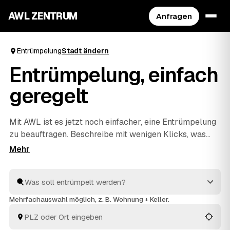
AWL ZENTRUM
Anfragen
Entrümpelung
Stadt ändern
Entrümpelung, einfach
geregelt
Mit AWL ist es jetzt noch einfacher, eine Entrümpelung
zu beauftragen. Beschreibe mit wenigen Klicks, was
raus soll, und erhalte passende Festpreis-Angebote
von geprüften Anbietern aus deiner Region. Ob
Wohnung, Keller, Dachboden oder Haushaltsauflösung
– die Profis räumen schnell aus und entsorgen alles
fachgerecht. So ist dies die praktischste Art, deine
Mehrfachauswahl möglich, z. B. Wohnung + Keller.
nächste Entrümpelung zu organisieren.