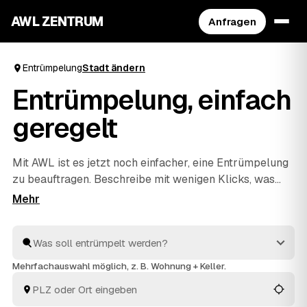
AWL ZENTRUM
Anfragen
Entrümpelung
Stadt ändern
Entrümpelung, einfach
geregelt
Mit AWL ist es jetzt noch einfacher, eine Entrümpelung
zu beauftragen. Beschreibe mit wenigen Klicks, was
raus soll, und erhalte passende Festpreis-Angebote
von geprüften Anbietern aus deiner Region. Ob
Wohnung, Keller, Dachboden oder Haushaltsauflösung
– die Profis räumen schnell aus und entsorgen alles
fachgerecht. So ist dies die praktischste Art, deine
Mehrfachauswahl möglich, z. B. Wohnung + Keller.
nächste Entrümpelung zu organisieren.