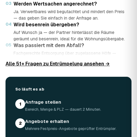
03
Werden Wertsachen angerechnet?
Ja. Verwertbares wird begutachtet und mindert den Preis
— das geben Sie einfach in der Anfrage an.
04
Wird besenrein übergeben?
Auf Wunsch ja — der Partner hinterlässt die Räume
geräumt und besenrein, ideal für die Wohnungsübergabe.
05
Was passiert mit dem Abfall?
Fachgerechte Entsorgung über zugelassene Höfe —
Wertstoffe werden recycelt oder gespendet, mit
Alle 51+ Fragen zu Entrümpelung ansehen →
Nachweis.
06
Ist die Anfrage kostenlos?
Ja, kostenlos und unverbindlich. Sie vergleichen mehrere
Angebote und entscheiden in Ruhe.
So läuft es ab
Anfrage stellen
1
Bereich, Menge & PLZ — dauert 2 Minuten.
Angebote erhalten
2
Mehrere Festpreis-Angebote geprüfter Entrümpler.