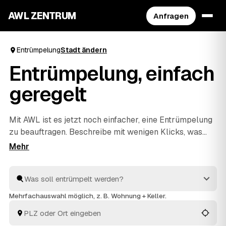
AWL ZENTRUM
Anfragen
Entrümpelung
Stadt ändern
Entrümpelung, einfach
geregelt
Mit AWL ist es jetzt noch einfacher, eine Entrümpelung
zu beauftragen. Beschreibe mit wenigen Klicks, was
raus soll, und erhalte passende Festpreis-Angebote
von geprüften Anbietern aus deiner Region. Ob
Wohnung, Keller, Dachboden oder Haushaltsauflösung
– die Profis räumen schnell aus und entsorgen alles
fachgerecht. So ist dies die praktischste Art, deine
Mehrfachauswahl möglich, z. B. Wohnung + Keller.
nächste Entrümpelung zu organisieren.