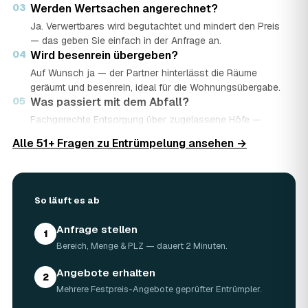
03
Werden Wertsachen angerechnet?
Ja. Verwertbares wird begutachtet und mindert den Preis
— das geben Sie einfach in der Anfrage an.
04
Wird besenrein übergeben?
Auf Wunsch ja — der Partner hinterlässt die Räume
geräumt und besenrein, ideal für die Wohnungsübergabe.
05
Was passiert mit dem Abfall?
Fachgerechte Entsorgung über zugelassene Höfe —
Wertstoffe werden recycelt oder gespendet, mit
Alle 51+ Fragen zu Entrümpelung ansehen →
Nachweis.
06
Ist die Anfrage kostenlos?
Ja, kostenlos und unverbindlich. Sie vergleichen mehrere
Angebote und entscheiden in Ruhe.
So läuft es ab
Anfrage stellen
1
Bereich, Menge & PLZ — dauert 2 Minuten.
Angebote erhalten
2
Mehrere Festpreis-Angebote geprüfter Entrümpler.