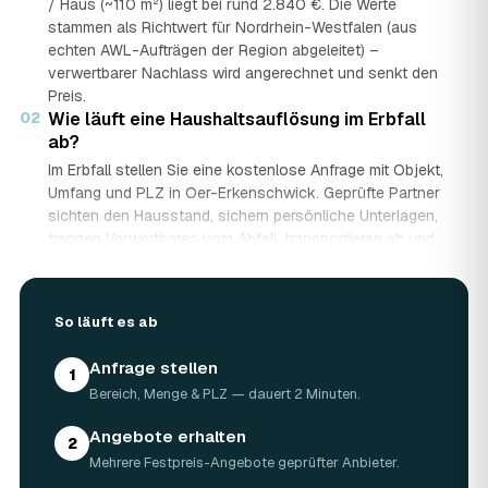
/ Haus (~110 m²) liegt bei rund 2.840 €. Die Werte
stammen als Richtwert für Nordrhein-Westfalen (aus
echten AWL-Aufträgen der Region abgeleitet) –
verwertbarer Nachlass wird angerechnet und senkt den
Preis.
02
Wie läuft eine Haushaltsauflösung im Erbfall
ab?
Im Erbfall stellen Sie eine kostenlose Anfrage mit Objekt,
Umfang und PLZ in Oer-Erkenschwick. Geprüfte Partner
sichten den Hausstand, sichern persönliche Unterlagen,
trennen Verwertbares vom Abfall, transportieren ab und
entsorgen mit Nachweis – auf Wunsch besenrein zur
Übergabe. Sie erhalten mehrere Festpreis-Angebote und
entscheiden in Ruhe, gerade wenn mehrere Erben beteiligt
So läuft es ab
sind.
03
Werden Wertgegenstände und Antiquitäten
Anfrage stellen
angerechnet?
1
Bereich, Menge & PLZ — dauert 2 Minuten.
Ja. Antiquitäten, Möbel, Schmuck und ganze Sammlungen
aus dem Nachlass werden fachkundig begutachtet und
Angebote erhalten
2
auf den Preis angerechnet. Bei wertvollem Hausstand
Mehrere Festpreis-Angebote geprüfter Anbieter.
kann die Haushaltsauflösung in Oer-Erkenschwick