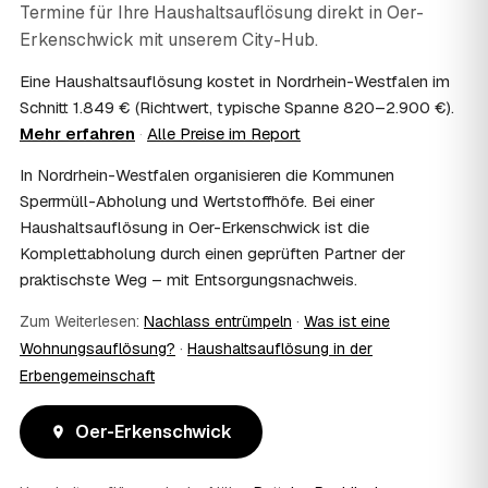
Termine für Ihre Haushaltsauflösung direkt in
Oer-
alles vertraulich.
07
Erkenschwick
Ist die Haushaltsauflösung im Nachlass
mit unserem City-Hub.
steuerlich absetzbar?
Eine Haushaltsauflösung kostet in Nordrhein-Westfalen im
Häufig ja: Im Nachlass können die Kosten einer
Schnitt 1.849 € (Richtwert, typische Spanne 820–2.900 €).
Haushaltsauflösung als Nachlassverbindlichkeit die
Mehr erfahren
·
Alle Preise im Report
Erbschaftsteuer mindern, bei vermieteten Objekten teils
als Werbungskosten. Sie erhalten eine ordentliche
In Nordrhein-Westfalen organisieren die Kommunen
Rechnung als Beleg. Verbindlich klärt das Ihr
Sperrmüll-Abholung und Wertstoffhöfe. Bei einer
Steuerberater – wir liefern die nötigen Unterlagen.
08
Haushaltsauflösung in Oer-Erkenschwick ist die
Muss ich als Erbe in Oer-Erkenschwick vor Ort
anwesend sein?
Komplettabholung durch einen geprüften Partner der
praktischste Weg – mit Entsorgungsnachweis.
Nein, Sie müssen nicht durchgängig anwesend sein. Viele
Erben übergeben in Oer-Erkenschwick nur die Schlüssel
Zum Weiterlesen:
Nachlass entrümpeln
·
Was ist eine
und lassen sich per Fotos auf dem Laufenden halten.
Eine kurze Übergabe zu Beginn und zur besenreinen
Wohnungsauflösung?
·
Haushaltsauflösung in der
Abnahme genügt meist.
Erbengemeinschaft
09
Bekomme ich einen Entsorgungsnachweis?
Ja. Sie erhalten auf Wunsch einen Entsorgungs- bzw.
Oer-Erkenschwick
Verwertungsnachweis über die fachgerechte Entsorgung.
So ist dokumentiert, dass der Hausstand in Oer-