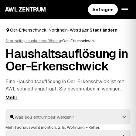
AWL ZENTRUM
Anfragen
Oer-Erkenschwick, Nordrhein-Westfalen
Stadt ändern
Startseite
›
Haushaltsauflösung
›
Oer-Erkenschwick
Haushaltsauflösung in
Oer-Erkenschwick
Eine Haushaltsauflösung in Oer-Erkenschwick ist mit
AWL schnell angefragt: Sie beschreiben in wenigen
Klicks, was raus soll, und bekommen dafür Festpreis-
Angebote geprüfter Anbieter aus Ihrer Region. Ob ein
einzelner Raum oder der komplette Hausstand aus
einem Nachlass – die Profis räumen aus, entsorgen
fachgerecht und rechnen verwertbare Gegenstände auf
Mehrfachauswahl möglich, z. B. Wohnung + Keller.
den Preis an. Statt einzeln zu telefonieren, vergleichen