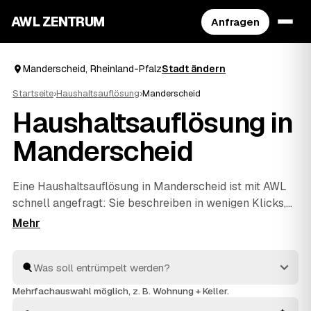
AWL ZENTRUM
Anfragen
Manderscheid, Rheinland-Pfalz
Stadt ändern
Startseite
›
Haushaltsauflösung
›
Manderscheid
Haushaltsauflösung in
Manderscheid
Eine Haushaltsauflösung in Manderscheid ist mit AWL
schnell angefragt: Sie beschreiben in wenigen Klicks,
was raus soll, und bekommen dafür Festpreis-
Angebote geprüfter Anbieter aus Ihrer Region. Ob ein
einzelner Raum oder der komplette Hausstand aus
einem Nachlass – die Profis räumen aus, entsorgen
fachgerecht und rechnen verwertbare Gegenstände auf
Mehrfachauswahl möglich, z. B. Wohnung + Keller.
den Preis an. Statt einzeln zu telefonieren, vergleichen