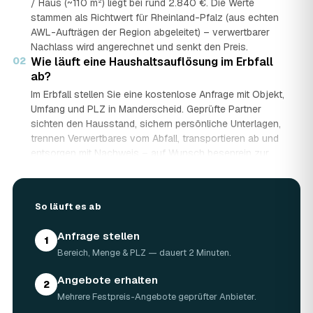
/ Haus (~110 m²) liegt bei rund 2.840 €. Die Werte
stammen als Richtwert für Rheinland-Pfalz (aus echten
AWL-Aufträgen der Region abgeleitet) – verwertbarer
Nachlass wird angerechnet und senkt den Preis.
02
Wie läuft eine Haushaltsauflösung im Erbfall
ab?
Im Erbfall stellen Sie eine kostenlose Anfrage mit Objekt,
Umfang und PLZ in Manderscheid. Geprüfte Partner
sichten den Hausstand, sichern persönliche Unterlagen,
trennen Verwertbares vom Abfall, transportieren ab und
entsorgen mit Nachweis – auf Wunsch besenrein zur
Übergabe. Sie erhalten mehrere Festpreis-Angebote und
entscheiden in Ruhe, gerade wenn mehrere Erben beteiligt
sind.
So läuft es ab
03
Werden Wertgegenstände und Antiquitäten
angerechnet?
Anfrage stellen
1
Ja. Antiquitäten, Möbel, Schmuck und ganze Sammlungen
Bereich, Menge & PLZ — dauert 2 Minuten.
aus dem Nachlass werden fachkundig begutachtet und
auf den Preis angerechnet. Bei wertvollem Hausstand
Angebote erhalten
2
kann die Haushaltsauflösung in Manderscheid dadurch
Mehrere Festpreis-Angebote geprüfter Anbieter.
nahezu kostenneutral werden – in Einzelfällen bis hin zu