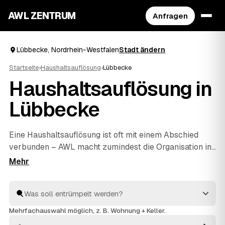
AWL ZENTRUM
Anfragen
Lübbecke, Nordrhein-Westfalen
Stadt ändern
Startseite
›
Haushaltsauflösung
›
Lübbecke
Haushaltsauflösung in
Lübbecke
Eine Haushaltsauflösung ist oft mit einem Abschied
verbunden – AWL macht zumindest die Organisation in
Lübbecke unkompliziert. Mit einer Anfrage erreichen
Sie geprüfte Anbieter rund um Lübbecke bis
Espelkamp
und
Preußisch Oldendorf
, die Ihnen
Festpreise für den kompletten Hausstand nennen. Ob
Nachlass, Umzug oder
Entrümpelung
einzelner
Mehrfachauswahl möglich, z. B. Wohnung + Keller.
Zimmer: geräumt wird respektvoll, entsorgt