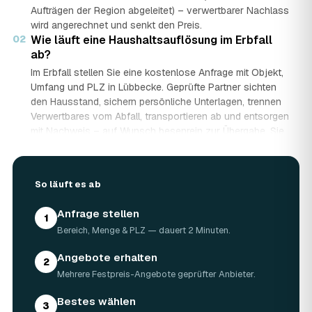
Aufträgen der Region abgeleitet) – verwertbarer Nachlass
wird angerechnet und senkt den Preis.
02
Wie läuft eine Haushaltsauflösung im Erbfall
ab?
Im Erbfall stellen Sie eine kostenlose Anfrage mit Objekt,
Umfang und PLZ in Lübbecke. Geprüfte Partner sichten
den Hausstand, sichern persönliche Unterlagen, trennen
Verwertbares vom Abfall, transportieren ab und entsorgen
mit Nachweis – auf Wunsch besenrein zur Übergabe. Sie
erhalten mehrere Festpreis-Angebote und entscheiden in
Ruhe, gerade wenn mehrere Erben beteiligt sind.
03
Werden Wertgegenstände und Antiquitäten
So läuft es ab
angerechnet?
Ja. Antiquitäten, Möbel, Schmuck und ganze Sammlungen
Anfrage stellen
1
aus dem Nachlass werden fachkundig begutachtet und
Bereich, Menge & PLZ — dauert 2 Minuten.
auf den Preis angerechnet. Bei wertvollem Hausstand
kann die Haushaltsauflösung in Lübbecke dadurch
Angebote erhalten
2
nahezu kostenneutral werden – in Einzelfällen bis hin zu
Mehrere Festpreis-Angebote geprüfter Anbieter.
Nullkosten.
04
Wie lange dauert eine Haushaltsauflösung in
Bestes wählen
3
Lübbecke?