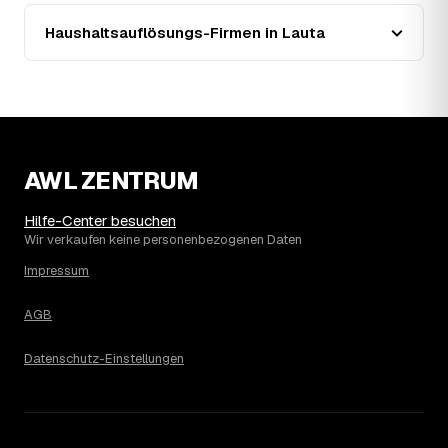
Seit 2021 zeigt der Trend in Lauta eine klare Richtung:
Haushaltsauflösungs-Firmen in Lauta
stabil um rund 1 %, mit dem bisherigen Höchststand im
Jahr 2022. Seither ist der Ø-Preis rückläufig – die
genaue Entwicklung sehen Sie in der Preisgrafik weiter
oben.
15
Was kostet eine Haushaltsauflösung in der
Umgebung von Lauta?
Hoyerswerda liegt bei einem Ø-Preis von rund 1.922 €
AWL ZENTRUM
pro Haushaltsauflösung, in Lauta sind es im Schnitt 1.922
€. Die genaue Preisspanne hängt jeweils von Größe und
Hilfe-Center besuchen
Wertanrechnung des Hausstands ab, ein Städtevergleich
Wir verkaufen keine personenbezogenen Daten
lohnt sich vor der Anfrage trotzdem.
Impressum
AGB
Datenschutz-Einstellungen