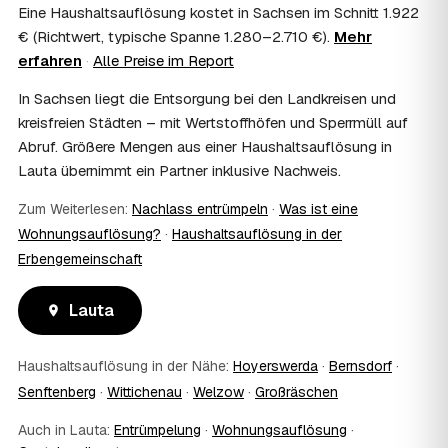
Erbschaftsteuer mindern, bei vermieteten Objekten teils
Eine Haushaltsauflösung kostet in Sachsen im Schnitt 1.922
als Werbungskosten. Sie erhalten eine ordentliche
€ (Richtwert, typische Spanne 1.280–2.710 €).
Mehr
Rechnung als Beleg. Verbindlich klärt das Ihr
erfahren
·
Alle Preise im Report
Steuerberater – wir liefern die nötigen Unterlagen.
08
Muss ich als Erbe in Lauta vor Ort anwesend
In Sachsen liegt die Entsorgung bei den Landkreisen und
sein?
kreisfreien Städten – mit Wertstoffhöfen und Sperrmüll auf
Nein, Sie müssen nicht durchgängig anwesend sein. Viele
Abruf. Größere Mengen aus einer Haushaltsauflösung in
Erben übergeben in Lauta nur die Schlüssel und lassen
Lauta übernimmt ein Partner inklusive Nachweis.
sich per Fotos auf dem Laufenden halten. Eine kurze
Übergabe zu Beginn und zur besenreinen Abnahme
Zum Weiterlesen:
Nachlass entrümpeln
·
Was ist eine
genügt meist.
Wohnungsauflösung?
·
Haushaltsauflösung in der
09
Bekomme ich einen Entsorgungsnachweis?
Erbengemeinschaft
Ja. Sie erhalten auf Wunsch einen Entsorgungs- bzw.
Verwertungsnachweis über die fachgerechte Entsorgung.
So ist dokumentiert, dass der Hausstand in Lauta
Lauta
umweltgerecht und rechtssicher entsorgt wurde.
10
Wie schnell ist ein Termin in Lauta frei?
Haushaltsauflösung in der Nähe:
Hoyerswerda
·
Bernsdorf
·
Oft schon innerhalb weniger Tage, in vielen Regionen
Senftenberg
·
Wittichenau
·
Welzow
·
Großräschen
rund um Lauta auch kurzfristig. Den konkreten Termin
stimmt der Partner direkt mit Ihnen ab – Wunschtermine
Auch in Lauta:
Entrümpelung
·
Wohnungsauflösung
·
bis zu 60 Tage im Voraus sind möglich.