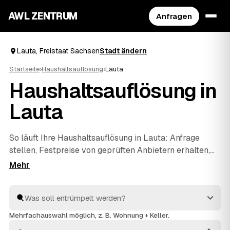
AWL ZENTRUM
Anfragen
Lauta, Freistaat Sachsen
Stadt ändern
Startseite
›
Haushaltsauflösung
›
Lauta
Haushaltsauflösung in
Lauta
So läuft Ihre Haushaltsauflösung in Lauta: Anfrage
stellen, Festpreise von geprüften Anbietern erhalten,
vergleichen, beauftragen. Mehr müssen Sie nicht
koordinieren – die Profis räumen den kompletten
Hausstand, sichern persönliche Unterlagen und
entsorgen alles fachgerecht. Verwertbare Möbel oder
Antiquitäten aus dem Nachlass werden auf die Kosten
Mehrfachauswahl möglich, z. B. Wohnung + Keller.
angerechnet, sodass Sie die Wohnung am Ende