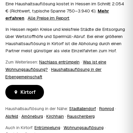
Erbschaftsteuer mindern, bei vermieteten Objekten teils
Eine Haushaltsauflösung kostet in Hessen im Schnitt 2.054
als Werbungskosten. Sie erhalten eine ordentliche
€ (Richtwert, typische Spanne 750–3.940 €).
Mehr
Rechnung als Beleg. Verbindlich klärt das Ihr
erfahren
·
Alle Preise im Report
Steuerberater – wir liefern die nötigen Unterlagen.
08
Muss ich als Erbe in Kirtorf vor Ort anwesend
In Hessen regeln Kreise und kreisfreie Städte die Entsorgung
sein?
über Wertstoffhöfe und Sperrmüll-Abruf. Bei einer größeren
Nein, Sie müssen nicht durchgängig anwesend sein. Viele
Haushaltsauflösung in Kirtorf ist die Abholung durch einen
Erben übergeben in Kirtorf nur die Schlüssel und lassen
Partner meist günstiger als viele Einzelfahrten zum Hof.
sich per Fotos auf dem Laufenden halten. Eine kurze
Übergabe zu Beginn und zur besenreinen Abnahme
Zum Weiterlesen:
Nachlass entrümpeln
·
Was ist eine
genügt meist.
Wohnungsauflösung?
·
Haushaltsauflösung in der
09
Bekomme ich einen Entsorgungsnachweis?
Erbengemeinschaft
Ja. Sie erhalten auf Wunsch einen Entsorgungs- bzw.
Verwertungsnachweis über die fachgerechte Entsorgung.
So ist dokumentiert, dass der Hausstand in Kirtorf
Kirtorf
umweltgerecht und rechtssicher entsorgt wurde.
10
Wie schnell ist ein Termin in Kirtorf frei?
Haushaltsauflösung in der Nähe:
Stadtallendorf
·
Romrod
·
Oft schon innerhalb weniger Tage, in vielen Regionen
Alsfeld
·
Amöneburg
·
Kirchhain
·
Rauschenberg
rund um Kirtorf auch kurzfristig. Den konkreten Termin
stimmt der Partner direkt mit Ihnen ab – Wunschtermine
Auch in Kirtorf:
Entrümpelung
·
Wohnungsauflösung
·
bis zu 60 Tage im Voraus sind möglich.