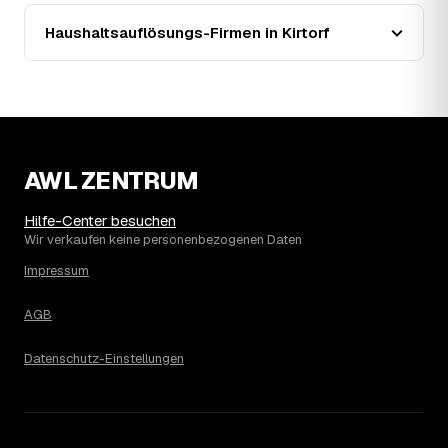
Seit 2020 zeigt der Trend in Kirtorf eine klare Richtung:
Haushaltsauflösungs-Firmen in Kirtorf
fallend um rund 33 %, mit dem bisherigen Höchststand im
Jahr 2024. Seither ist der Ø-Preis rückläufig – die
genaue Entwicklung sehen Sie in der Preisgrafik weiter
oben.
15
Was kostet eine Haushaltsauflösung in der
Umgebung von Kirtorf?
Stadtallendorf liegt bei einem Ø-Preis von rund 2.054 €
AWL ZENTRUM
pro Haushaltsauflösung, in Kirtorf sind es im Schnitt
2.054 €. Die genaue Preisspanne hängt jeweils von
Hilfe-Center besuchen
Größe und Wertanrechnung des Hausstands ab, ein
Wir verkaufen keine personenbezogenen Daten
Städtevergleich lohnt sich vor der Anfrage trotzdem.
Impressum
AGB
Datenschutz-Einstellungen