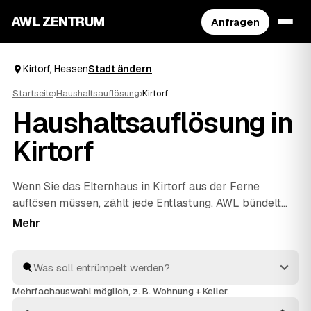
AWL ZENTRUM
Anfragen
Kirtorf, Hessen
Stadt ändern
Startseite
›
Haushaltsauflösung
›
Kirtorf
Haushaltsauflösung in
Kirtorf
Wenn Sie das Elternhaus in Kirtorf aus der Ferne
auflösen müssen, zählt jede Entlastung. AWL bündelt
die Suche: Eine Anfrage genügt, und geprüfte Anbieter
aus der Region melden sich mit verbindlichen
Festpreisen für den kompletten Hausstand. Räumung,
Sichtung des Nachlasses, fachgerechte Entsorgung und
Wertanrechnung übernehmen die Profis – einfühlsam
Mehrfachauswahl möglich, z. B. Wohnung + Keller.
und ohne dass Sie vor Ort sein müssen. Die Angebote