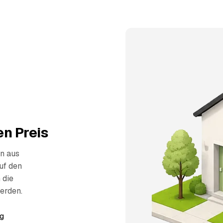
n Preis
n aus
uf den
 die
erden.
g