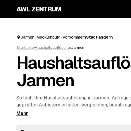
AWL ZENTRUM
Jarmen, Mecklenburg-Vorpommern
Stadt ändern
Startseite
›
Haushaltsauflösung
›
Jarmen
Haushaltsauflö
Jarmen
So läuft Ihre Haushaltsauflösung in Jarmen: Anfrage 
geprüften Anbietern erhalten, vergleichen, beauftra
nicht koordinieren – die Profis räumen den komplett
persönliche Unterlagen und entsorgen alles fachger
Möbel oder Antiquitäten aus dem Nachlass werden au