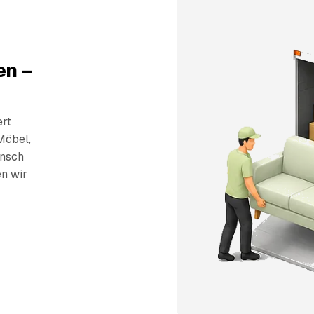
en –
ert
Möbel,
unsch
en wir