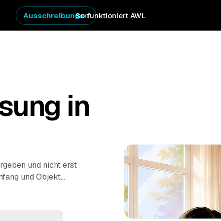
Ausschreibungen
So funktioniert AWL
sung in
rgeben und nicht erst
mfang und Objekt
prüfter Anbieter zum
Hausstand im Erbfall
 Entsorgung –