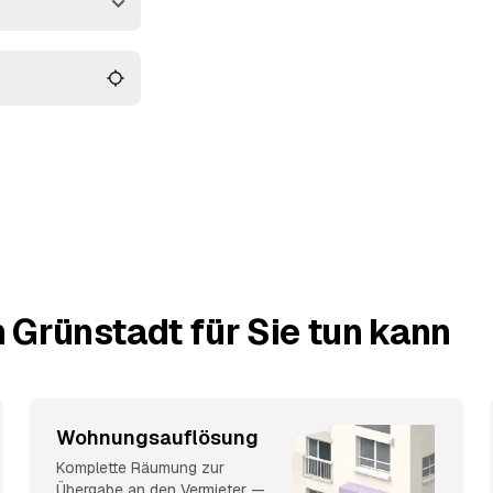
wird dabei
Grünstadt und
 Grünstadt für Sie tun kann
Wohnungsauflösung
Komplette Räumung zur
Übergabe an den Vermieter —