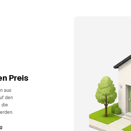
n Preis
n aus
uf den
 die
erden.
g