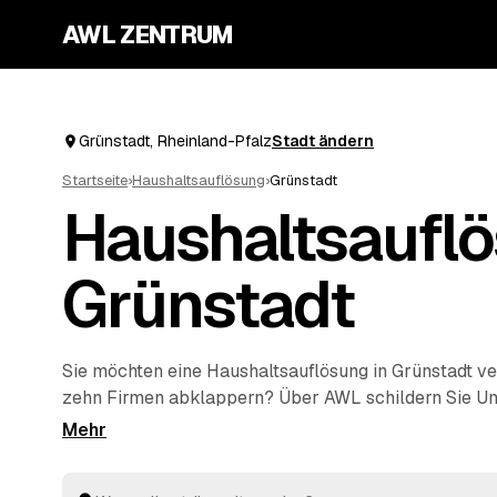
AWL ZENTRUM
Grünstadt, Rheinland-Pfalz
Stadt ändern
Startseite
›
Haushaltsauflösung
›
Grünstadt
Haushaltsauflö
Grünstadt
Sie möchten eine Haushaltsauflösung in Grünstadt ve
zehn Firmen abklappern? Über AWL schildern Sie U
einmal und erhalten mehrere Festpreis-Angebote ge
Vergleichen. Vom Teilbereich bis zum vollständigen 
kümmern sich die Profis um Räumung, Transport und