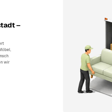
tadt –
ert
Möbel,
unsch
en wir