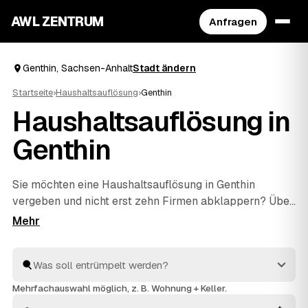
AWL ZENTRUM
Anfragen
Genthin, Sachsen-Anhalt
Stadt ändern
Startseite
›
Haushaltsauflösung
›
Genthin
Haushaltsauflösung in
Genthin
Sie möchten eine Haushaltsauflösung in Genthin
vergeben und nicht erst zehn Firmen abklappern? Über
AWL schildern Sie Umfang und Objekt einmal und
erhalten mehrere Festpreis-Angebote geprüfter
Anbieter zum Vergleichen. Vom Teilbereich bis zum
vollständigen Hausstand im Erbfall kümmern sich die
Profis um Räumung, Transport und Entsorgung –
Mehrfachauswahl möglich, z. B. Wohnung + Keller.
verwertbarer Nachlass wie Möbel oder Antiquitäten