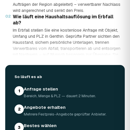
Aufträgen der Region abgeleitet) – verwertbarer Nachlass
wird angerechnet und senkt den Preis.
02
Wie läuft eine Haushaltsauflösung im Erbfall
ab?
Im Erbfall stellen Sie eine kostenlose Anfrage mit Objekt,
Umfang und PLZ in Genthin. Geprüfte Partner sichten den
Hausstand, sichern persönliche Unterlagen, trennen
Verwertbares vom Abfall, transportieren ab und entsorgen
mit Nachweis – auf Wunsch besenrein zur Übergabe. Sie
erhalten mehrere Festpreis-Angebote und entscheiden in
Ruhe, gerade wenn mehrere Erben beteiligt sind.
03
Werden Wertgegenstände und Antiquitäten
So läuft es ab
angerechnet?
Ja. Antiquitäten, Möbel, Schmuck und ganze Sammlungen
Anfrage stellen
1
aus dem Nachlass werden fachkundig begutachtet und
Bereich, Menge & PLZ — dauert 2 Minuten.
auf den Preis angerechnet. Bei wertvollem Hausstand
kann die Haushaltsauflösung in Genthin dadurch nahezu
Angebote erhalten
2
kostenneutral werden – in Einzelfällen bis hin zu
Mehrere Festpreis-Angebote geprüfter Anbieter.
Nullkosten.
04
Wie lange dauert eine Haushaltsauflösung in
Bestes wählen
3
Genthin?