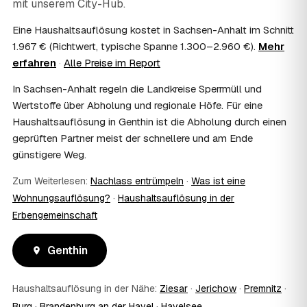
mit unserem City-Hub.
Häufig ja: Im Nachlass können die Kosten einer
Haushaltsauflösung als Nachlassverbindlichkeit die
Eine Haushaltsauflösung kostet in Sachsen-Anhalt im Schnitt
Erbschaftsteuer mindern, bei vermieteten Objekten teils
1.967 € (Richtwert, typische Spanne 1.300–2.960 €).
Mehr
als Werbungskosten. Sie erhalten eine ordentliche
erfahren
·
Alle Preise im Report
Rechnung als Beleg. Verbindlich klärt das Ihr
Steuerberater – wir liefern die nötigen Unterlagen.
In Sachsen-Anhalt regeln die Landkreise Sperrmüll und
08
Muss ich als Erbe in Genthin vor Ort anwesend
Wertstoffe über Abholung und regionale Höfe. Für eine
sein?
Haushaltsauflösung in Genthin ist die Abholung durch einen
Nein, Sie müssen nicht durchgängig anwesend sein. Viele
geprüften Partner meist der schnellere und am Ende
Erben übergeben in Genthin nur die Schlüssel und lassen
günstigere Weg.
sich per Fotos auf dem Laufenden halten. Eine kurze
Übergabe zu Beginn und zur besenreinen Abnahme
Zum Weiterlesen:
Nachlass entrümpeln
·
Was ist eine
genügt meist.
09
Bekomme ich einen Entsorgungsnachweis?
Wohnungsauflösung?
·
Haushaltsauflösung in der
Erbengemeinschaft
Ja. Sie erhalten auf Wunsch einen Entsorgungs- bzw.
Verwertungsnachweis über die fachgerechte Entsorgung.
So ist dokumentiert, dass der Hausstand in Genthin
Genthin
umweltgerecht und rechtssicher entsorgt wurde.
10
Wie schnell ist ein Termin in Genthin frei?
Haushaltsauflösung in der Nähe:
Ziesar
·
Jerichow
·
Premnitz
·
Oft schon innerhalb weniger Tage, in vielen Regionen
rund um Genthin auch kurzfristig. Den konkreten Termin
Burg
·
Brandenburg an der Havel
·
Havelsee