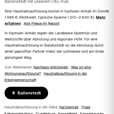
Ballenstedt
mit unserem City-Hub.
Häufig ja: Im Nachlass können die Kosten einer
Haushaltsauflösung als Nachlassverbindlichkeit die
Eine Haushaltsauflösung kostet in Sachsen-Anhalt im Schnitt
Erbschaftsteuer mindern, bei vermieteten Objekten teils
1.986 € (Richtwert, typische Spanne 1.210–2.840 €).
Mehr
als Werbungskosten. Sie erhalten eine ordentliche
erfahren
·
Alle Preise im Report
Rechnung als Beleg. Verbindlich klärt das Ihr
Steuerberater – wir liefern die nötigen Unterlagen.
In Sachsen-Anhalt regeln die Landkreise Sperrmüll und
08
Muss ich als Erbe in Ballenstedt vor Ort
Wertstoffe über Abholung und regionale Höfe. Für eine
anwesend sein?
Haushaltsauflösung in Ballenstedt ist die Abholung durch
Nein, Sie müssen nicht durchgängig anwesend sein. Viele
einen geprüften Partner meist der schnellere und am Ende
Erben übergeben in Ballenstedt nur die Schlüssel und
günstigere Weg.
lassen sich per Fotos auf dem Laufenden halten. Eine
kurze Übergabe zu Beginn und zur besenreinen Abnahme
Zum Weiterlesen:
Nachlass entrümpeln
·
Was ist eine
genügt meist.
09
Bekomme ich einen Entsorgungsnachweis?
Wohnungsauflösung?
·
Haushaltsauflösung in der
Erbengemeinschaft
Ja. Sie erhalten auf Wunsch einen Entsorgungs- bzw.
Verwertungsnachweis über die fachgerechte Entsorgung.
So ist dokumentiert, dass der Hausstand in Ballenstedt
Ballenstedt
umweltgerecht und rechtssicher entsorgt wurde.
10
Wie schnell ist ein Termin in Ballenstedt frei?
Haushaltsauflösung in der Nähe:
Harzgerode
·
Thale
·
Oft schon innerhalb weniger Tage, in vielen Regionen
rund um Ballenstedt auch kurzfristig. Den konkreten
Falkenstein/Harz
·
Quedlinburg
·
Hasselfelde
·
Sangerhausen