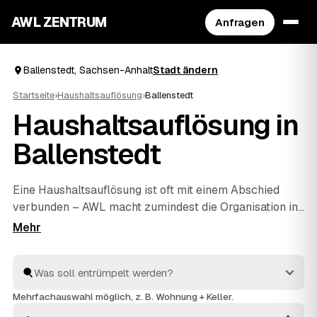
AWL ZENTRUM
Anfragen
Ballenstedt, Sachsen-Anhalt
Stadt ändern
Startseite
›
Haushaltsauflösung
›
Ballenstedt
Haushaltsauflösung in
Ballenstedt
Eine Haushaltsauflösung ist oft mit einem Abschied
verbunden – AWL macht zumindest die Organisation in
Ballenstedt unkompliziert. Mit einer Anfrage erreichen
Sie geprüfte Anbieter rund um Ballenstedt bis
Harzgerode
und
Thale
, die Ihnen Festpreise für den
kompletten Hausstand nennen. Ob Nachlass, Umzug
oder
Entrümpelung
einzelner Zimmer: geräumt wird
Mehrfachauswahl möglich, z. B. Wohnung + Keller.
respektvoll, entsorgt fachgerecht, und verwertbarer