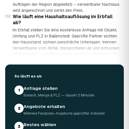
Aufträgen der Region abgeleitet) – verwertbarer Nachlass
wird angerechnet und senkt den Preis.
02
Wie läuft eine Haushaltsauflösung im Erbfall
ab?
Im Erbfall stellen Sie eine kostenlose Anfrage mit Objekt,
Umfang und PLZ in Ballenstedt. Geprüfte Partner sichten
den Hausstand, sichern persönliche Unterlagen, trennen
Verwertbares vom Abfall, transportieren ab und entsorgen
mit Nachweis – auf Wunsch besenrein zur Übergabe. Sie
erhalten mehrere Festpreis-Angebote und entscheiden in
Ruhe, gerade wenn mehrere Erben beteiligt sind.
03
Werden Wertgegenstände und Antiquitäten
So läuft es ab
angerechnet?
Ja. Antiquitäten, Möbel, Schmuck und ganze Sammlungen
Anfrage stellen
1
aus dem Nachlass werden fachkundig begutachtet und
Bereich, Menge & PLZ — dauert 2 Minuten.
auf den Preis angerechnet. Bei wertvollem Hausstand
kann die Haushaltsauflösung in Ballenstedt dadurch
Angebote erhalten
2
nahezu kostenneutral werden – in Einzelfällen bis hin zu
Mehrere Festpreis-Angebote geprüfter Anbieter.
Nullkosten.
04
Wie lange dauert eine Haushaltsauflösung in
Bestes wählen
3
Ballenstedt?