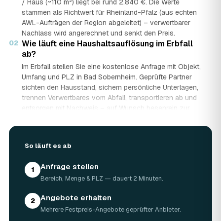
/ Haus (~110 m²) liegt bei rund 2.840 €. Die Werte
stammen als Richtwert für Rheinland-Pfalz (aus echten
AWL-Aufträgen der Region abgeleitet) – verwertbarer
Nachlass wird angerechnet und senkt den Preis.
02
Wie läuft eine Haushaltsauflösung im Erbfall
ab?
Im Erbfall stellen Sie eine kostenlose Anfrage mit Objekt,
Umfang und PLZ in Bad Sobernheim. Geprüfte Partner
sichten den Hausstand, sichern persönliche Unterlagen,
trennen Verwertbares vom Abfall, transportieren ab und
entsorgen mit Nachweis – auf Wunsch besenrein zur
Übergabe. Sie erhalten mehrere Festpreis-Angebote und
entscheiden in Ruhe, gerade wenn mehrere Erben beteiligt
sind.
So läuft es ab
03
Werden Wertgegenstände und Antiquitäten
angerechnet?
Anfrage stellen
1
Ja. Antiquitäten, Möbel, Schmuck und ganze Sammlungen
Bereich, Menge & PLZ — dauert 2 Minuten.
aus dem Nachlass werden fachkundig begutachtet und
auf den Preis angerechnet. Bei wertvollem Hausstand
Angebote erhalten
2
kann die Haushaltsauflösung in Bad Sobernheim dadurch
Mehrere Festpreis-Angebote geprüfter Anbieter.
nahezu kostenneutral werden – in Einzelfällen bis hin zu