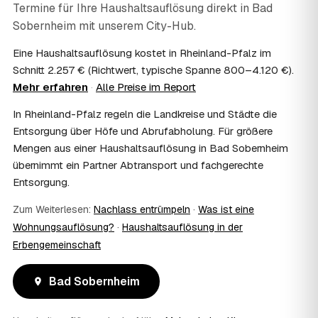
Termine für Ihre Haushaltsauflösung direkt in
Bad
07
Ist die Haushaltsauflösung im Nachlass
Sobernheim
steuerlich absetzbar?
mit unserem City-Hub.
Häufig ja: Im Nachlass können die Kosten einer
Eine Haushaltsauflösung kostet in Rheinland-Pfalz im
Haushaltsauflösung als Nachlassverbindlichkeit die
Schnitt 2.257 € (Richtwert, typische Spanne 800–4.120 €).
Erbschaftsteuer mindern, bei vermieteten Objekten teils
Mehr erfahren
·
Alle Preise im Report
als Werbungskosten. Sie erhalten eine ordentliche
Rechnung als Beleg. Verbindlich klärt das Ihr
In Rheinland-Pfalz regeln die Landkreise und Städte die
Steuerberater – wir liefern die nötigen Unterlagen.
Entsorgung über Höfe und Abrufabholung. Für größere
08
Muss ich als Erbe in Bad Sobernheim vor Ort
Mengen aus einer Haushaltsauflösung in Bad Sobernheim
anwesend sein?
übernimmt ein Partner Abtransport und fachgerechte
Nein, Sie müssen nicht durchgängig anwesend sein. Viele
Entsorgung.
Erben übergeben in Bad Sobernheim nur die Schlüssel
und lassen sich per Fotos auf dem Laufenden halten.
Zum Weiterlesen:
Nachlass entrümpeln
·
Was ist eine
Eine kurze Übergabe zu Beginn und zur besenreinen
Abnahme genügt meist.
Wohnungsauflösung?
·
Haushaltsauflösung in der
09
Bekomme ich einen Entsorgungsnachweis?
Erbengemeinschaft
Ja. Sie erhalten auf Wunsch einen Entsorgungs- bzw.
Verwertungsnachweis über die fachgerechte Entsorgung.
Bad Sobernheim
So ist dokumentiert, dass der Hausstand in Bad
Sobernheim umweltgerecht und rechtssicher entsorgt