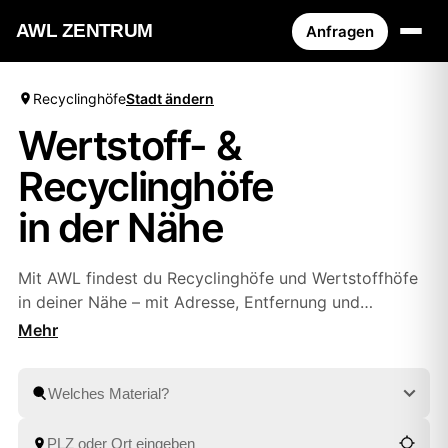
AWL ZENTRUM
Anfragen
Recyclinghöfe
Stadt ändern
Wertstoff- &
Recyclinghöfe
in der Nähe
Mit AWL findest du Recyclinghöfe und Wertstoffhöfe
in deiner Nähe – mit Adresse, Entfernung und
Öffnungszeiten. Oder du lässt Sperrmüll, Bauschutt
und Wertstoffe bequem von geprüften Partnern
abholen, ohne selbst zum Hof zu fahren. So entsorgst
du alles fachgerecht, ganz wie es dir passt.