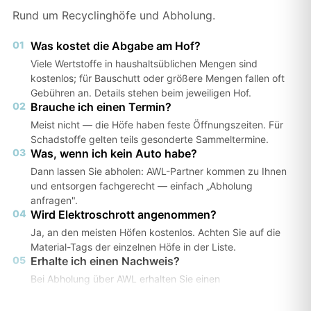
Rund um Recyclinghöfe und Abholung.
01
Was kostet die Abgabe am Hof?
Viele Wertstoffe in haushaltsüblichen Mengen sind
kostenlos; für Bauschutt oder größere Mengen fallen oft
Gebühren an. Details stehen beim jeweiligen Hof.
02
Brauche ich einen Termin?
Meist nicht — die Höfe haben feste Öffnungszeiten. Für
Schadstoffe gelten teils gesonderte Sammeltermine.
03
Was, wenn ich kein Auto habe?
Dann lassen Sie abholen: AWL-Partner kommen zu Ihnen
und entsorgen fachgerecht — einfach „Abholung
anfragen".
04
Wird Elektroschrott angenommen?
Ja, an den meisten Höfen kostenlos. Achten Sie auf die
Material-Tags der einzelnen Höfe in der Liste.
05
Erhalte ich einen Nachweis?
Bei Abholung über AWL erhalten Sie einen
Entsorgungsnachweis — wichtig z. B. für Vermieter oder
Ämter.