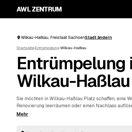
AWL ZENTRUM
Wilkau-Haßlau, Freistaat Sachsen
Stadt ändern
Startseite
›
Entrümpelung
›
Wilkau-Haßlau
Entrümpelung 
Wilkau-Haßlau
Sie möchten in Wilkau-Haßlau Platz schaffen, eine 
Renovierung leerräumen oder einen Nachlass auflös
Ihren Auftrag bei AWL einmal, und schon erreichen S
von geprüften Entrümplern aus Freistaat Sachsen. 
zur kompletten
Haushaltsauflösung
wird alles fachg