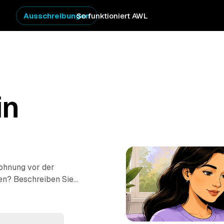
Ausschreibungen
So funktioniert AWL
in
Wohnung vor der
en? Beschreiben Sie
ie Festpreis-Angebote
Vom einzelnen Raum bis
erecht ausgeräumt und