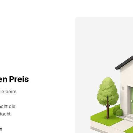
n Preis
die beim
cht die
dacht.
g