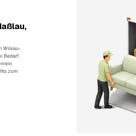
Haßlau,
n Wilkau-
i Bedarf,
nrein.
chts zum