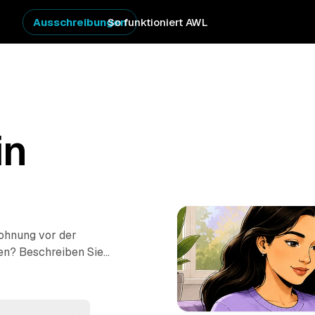
Ausschreibungen
So funktioniert AWL
in
Wohnung vor der
en? Beschreiben Sie
ie Festpreis-Angebote
Vom einzelnen Raum bis
erecht ausgeräumt und