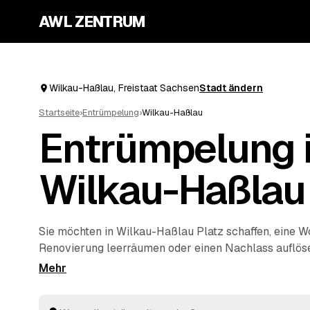
AWL ZENTRUM
Wilkau-Haßlau, Freistaat Sachsen
Stadt ändern
Startseite
›
Entrümpelung
›
Wilkau-Haßlau
Entrümpelung 
Wilkau-Haßlau
Sie möchten in Wilkau-Haßlau Platz schaffen, eine 
Renovierung leerräumen oder einen Nachlass auflös
Ihren Auftrag bei AWL einmal, und schon erreichen S
von geprüften Entrümplern aus Freistaat Sachsen. 
zur kompletten
Haushaltsauflösung
wird alles fachg