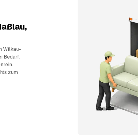
Haßlau,
n Wilkau-
i Bedarf,
nrein.
chts zum