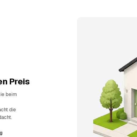
n Preis
die beim
cht die
dacht.
g