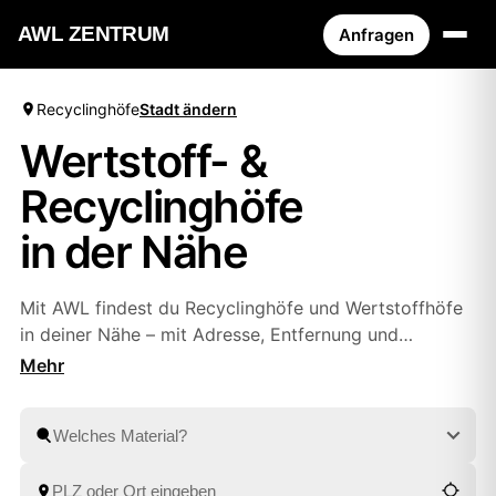
AWL ZENTRUM
Anfragen
Recyclinghöfe
Stadt ändern
Wertstoff- &
Recyclinghöfe
in der Nähe
Mit AWL findest du Recyclinghöfe und Wertstoffhöfe
in deiner Nähe – mit Adresse, Entfernung und
Öffnungszeiten. Oder du lässt Sperrmüll, Bauschutt
und Wertstoffe bequem von geprüften Partnern
abholen, ohne selbst zum Hof zu fahren. So entsorgst
du alles fachgerecht, ganz wie es dir passt.