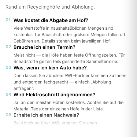
Rund um Recyclinghöfe und Abholung.
01
Was kostet die Abgabe am Hof?
Viele Wertstoffe in haushaltsüblichen Mengen sind
kostenlos; für Bauschutt oder größere Mengen fallen oft
Gebühren an. Details stehen beim jeweiligen Hof.
02
Brauche ich einen Termin?
Meist nicht — die Höfe haben feste Öffnungszeiten. Für
Schadstoffe gelten teils gesonderte Sammeltermine.
03
Was, wenn ich kein Auto habe?
Dann lassen Sie abholen: AWL-Partner kommen zu Ihnen
und entsorgen fachgerecht — einfach „Abholung
anfragen".
04
Wird Elektroschrott angenommen?
Ja, an den meisten Höfen kostenlos. Achten Sie auf die
Material-Tags der einzelnen Höfe in der Liste.
05
Erhalte ich einen Nachweis?
Bei Abholung über AWL erhalten Sie einen
Entsorgungsnachweis — wichtig z. B. für Vermieter oder
Ämter.