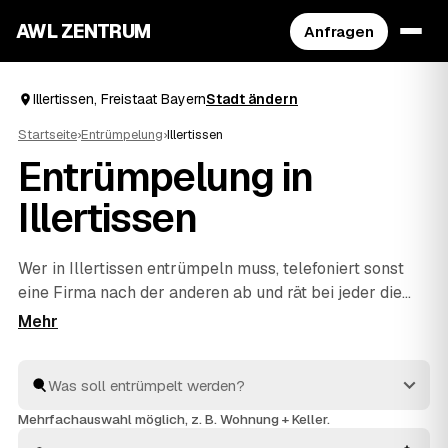
AWL ZENTRUM
Anfragen
Illertissen, Freistaat Bayern
Stadt ändern
Startseite
›
Entrümpelung
›
Illertissen
Entrümpelung in
Illertissen
Wer in Illertissen entrümpeln muss, telefoniert sonst
eine Firma nach der anderen ab und rät bei jeder die
Kosten neu. Mit AWL beschreiben Sie Ihr Vorhaben ein
einziges Mal – Keller, Dachboden, Wohnung oder
ganzes Haus – und bekommen dafür feste Preise
mehrerer geprüfter Anbieter aus Freistaat Bayern. Sie
legen die Angebote nebeneinander und sehen sofort,
Mehrfachauswahl möglich, z. B. Wohnung + Keller.
welches passt. Beauftragt wird erst, wenn Sie sich