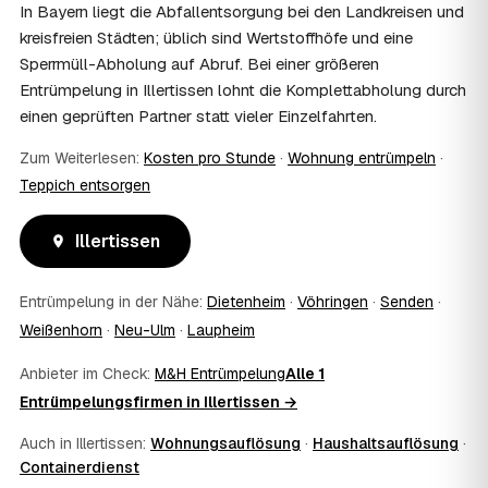
und holen die Kostenübernahme schriftlich ein. AWL
In Bayern liegt die Abfallentsorgung bei den Landkreisen und
Zentrum vermittelt die Entrümpler, entscheidet aber nicht
kreisfreien Städten; üblich sind Wertstoffhöfe und eine
über die Kostenübernahme.
Sperrmüll-Abholung auf Abruf. Bei einer größeren
08
Bekomme ich einen Entsorgungsnachweis?
Entrümpelung in Illertissen lohnt die Komplettabholung durch
Ja. Die Partner entsorgen über zugelassene Höfe und
einen geprüften Partner statt vieler Einzelfahrten.
stellen auf Wunsch einen Entsorgungsnachweis aus —
wichtig zum Beispiel für Vermieter, Nachlassverwaltung
Zum Weiterlesen:
Kosten pro Stunde
·
Wohnung entrümpeln
·
oder die eigene Dokumentation.
Teppich entsorgen
09
Muss ich bei der Entrümpelung anwesend sein?
Nicht zwingend. Viele Kunden in Illertissen sind nur zur
Übergabe und zum Abschluss vor Ort; den genauen
Illertissen
Ablauf — etwa die Schlüsselübergabe — stimmen Sie
direkt mit dem Entrümpler ab.
Entrümpelung in der Nähe:
Dietenheim
·
Vöhringen
·
Senden
·
10
Was ist im Festpreis enthalten?
Weißenhorn
·
Neu-Ulm
·
Laupheim
Der Festpreis deckt in der Regel das komplette
Ausräumen, Tragen und Verladen, den Transport sowie die
Anbieter im Check:
M&H Entrümpelung
Alle 1
fachgerechte Entsorgung ab — auf Wunsch inklusive
Entrümpelungsfirmen in Illertissen →
besenreiner Übergabe. Es gibt keine versteckten
Zusatzkosten: Was vereinbart ist, gilt. Anrechenbare
Auch in Illertissen:
Wohnungsauflösung
·
Haushaltsauflösung
·
Wertgegenstände senken den Endpreis zusätzlich.
Containerdienst
11
Was kostet die Anfrage über AWL Zentrum?