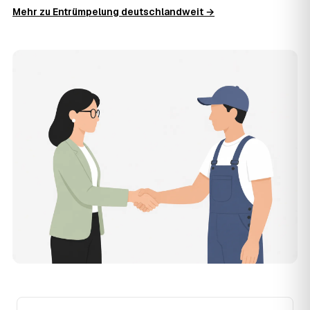
Die Anfrage ist kostenlos und unverbindlich. AWL
Mehr zu Entrümpelung deutschlandweit →
Zentrum ist Vermittler: Sie schildern einmal, was raus
muss, und erhalten mehrere Festpreis-Angebote geprüfter
Entrümpler aus Illertissen zum Vergleichen. Bezahlt wird
nur der Entrümpler, den Sie selbst auswählen.
12
Was kostet die Entrümpelung einer normalen
Wohnung in Illertissen?
Für eine durchschnittliche Wohnung mit rund 65 m² liegen
die Kosten in Illertissen bei etwa 1.840 €, das entspricht
im Schnitt rund 31,9 € je Quadratmeter. Zugänglichkeit
(Etage, Aufzug), Menge und Sperrmüllanteil verschieben
den Preis nach oben oder unten — den genauen
Festpreis nennt Ihnen der Entrümpler nach kurzer
Beschreibung.
13
Werden Entrümpelungen in Illertissen in Zukunft
teurer?
Seit 2020 verlief die Preisentwicklung in Illertissen fallend
(−10 %), mit dem bisherigen Höchststand im Jahr 2022.
Eine Prognose lässt sich daraus nicht ableiten, aber die
Daten zeigen: Wer frühzeitig anfragt, sichert sich das
aktuelle Preisniveau als Festpreis — unabhängig davon,