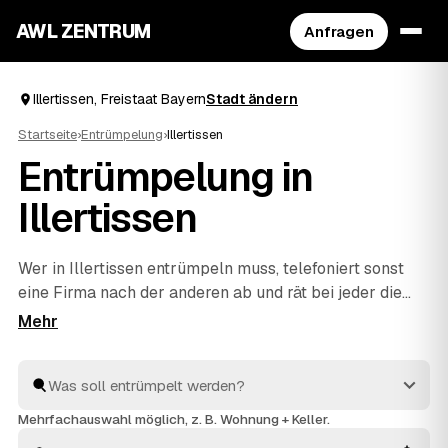
AWL ZENTRUM
Anfragen
Illertissen, Freistaat Bayern
Stadt ändern
Startseite
›
Entrümpelung
›
Illertissen
Entrümpelung in
Illertissen
Wer in Illertissen entrümpeln muss, telefoniert sonst
eine Firma nach der anderen ab und rät bei jeder die
Kosten neu. Mit AWL beschreiben Sie Ihr Vorhaben ein
einziges Mal – Keller, Dachboden, Wohnung oder
ganzes Haus – und bekommen dafür feste Preise
mehrerer geprüfter Anbieter aus Freistaat Bayern. Sie
legen die Angebote nebeneinander und sehen sofort,
Mehrfachauswahl möglich, z. B. Wohnung + Keller.
welches passt. Beauftragt wird erst, wenn Sie sich