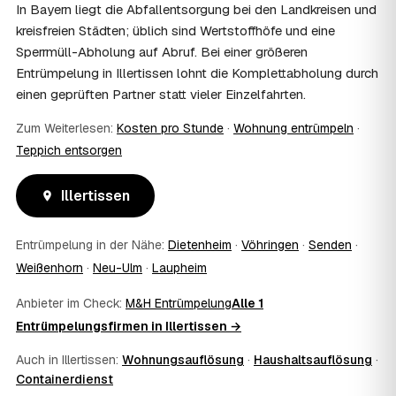
und holen die Kostenübernahme schriftlich ein. AWL
In Bayern liegt die Abfallentsorgung bei den Landkreisen und
Zentrum vermittelt die Entrümpler, entscheidet aber nicht
kreisfreien Städten; üblich sind Wertstoffhöfe und eine
über die Kostenübernahme.
Sperrmüll-Abholung auf Abruf. Bei einer größeren
08
Bekomme ich einen Entsorgungsnachweis?
Entrümpelung in Illertissen lohnt die Komplettabholung durch
Ja. Die Partner entsorgen über zugelassene Höfe und
einen geprüften Partner statt vieler Einzelfahrten.
stellen auf Wunsch einen Entsorgungsnachweis aus —
wichtig zum Beispiel für Vermieter, Nachlassverwaltung
Zum Weiterlesen:
Kosten pro Stunde
·
Wohnung entrümpeln
·
oder die eigene Dokumentation.
Teppich entsorgen
09
Muss ich bei der Entrümpelung anwesend sein?
Nicht zwingend. Viele Kunden in Illertissen sind nur zur
Übergabe und zum Abschluss vor Ort; den genauen
Illertissen
Ablauf — etwa die Schlüsselübergabe — stimmen Sie
direkt mit dem Entrümpler ab.
Entrümpelung in der Nähe:
Dietenheim
·
Vöhringen
·
Senden
·
10
Was ist im Festpreis enthalten?
Weißenhorn
·
Neu-Ulm
·
Laupheim
Der Festpreis deckt in der Regel das komplette
Ausräumen, Tragen und Verladen, den Transport sowie die
Anbieter im Check:
M&H Entrümpelung
Alle 1
fachgerechte Entsorgung ab — auf Wunsch inklusive
Entrümpelungsfirmen in Illertissen →
besenreiner Übergabe. Es gibt keine versteckten
Zusatzkosten: Was vereinbart ist, gilt. Anrechenbare
Auch in Illertissen:
Wohnungsauflösung
·
Haushaltsauflösung
·
Wertgegenstände senken den Endpreis zusätzlich.
Containerdienst
11
Was kostet die Anfrage über AWL Zentrum?