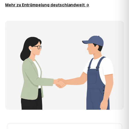
Die Anfrage ist kostenlos und unverbindlich. AWL
Mehr zu Entrümpelung deutschlandweit →
Zentrum ist Vermittler: Sie schildern einmal, was raus
muss, und erhalten mehrere Festpreis-Angebote geprüfter
Entrümpler aus Illertissen zum Vergleichen. Bezahlt wird
nur der Entrümpler, den Sie selbst auswählen.
12
Was kostet die Entrümpelung einer normalen
Wohnung in Illertissen?
Für eine durchschnittliche Wohnung mit rund 65 m² liegen
die Kosten in Illertissen bei etwa 1.840 €, das entspricht
im Schnitt rund 31,9 € je Quadratmeter. Zugänglichkeit
(Etage, Aufzug), Menge und Sperrmüllanteil verschieben
den Preis nach oben oder unten — den genauen
Festpreis nennt Ihnen der Entrümpler nach kurzer
Beschreibung.
13
Werden Entrümpelungen in Illertissen in Zukunft
teurer?
Seit 2020 verlief die Preisentwicklung in Illertissen fallend
(−10 %), mit dem bisherigen Höchststand im Jahr 2022.
Eine Prognose lässt sich daraus nicht ableiten, aber die
Daten zeigen: Wer frühzeitig anfragt, sichert sich das
aktuelle Preisniveau als Festpreis — unabhängig davon,